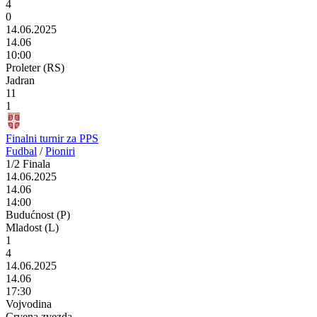
4
0
14.06.2025
14.06
10:00
Proleter (RS)
Jadran
11
1
Finalni turnir za PPS
Fudbal
/
Pioniri
1/2 Finala
14.06.2025
14.06
14:00
Budućnost (P)
Mladost (L)
1
4
14.06.2025
14.06
17:30
Vojvodina
Crvena zvezda