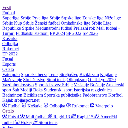
Vesti
Fudbal
Superliga Srbije
Prva liga Srbije
Srpske lige
Zonske lige
Niže lige
Srbije
Kup Srbije
Ženski fudbal
Omladinske lige Srbije
Lige
Republike Srpske
Međunarodni fudbal
Prelazni rok
Mali fudbal -
Turniri
Fudbalski stadioni
EP 2024
SP 2022
SP 2026
Košarka
Odbojka
Rukomet
EP 2022
Futsal
Esports
Ostalo
Vaterpolo
Sportska berza
Tenis
Streljaštvo
Biciklizam
Kuglanje
Mačevanje
Streličarstvo
Stoni tenis
Olimpizam
OI Tokyo 2020
Vazduhoplovstvo
Sportski savez Srbije
Veslanje
Boćanje
Amaterski
sport
Šah
Mediji
Boks
Studentski sport
Istorijska razglednica
Badminton
Biciklizam
Sportska publicistika
Padobranstvo
Korfbol
Kajak
srbijasport.net
Fudbal
Košarka
Odbojka
Rukomet
Vaterpolo
Ostalo
Futsal
Mali fudbal
Ragbi 13
Ragbi 15
Američki
fudbal
Hokej
Stoni tenis
Video