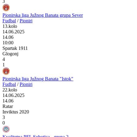
3
Pionirska liga Južnog Banata grupa Sever
Fudbal
/
Pioniri
13.kolo
14.06.2025
14.06
10:00
Spartak 1911
Glogonj
4
1
Pionirska liga Južnog Banata "Istok"
Fudbal
/
Pioniri
22.kolo
14.06.2025
14.06
Ratar
Inviktus 2020
3
0
Kvalitetna PFL Subotica - grupa 2