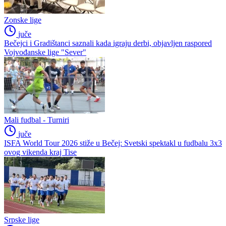
Zonske lige
juče
Bečejci i Gradištanci saznali kada igraju derbi, objavljen raspored
Vojvođanske lige "Sever"
Mali fudbal - Turniri
juče
ISFA World Tour 2026 stiže u Bečej: Svetski spektakl u fudbalu 3x3
ovog vikenda kraj Tise
Srpske lige