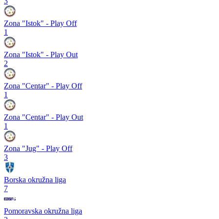
3
Zona "Istok" - Play Off
1
Zona "Istok" - Play Out
2
Zona "Centar" - Play Off
1
Zona "Centar" - Play Out
1
Zona "Jug" - Play Off
3
Borska okružna liga
7
Pomoravska okružna liga