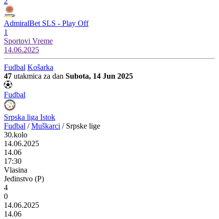
2
AdmiralBet SLS - Play Off
1
Sportovi
Vreme
14.06.2025
Fudbal
Košarka
47
utakmica za dan
Subota, 14 Jun 2025
Fudbal
Srpska liga Istok
Fudbal
/
Muškarci
/
Srpske lige
30.kolo
14.06.2025
14.06
17:30
Vlasina
Jedinstvo (P)
4
0
14.06.2025
14.06