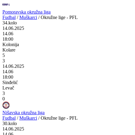
Pomoravska okružna liga
Fudbal
/
Muškarci
/
Okružne lige - PFL
34.kolo
14.06.2025
14.06
18:00
Kolonija
Kolare
5
3
14.06.2025
14.06
18:00
Sinđelić
Levač
3
0
Nišavska okružna liga
Fudbal
/
Muškarci
/
Okružne lige - PFL
30.kolo
14.06.2025
14.06