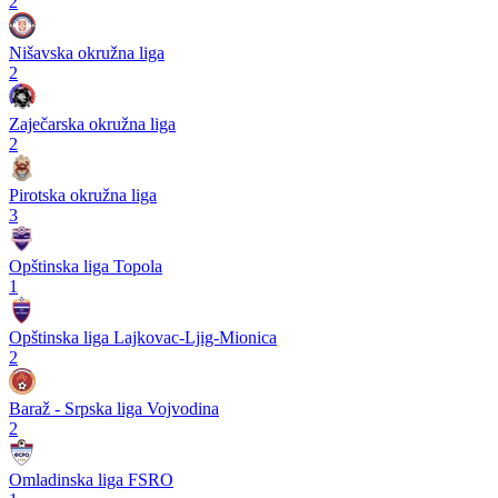
2
Nišavska okružna liga
2
Zaječarska okružna liga
2
Pirotska okružna liga
3
Opštinska liga Topola
1
Opštinska liga Lajkovac-Ljig-Mionica
2
Baraž - Srpska liga Vojvodina
2
Omladinska liga FSRO