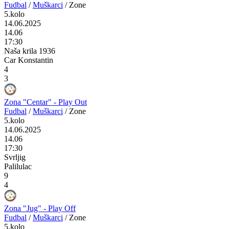
Fudbal
/
Muškarci
/
Zone
5.kolo
14.06.2025
14.06
17:30
Naša krila 1936
Car Konstantin
4
3
Zona "Centar" - Play Out
Fudbal
/
Muškarci
/
Zone
5.kolo
14.06.2025
14.06
17:30
Svrljig
Palilulac
9
4
Zona "Jug" - Play Off
Fudbal
/
Muškarci
/
Zone
5.kolo