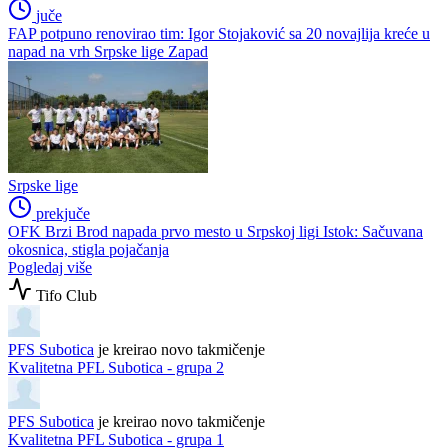
juče
FAP potpuno renovirao tim: Igor Stojaković sa 20 novajlija kreće u
napad na vrh Srpske lige Zapad
Srpske lige
prekjuče
OFK Brzi Brod napada prvo mesto u Srpskoj ligi Istok: Sačuvana
okosnica, stigla pojačanja
Pogledaj više
Tifo Club
PFS Subotica
je kreirao novo takmičenje
Kvalitetna PFL Subotica - grupa 2
PFS Subotica
je kreirao novo takmičenje
Kvalitetna PFL Subotica - grupa 1