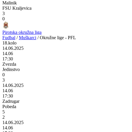
Malinik
FSU Kraljevica
3
0
Pirotska okružna liga
Fudbal
/
Muškarci
/
Okružne lige - PFL
18.kolo
14.06.2025
14.06
17:30
Zvezda
Jedinstvo
0
3
14.06.2025
14.06
17:30
Zadrugar
Pobeda
5
2
14.06.2025
14.06