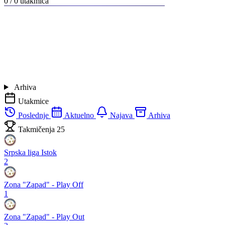
0 / 0
utakmica
Arhiva
Utakmice
Poslednje
Aktuelno
Najava
Arhiva
Takmičenja
25
Srpska liga Istok
2
Zona "Zapad" - Play Off
1
Zona "Zapad" - Play Out