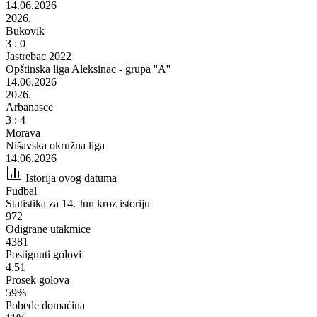
14.06.2026
2026.
Bukovik
3 : 0
Jastrebac 2022
Opštinska liga Aleksinac - grupa ''A''
14.06.2026
2026.
Arbanasce
3 : 4
Morava
Nišavska okružna liga
14.06.2026
Istorija ovog datuma
Fudbal
Statistika za 14. Jun kroz istoriju
972
Odigrane utakmice
4381
Postignuti golovi
4.51
Prosek golova
59%
Pobede domaćina