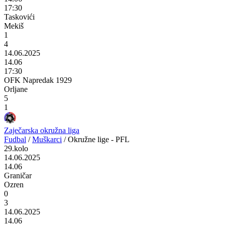
17:30
Taskovići
Mekiš
1
4
14.06.2025
14.06
17:30
OFK Napredak 1929
Orljane
5
1
Zaječarska okružna liga
Fudbal
/
Muškarci
/
Okružne lige - PFL
29.kolo
14.06.2025
14.06
Graničar
Ozren
0
3
14.06.2025
14.06