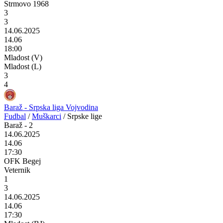
Strmovo 1968
3
3
14.06.2025
14.06
18:00
Mladost (V)
Mladost (L)
3
4
Baraž - Srpska liga Vojvodina
Fudbal
/
Muškarci
/
Srpske lige
Baraž - 2
14.06.2025
14.06
17:30
OFK Begej
Veternik
1
3
14.06.2025
14.06
17:30