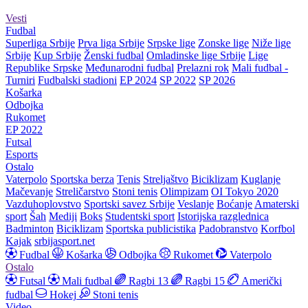
Vesti
Fudbal
Superliga Srbije
Prva liga Srbije
Srpske lige
Zonske lige
Niže lige
Srbije
Kup Srbije
Ženski fudbal
Omladinske lige Srbije
Lige
Republike Srpske
Međunarodni fudbal
Prelazni rok
Mali fudbal -
Turniri
Fudbalski stadioni
EP 2024
SP 2022
SP 2026
Košarka
Odbojka
Rukomet
EP 2022
Futsal
Esports
Ostalo
Vaterpolo
Sportska berza
Tenis
Streljaštvo
Biciklizam
Kuglanje
Mačevanje
Streličarstvo
Stoni tenis
Olimpizam
OI Tokyo 2020
Vazduhoplovstvo
Sportski savez Srbije
Veslanje
Boćanje
Amaterski
sport
Šah
Mediji
Boks
Studentski sport
Istorijska razglednica
Badminton
Biciklizam
Sportska publicistika
Padobranstvo
Korfbol
Kajak
srbijasport.net
Fudbal
Košarka
Odbojka
Rukomet
Vaterpolo
Ostalo
Futsal
Mali fudbal
Ragbi 13
Ragbi 15
Američki
fudbal
Hokej
Stoni tenis
Video