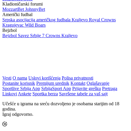
Kladioničarski forumi
MozzartBet
JohnnyBet
Američki fudbal
Srpska asocijacija američkog fudbala
Kraljevo Royal Crowns
Kragujevac Wild Boars
Bejzbol
Bejzbol Savez Srbije
7 Crowns Kraljevo
Vesti
O nama
Uslovi korišćenja
Polisa privatnosti
Postanite korisnik
Premijum urednik
Kontakt
Oglašavanje
Sportlive Srbija App
SrbijaSport App
Prijavite grešku
Pretraga
Linkovi
Ankete
Sportka berza
Savršene tabele za vaš sajt
Učešće u igrama na sreću dozvoljeno je osobama starijim od 18
godina.
Igraj odgovorno.