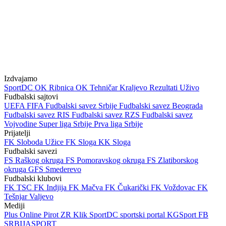
Izdvajamo
SportDC
OK Ribnica
OK Tehničar Kraljevo
Rezultati Uživo
Fudbalski sajtovi
UEFA
FIFA
Fudbalski savez Srbije
Fudbalski savez Beograda
Fudbalski savez RIS
Fudbalski savez RZS
Fudbalski savez
Vojvodine
Super liga Srbije
Prva liga Srbije
Prijatelji
FK Sloboda Užice
FK Sloga
KK Sloga
Fudbalski savezi
FS Raškog okruga
FS Pomoravskog okruga
FS Zlatiborskog
okruga
GFS Smederevo
Fudbalski klubovi
FK TSC
FK Indjija
FK Mačva
FK Čukarički
FK Voždovac
FK
Tešnjar Valjevo
Mediji
Plus Online Pirot
ZR Klik
SportDC sportski portal
KGSport
FB
SRBIJASPORT