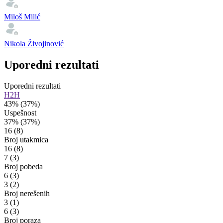
Miloš Milić
Nikola Živojinović
Uporedni rezultati
Uporedni rezultati
H2H
43%
(37%)
Uspešnost
37%
(37%)
16
(8)
Broj utakmica
16
(8)
7
(3)
Broj pobeda
6
(3)
3
(2)
Broj nerešenih
3
(1)
6
(3)
Broj poraza