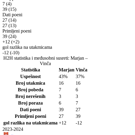
7
(4)
39
(15)
Dati poeni
27
(14)
27
(13)
Primljeni poeni
39
(24)
+12
(+2)
gol razlika na utakmicama
-12
(-10)
H2H statistika i međusobni susreti: Marjan –
Vinča
Statistika
Marjan
Vinča
Uspešnost
43%
37%
Broj utakmica
16
16
Broj pobeda
7
6
Broj nerešenih
3
3
Broj poraza
6
7
Dati poeni
39
27
Primljeni poeni
27
39
gol razlika na utakmicama
+12
-12
2023-2024