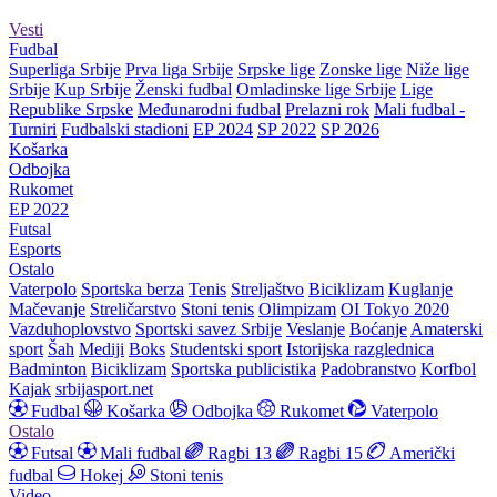
Vesti
Fudbal
Superliga Srbije
Prva liga Srbije
Srpske lige
Zonske lige
Niže lige
Srbije
Kup Srbije
Ženski fudbal
Omladinske lige Srbije
Lige
Republike Srpske
Međunarodni fudbal
Prelazni rok
Mali fudbal -
Turniri
Fudbalski stadioni
EP 2024
SP 2022
SP 2026
Košarka
Odbojka
Rukomet
EP 2022
Futsal
Esports
Ostalo
Vaterpolo
Sportska berza
Tenis
Streljaštvo
Biciklizam
Kuglanje
Mačevanje
Streličarstvo
Stoni tenis
Olimpizam
OI Tokyo 2020
Vazduhoplovstvo
Sportski savez Srbije
Veslanje
Boćanje
Amaterski
sport
Šah
Mediji
Boks
Studentski sport
Istorijska razglednica
Badminton
Biciklizam
Sportska publicistika
Padobranstvo
Korfbol
Kajak
srbijasport.net
Fudbal
Košarka
Odbojka
Rukomet
Vaterpolo
Ostalo
Futsal
Mali fudbal
Ragbi 13
Ragbi 15
Američki
fudbal
Hokej
Stoni tenis
Video