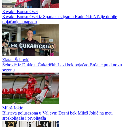
Kwaku Bonsu Osei
Kwaku Bonsu Osei iz Spartaka stigao u Radnički: Nišlije dobile
pojačanje u napadu
Zlatan Šehović
Šehović iz Dukle u Čukarički: Levi bek pojačao Brđane pred novu
sezonu
Miloš Jokić
Blistava polusezona u Valjevu: Desni bek Miloš Jokić na meti
srpskoligaša i prvoligaša