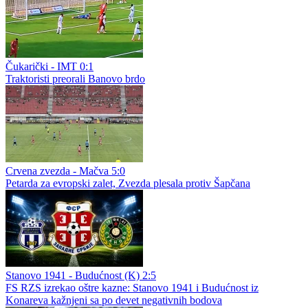
Čukarički - IMT 0:1
Traktoristi preorali Banovo brdo
Crvena zvezda - Mačva 5:0
Petarda za evropski zalet, Zvezda plesala protiv Šapčana
Stanovo 1941 - Budućnost (K) 2:5
FS RZS izrekao oštre kazne: Stanovo 1941 i Budućnost iz
Konareva kažnjeni sa po devet negativnih bodova