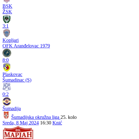
BSK
ŽSK
3:1
Kopljari
OFK Aranđelovac 1979
8:0
Plaskovac
Šumadinac (S)
0:2
Šumadija
Šumadijska okružna liga
25. kolo
Sreda, 8 Maj 2024
16:30
Knić