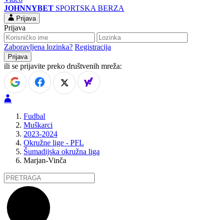
JOHNNYBET
SPORTSKA BERZA
Prijava
Prijava
Zaboravljena lozinka?
Registracija
ili se prijavite preko društvenih mreža:
Fudbal
Muškarci
2023-2024
Okružne lige - PFL
Šumadijska okružna liga
Marjan-Vinča