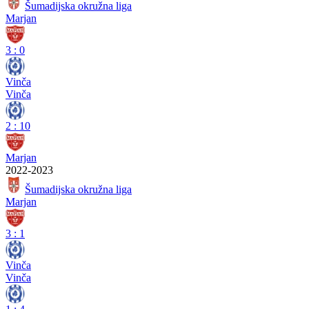
Šumadijska okružna liga
Marjan
3
:
0
Vinča
Vinča
2
:
10
Marjan
2022-2023
Šumadijska okružna liga
Marjan
3
:
1
Vinča
Vinča