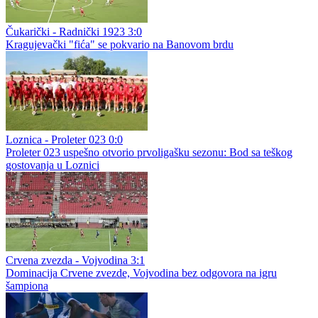
Čukarički - Radnički 1923 3:0
Kragujevački "fića" se pokvario na Banovom brdu
Loznica - Proleter 023 0:0
Proleter 023 uspešno otvorio prvoligašku sezonu: Bod sa teškog
gostovanja u Loznici
Crvena zvezda - Vojvodina 3:1
Dominacija Crvene zvezde, Vojvodina bez odgovora na igru
šampiona