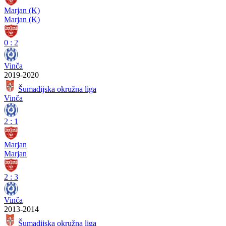
Marjan (K)
Marjan (K)
0
:
2
Vinča
2019-2020
Šumadijska okružna liga
Vinča
2
:
1
Marjan
Marjan
2
:
3
Vinča
2013-2014
Šumadijska okružna liga