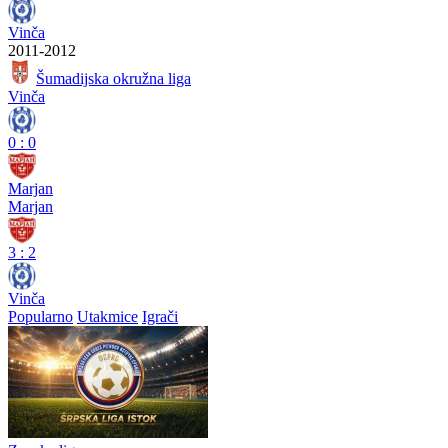
Vinča
2011-2012
Šumadijska okružna liga
Vinča
0
:
0
Marjan
Marjan
3
:
2
Vinča
Popularno
Utakmice
Igrači