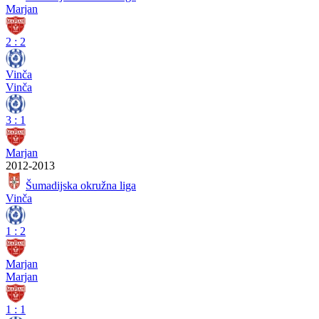
Marjan
2
:
2
Vinča
Vinča
3
:
1
Marjan
2012-2013
Šumadijska okružna liga
Vinča
1
:
2
Marjan
Marjan
1
:
1