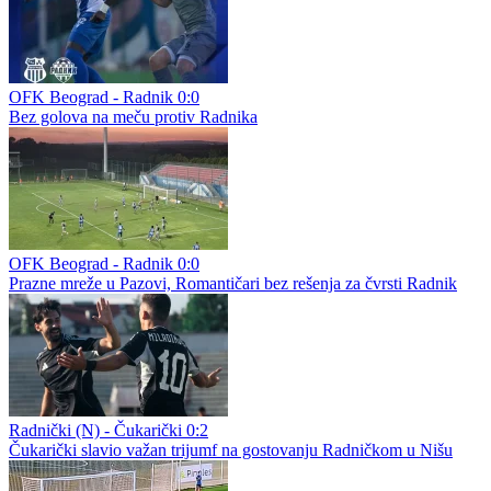
OFK Beograd - Radnik 0:0
Bez golova na meču protiv Radnika
OFK Beograd - Radnik 0:0
Prazne mreže u Pazovi, Romantičari bez rešenja za čvrsti Radnik
Radnički (N) - Čukarički 0:2
Čukarički slavio važan trijumf na gostovanju Radničkom u Nišu