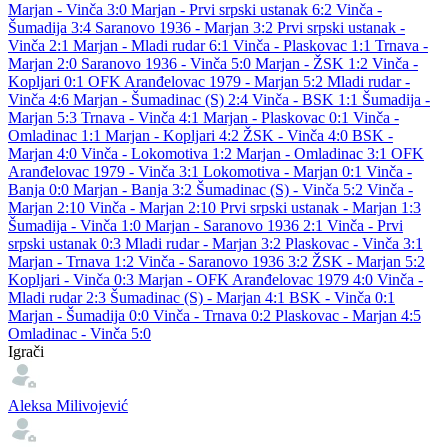
Marjan - Vinča 3:0
Marjan - Prvi srpski ustanak 6:2
Vinča -
Šumadija 3:4
Saranovo 1936 - Marjan 3:2
Prvi srpski ustanak -
Vinča 2:1
Marjan - Mladi rudar 6:1
Vinča - Plaskovac 1:1
Trnava -
Marjan 2:0
Saranovo 1936 - Vinča 5:0
Marjan - ŽSK 1:2
Vinča -
Kopljari 0:1
OFK Aranđelovac 1979 - Marjan 5:2
Mladi rudar -
Vinča 4:6
Marjan - Šumadinac (S) 2:4
Vinča - BSK 1:1
Šumadija -
Marjan 5:3
Trnava - Vinča 4:1
Marjan - Plaskovac 0:1
Vinča -
Omladinac 1:1
Marjan - Kopljari 4:2
ŽSK - Vinča 4:0
BSK -
Marjan 4:0
Vinča - Lokomotiva 1:2
Marjan - Omladinac 3:1
OFK
Aranđelovac 1979 - Vinča 3:1
Lokomotiva - Marjan 0:1
Vinča -
Banja 0:0
Marjan - Banja 3:2
Šumadinac (S) - Vinča 5:2
Vinča -
Marjan 2:10
Vinča - Marjan 2:10
Prvi srpski ustanak - Marjan 1:3
Šumadija - Vinča 1:0
Marjan - Saranovo 1936 2:1
Vinča - Prvi
srpski ustanak 0:3
Mladi rudar - Marjan 3:2
Plaskovac - Vinča 3:1
Marjan - Trnava 1:2
Vinča - Saranovo 1936 3:2
ŽSK - Marjan 5:2
Kopljari - Vinča 0:3
Marjan - OFK Aranđelovac 1979 4:0
Vinča -
Mladi rudar 2:3
Šumadinac (S) - Marjan 4:1
BSK - Vinča 0:1
Marjan - Šumadija 0:0
Vinča - Trnava 0:2
Plaskovac - Marjan 4:5
Omladinac - Vinča 5:0
Igrači
Aleksa Milivojević