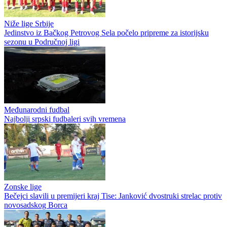
Niže lige Srbije
Jedinstvo iz Bačkog Petrovog Sela počelo pripreme za istorijsku
sezonu u Područnoj ligi
Međunarodni fudbal
Najbolji srpski fudbaleri svih vremena
Zonske lige
Bečejci slavili u premijeri kraj Tise: Janković dvostruki strelac protiv
novosadskog Borca