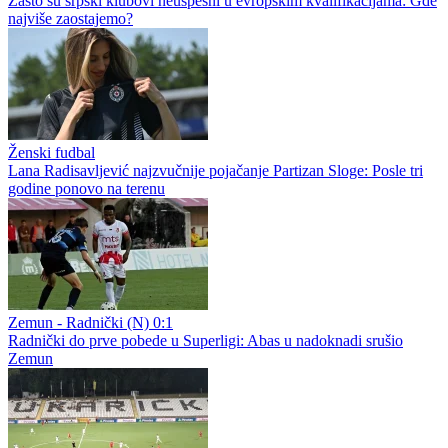
Zašto su srpski klubovi neuspešni u evropskim kvalifikacijama: Gde
najviše zaostajemo?
Ženski fudbal
Lana Radisavljević najzvučnije pojačanje Partizan Sloge: Posle tri
godine ponovo na terenu
Zemun - Radnički (N) 0:1
Radnički do prve pobede u Superligi: Abas u nadoknadi srušio
Zemun