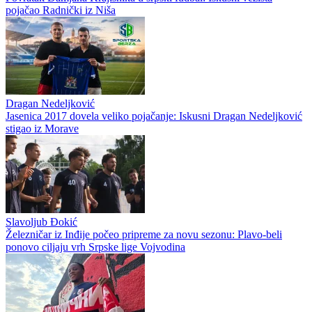
pojačao Radnički iz Niša
Dragan Nedeljković
Jasenica 2017 dovela veliko pojačanje: Iskusni Dragan Nedeljković
stigao iz Morave
Slavoljub Đokić
Železničar iz Inđije počeo pripreme za novu sezonu: Plavo-beli
ponovo ciljaju vrh Srpske lige Vojvodina