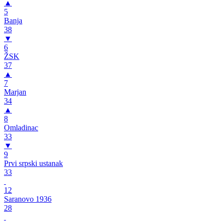
▲
5
Banja
38
▼
6
ŽSK
37
▲
7
Marjan
34
▲
8
Omladinac
33
▼
9
Prvi srpski ustanak
33
12
Saranovo 1936
28