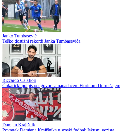
Janko Tumbasević
Teško dostižni rekordi Janka Tumbasevića
Riccardo Calafiori
Čukarički potpisao ugovor sa napadačem Fiorinom Durmišajem
Damjan Krajišnik
Povratak Damjana Krajišnika u srpski fudbal: Iskusni vezista