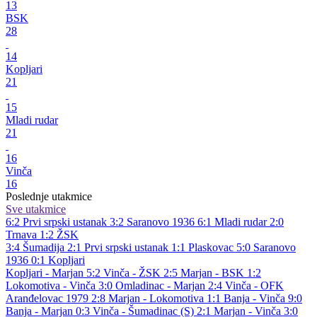
13
BSK
28
14
Kopljari
21
15
Mladi rudar
21
16
Vinča
16
Poslednje utakmice
Sve utakmice
6:2
Prvi srpski ustanak
3:2
Saranovo 1936
6:1
Mladi rudar
2:0
Trnava
1:2
ŽSK
3:4
Šumadija
2:1
Prvi srpski ustanak
1:1
Plaskovac
5:0
Saranovo
1936
0:1
Kopljari
Kopljari - Marjan 5:2
Vinča - ŽSK 2:5
Marjan - BSK 1:2
Lokomotiva - Vinča 3:0
Omladinac - Marjan 2:4
Vinča - OFK
Aranđelovac 1979 2:8
Marjan - Lokomotiva 1:1
Banja - Vinča 9:0
Banja - Marjan 0:3
Vinča - Šumadinac (S) 2:1
Marjan - Vinča 3:0