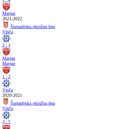
1
:
4
Marjan
2021-2022
Šumadijska okružna liga
Vinča
2
:
1
Marjan
Marjan
1
:
2
Vinča
2020-2021
Šumadijska okružna liga
Vinča
3
:
5