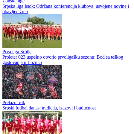
Zonske lige
Srpska liga Istok: Održana konferencija klubova, usvojene novine i
obavljen žreb
Prva liga Srbije
Proleter 023 uspešno otvorio prvoligašku sezonu: Bod sa teškog
gostovanja u Loznici
Prelazni rok
Srpski fudbal danas: tradicija, izazovi i budućnost