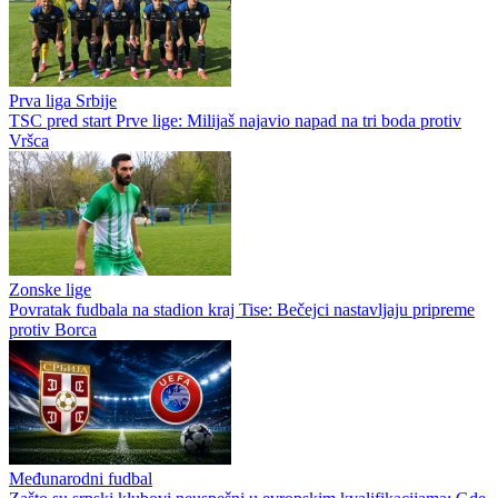
Prva liga Srbije
TSC pred start Prve lige: Milijaš najavio napad na tri boda protiv
Vršca
Zonske lige
Povratak fudbala na stadion kraj Tise: Bečejci nastavljaju pripreme
protiv Borca
Međunarodni fudbal