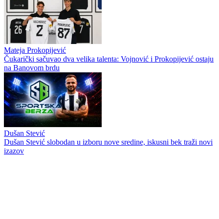
Mateja Prokopijević
Čukarički sačuvao dva velika talenta: Vojnović i Prokopijević ostaju
na Banovom brdu
Dušan Stević
Dušan Stević slobodan u izboru nove sredine, iskusni bek traži novi
izazov