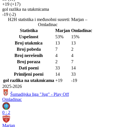
+19
(+17)
gol razlika na utakmicama
-19
(-2)
H2H statistika i međusobni susreti: Marjan –
Omladinac
Statistika
Marjan
Omladinac
Uspešnost
53%
15%
Broj utakmica
13
13
Broj pobeda
7
2
Broj nerešenih
4
4
Broj poraza
2
7
Dati poeni
33
14
Primljeni poeni
14
33
gol razlika na utakmicama
+19
-19
2025-2026
Šumadijska liga "Jug" - Play Off
Omladinac
0
:
2
Marjan