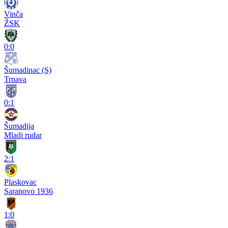
Vinča
ŽSK
0:0
Šumadinac (S)
Trnava
0:1
Šumadija
Mladi rudar
2:1
Plaskovac
Saranovo 1936
1:0