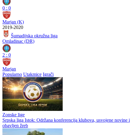
0
:
0
Marjan (K)
2019-2020
Šumadijska okružna liga
Omladinac (DR)
2
:
0
Marjan
Popularno
Utakmice
Igrači
Zonske lige
Srpska liga Istok: Održana konferencija klubova, usvojene novine i
obavljen žreb