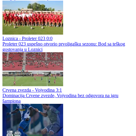
Loznica - Proleter 023 0:0
Proleter 023 uspešno otvorio prvoligašku sezonu: Bod sa teškog
gostovanja u Loznici
Crvena zvezda - Vojvodina 3:1
Dominacija Crvene zvezde, Vojvodina bez odgovora na igru
šampiona