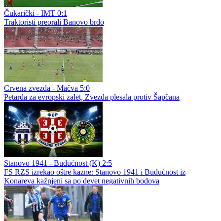
Čukarički - IMT 0:1
Traktoristi preorali Banovo brdo
Crvena zvezda - Mačva 5:0
Petarda za evropski zalet, Zvezda plesala protiv Šapčana
Stanovo 1941 - Budućnost (K) 2:5
FS RZS izrekao oštre kazne: Stanovo 1941 i Budućnost iz
Konareva kažnjeni sa po devet negativnih bodova