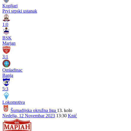
Kopljari
Prvi srpski ustanak
1:0
BSK
Marjan
3:1
Omladinac
Banja
5:3
Lokomotiva
Šumadijska okružna liga
13. kolo
Nedelja, 12 Novembar 2023
13:30
Knić