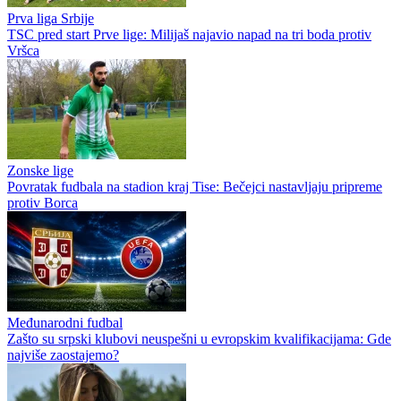
Prva liga Srbije
TSC pred start Prve lige: Milijaš najavio napad na tri boda protiv
Vršca
Zonske lige
Povratak fudbala na stadion kraj Tise: Bečejci nastavljaju pripreme
protiv Borca
Međunarodni fudbal
Zašto su srpski klubovi neuspešni u evropskim kvalifikacijama: Gde
najviše zaostajemo?