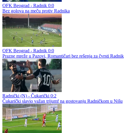
OFK Beograd - Radnik 0:0
Bez golova na meču protiv Radnika
OFK Beograd - Radnik 0:0
Prazne mreže u Pazovi, Romantičari bez rešenja za čvrsti Radnik
Radnički (N) - Čukarički 0:2
Čukarički slavio važan trijumf na gostovanju Radničkom u Nišu