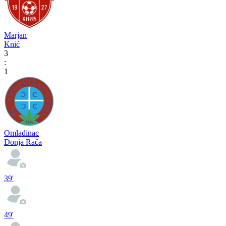
Marjan
Knić
3
:
1
Omladinac
Donja Rača
39'
49'