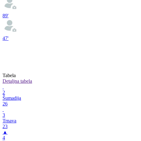
89'
47'
Tabela
Detaljna tabela
2
Šumadija
26
3
Trnava
23
▲
4