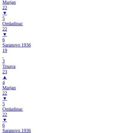
Marjan
22
▼
5
Omladinac
22
▼
6
Saranovo 1936
19
3
Trnava
23
▲
4
Marjan
22
▼
5
Omladinac
22
▼
6
Saranovo 1936