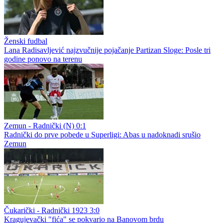
Ženski fudbal
Lana Radisavljević najzvučnije pojačanje Partizan Sloge: Posle tri
godine ponovo na terenu
Zemun - Radnički (N) 0:1
Radnički do prve pobede u Superligi: Abas u nadoknadi srušio
Zemun
Čukarički - Radnički 1923 3:0
Kragujevački "fića" se pokvario na Banovom brdu