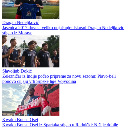
Dragan Nedeljković
Jasenica 2017 dovela veliko pojačanje: Iskusni Dragan Nedeljković
stigao iz Morave
Slavoljub Đokić
Železničar iz Inđije počeo pripreme za novu sezonu: Plavo-beli
ponovo ciljaju vrh Srpske lige Vojvodina
Kwaku Bonsu Osei
Kwaku Bonsu Osei iz Spartaka stigao u Radnički: Nišlije dobile