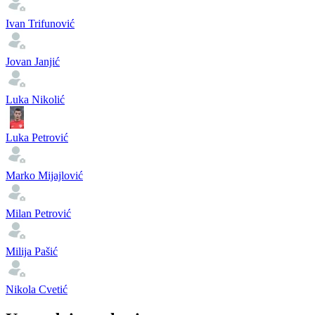
Ivan Trifunović
Jovan Janjić
Luka Nikolić
Luka Petrović
Marko Mijajlović
Milan Petrović
Milija Pašić
Nikola Cvetić