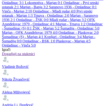
Omladinac 3:1
Lokomotiva - Marjan 0:1
Omladinac - Prvi srpski
ustanak 2:1
Marjan - Banja 3:2
Saranovo 1936 - Omladinac 0:1
Vinča - Marjan 2:10
Omladinac - Mladi rudar 4:0
Prvi srpski
ustanak - Marjan 1:3
Trnava - Omladinac 2:0
Marjan - Saranovo
1936 2:1
Omladinac - ŽSK 0:0
Mladi rudar - Marjan 3:2
OFK
Aranđelovac 1979 - Omladinac 4:1
Marjan - Trnava 1:2
Omladinac
- Šumadinac (S) 0:1
ŽSK - Marjan 5:2
Šumadija - Omladinac 5:0
Marjan - OFK Aranđelovac 1979 4:0
Omladinac - Plaskovac 2:0
Šumadinac (S) - Marjan 4:1
Kopljari - Omladinac 3:4
Marjan -
Šumadija 0:0
Omladinac - BSK 1:0
Plaskovac - Marjan 4:5
Omladinac - Vinča 5:0
Igrači
Dogadjaji na utakmici
Vladimir Božović
Nikola Živančević
Aleksa Milivojević
Andrija Lj. Đurđević