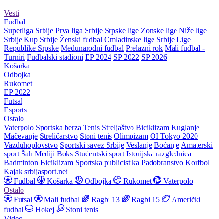
Vesti
Fudbal
Superliga Srbije
Prva liga Srbije
Srpske lige
Zonske lige
Niže lige
Srbije
Kup Srbije
Ženski fudbal
Omladinske lige Srbije
Lige
Republike Srpske
Međunarodni fudbal
Prelazni rok
Mali fudbal -
Turniri
Fudbalski stadioni
EP 2024
SP 2022
SP 2026
Košarka
Odbojka
Rukomet
EP 2022
Futsal
Esports
Ostalo
Vaterpolo
Sportska berza
Tenis
Streljaštvo
Biciklizam
Kuglanje
Mačevanje
Streličarstvo
Stoni tenis
Olimpizam
OI Tokyo 2020
Vazduhoplovstvo
Sportski savez Srbije
Veslanje
Boćanje
Amaterski
sport
Šah
Mediji
Boks
Studentski sport
Istorijska razglednica
Badminton
Biciklizam
Sportska publicistika
Padobranstvo
Korfbol
Kajak
srbijasport.net
Fudbal
Košarka
Odbojka
Rukomet
Vaterpolo
Ostalo
Futsal
Mali fudbal
Ragbi 13
Ragbi 15
Američki
fudbal
Hokej
Stoni tenis
Video