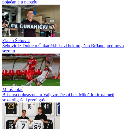
pojačanje u napadu
Zlatan Šehović
Šehović iz Dukle u Čukarički: Levi bek pojačao Brđane pred novu
sezonu
Miloš Jokić
Blistava polusezona u Valjevu: Desni bek Miloš Jokić na meti
srpskoligaša i prvoligaša