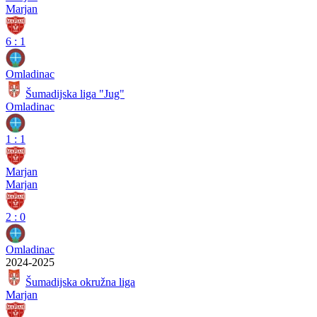
Marjan
6
:
1
Omladinac
Šumadijska liga "Jug"
Omladinac
1
:
1
Marjan
Marjan
2
:
0
Omladinac
2024-2025
Šumadijska okružna liga
Marjan