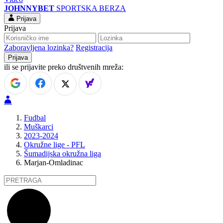
JOHNNYBET
SPORTSKA BERZA
Prijava
Prijava
Zaboravljena lozinka?
Registracija
ili se prijavite preko društvenih mreža:
Fudbal
Muškarci
2023-2024
Okružne lige - PFL
Šumadijska okružna liga
Marjan-Omladinac