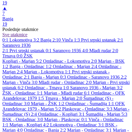
19
▲
7
Banja
19
Poslednje utakmice
Sve utakmice
0:1
Lokomotiva
3:2
Banja
2:10
Vinča
1:3
Prvi srpski ustanak
2:1
Saranovo 1936
2:1
Prvi srpski ustanak
0:1
Saranovo 1936
4:0
Mladi rudar
2:0
Trnava
0:0
ŽSK
Kopljari - Marjan 5:2
Omladinac - Lokomotiva 2:0
Marjan - BSK
1:2
Banja - Omladinac 1:2
Omladinac - Marjan 2:4
Omladinac -
Marjan 2:4
Marjan - Lokomotiva 1:1
Prvi srpski ustanak -
Omladinac 2:1
Banja - Marjan 0:3
Omladinac - Saranovo 1936 2:2
Marjan - Vinča 3:0
Mladi rudar - Omladinac 2:0
Marjan - Prvi srpski
ustanak 6:2
Omladinac - Trnava 1:0
Saranovo 1936 - Marjan 3:2
ŽSK - Omladinac 1:1
Marjan - Mladi rudar 6:1
Omladinac - OFK
Aranđelovac 1979 1:5
Trnava - Marjan 2:0
Šumadinac (S) -
Omladinac 3:0
Marjan - ŽSK 1:2
Omladinac - Šumadija 1:1
OFK
Aranđelovac 1979 - Marjan 5:2
Plaskovac - Omladinac 3:3
Marjan -
Šumadinac (S) 2:4
Omladinac - Kopljari 3:1
Šumadija - Marjan 5:3
BSK - Omladinac 3:0
Marjan - Plaskovac 0:1
Vinča - Omladinac
1:1
Marjan - Kopljari 4:2
Lokomotiva - Omladinac 3:1
BSK -
Marjan 4:0
Omladinac - Banja 2:2
Marjan - Omladinac 3:1
Marjan -