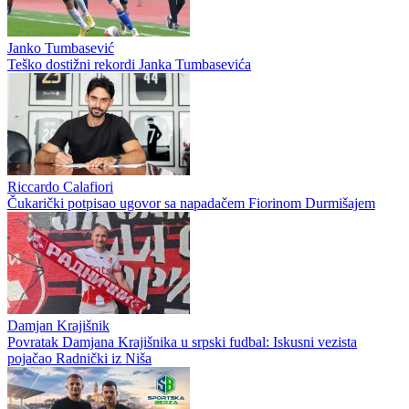
Janko Tumbasević
Teško dostižni rekordi Janka Tumbasevića
Riccardo Calafiori
Čukarički potpisao ugovor sa napadačem Fiorinom Durmišajem
Damjan Krajišnik
Povratak Damjana Krajišnika u srpski fudbal: Iskusni vezista
pojačao Radnički iz Niša