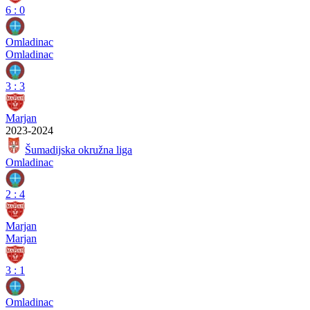
6
:
0
Omladinac
Omladinac
3
:
3
Marjan
2023-2024
Šumadijska okružna liga
Omladinac
2
:
4
Marjan
Marjan
3
:
1
Omladinac