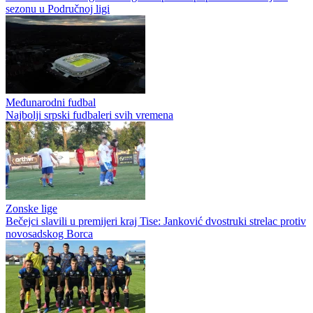
sezonu u Područnoj ligi
Međunarodni fudbal
Najbolji srpski fudbaleri svih vremena
Zonske lige
Bečejci slavili u premijeri kraj Tise: Janković dvostruki strelac protiv
novosadskog Borca