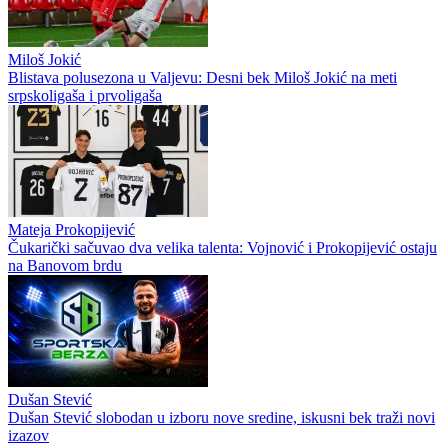
Miloš Jokić
Blistava polusezona u Valjevu: Desni bek Miloš Jokić na meti
srpskoligaša i prvoligaša
Mateja Prokopijević
Čukarički sačuvao dva velika talenta: Vojnović i Prokopijević ostaju
na Banovom brdu
Dušan Stević
Dušan Stević slobodan u izboru nove sredine, iskusni bek traži novi
izazov