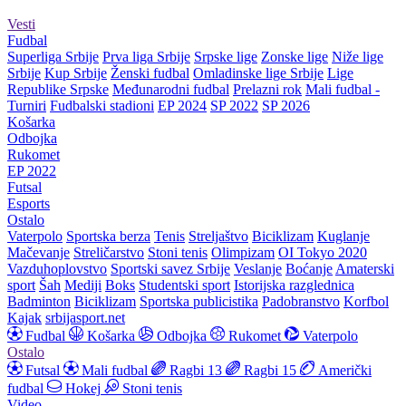
Vesti
Fudbal
Superliga Srbije
Prva liga Srbije
Srpske lige
Zonske lige
Niže lige
Srbije
Kup Srbije
Ženski fudbal
Omladinske lige Srbije
Lige
Republike Srpske
Međunarodni fudbal
Prelazni rok
Mali fudbal -
Turniri
Fudbalski stadioni
EP 2024
SP 2022
SP 2026
Košarka
Odbojka
Rukomet
EP 2022
Futsal
Esports
Ostalo
Vaterpolo
Sportska berza
Tenis
Streljaštvo
Biciklizam
Kuglanje
Mačevanje
Streličarstvo
Stoni tenis
Olimpizam
OI Tokyo 2020
Vazduhoplovstvo
Sportski savez Srbije
Veslanje
Boćanje
Amaterski
sport
Šah
Mediji
Boks
Studentski sport
Istorijska razglednica
Badminton
Biciklizam
Sportska publicistika
Padobranstvo
Korfbol
Kajak
srbijasport.net
Fudbal
Košarka
Odbojka
Rukomet
Vaterpolo
Ostalo
Futsal
Mali fudbal
Ragbi 13
Ragbi 15
Američki
fudbal
Hokej
Stoni tenis
Video