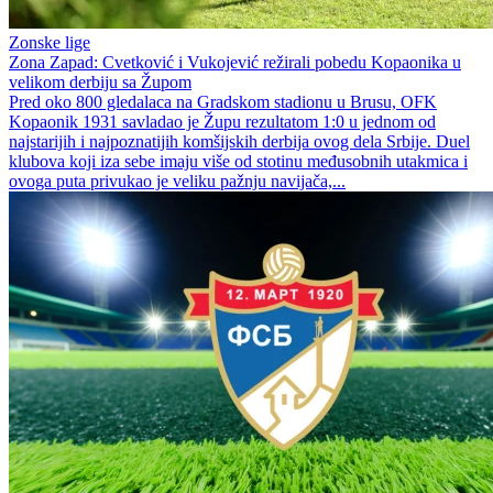
Zonske lige
Zona Zapad: Cvetković i Vukojević režirali pobedu Kopaonika u
velikom derbiju sa Župom
Pred oko 800 gledalaca na Gradskom stadionu u Brusu, OFK
Kopaonik 1931 savladao je Župu rezultatom 1:0 u jednom od
najstarijih i najpoznatijih komšijskih derbija ovog dela Srbije. Duel
klubova koji iza sebe imaju više od stotinu međusobnih utakmica i
ovoga puta privukao je veliku pažnju navijača,...