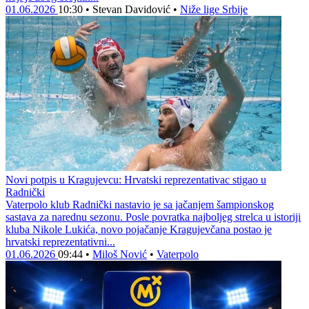
01.06.2026
10:30
•
Stevan Davidović
•
Niže lige Srbije
Novi potpis u Kragujevcu: Hrvatski reprezentativac stigao u
Radnički
Vaterpolo klub Radnički nastavio je sa jačanjem šampionskog
sastava za narednu sezonu. Posle povratka najboljeg strelca u istoriji
kluba Nikole Lukića, novo pojačanje Kragujevčana postao je
hrvatski reprezentativni...
01.06.2026
09:44
•
Miloš Nović
•
Vaterpolo