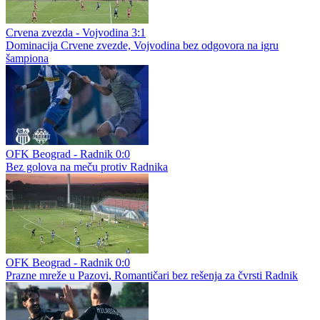
Crvena zvezda - Vojvodina 3:1
Dominacija Crvene zvezde, Vojvodina bez odgovora na igru
šampiona
OFK Beograd - Radnik 0:0
Bez golova na meču protiv Radnika
OFK Beograd - Radnik 0:0
Prazne mreže u Pazovi, Romantičari bez rešenja za čvrsti Radnik