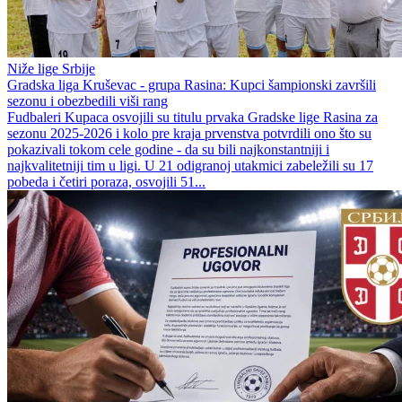
Niže lige Srbije
Gradska liga Kruševac - grupa Rasina: Kupci šampionski završili
sezonu i obezbedili viši rang
Fudbaleri Kupaca osvojili su titulu prvaka Gradske lige Rasina za
sezonu 2025-2026 i kolo pre kraja prvenstva potvrdili ono što su
pokazivali tokom cele godine - da su bili najkonstantniji i
najkvalitetniji tim u ligi. U 21 odigranoj utakmici zabeležili su 17
pobeda i četiri poraza, osvojili 51...