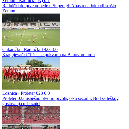
Zemun - Radnički (N) 0:1
Radnički do prve pobede u Superligi: Abas u nadoknadi srušio
Zemun
Čukarički - Radnički 1923 3:0
Kragujevački "fića" se pokvario na Banovom brdu
Loznica - Proleter 023 0:0
Proleter 023 uspešno otvorio prvoligašku sezonu: Bod sa teškog
gostovanja u Loznici