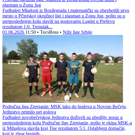
plasman u Zonu Jug
Fudbaleri Mladosti iz Bosilegrada i matematički su obezbedili prvo
mesto u Pčinjskoj okružnoj ligi i plasman u Zonu Jug, pošto su u
pretposlednjem kolu slavili na gostovanju Lugini u Preševu
rezultatom 1:0. Trenutak...
01.06.2026
11:50
•
TocsBoss
•
Niže lige Srbije
Područna liga Zrenjanin: MSK lako do bodova u Novom Bečeju,
Jedinstvo primilo pet golova
Fudbaleri novobečejskog Jedinstva doživeli su ubedljiv poraz u
pretposlednjem kolu Područne lige Zrenjanin, pošto je ekipa MSK-a
iz Mihajlova slavila kraj Tise rezultatom 5:1. Oslabljeni domaćin,
koji je zbog brojnih...