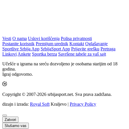
Vesti
O nama
Uslovi korišćenja
Polisa privatnosti
Postanite korisnik
Premijum urednik
Kontakt
Oglašavanje
Sportlive Srbija App
SrbijaSport App
Prijavite grešku
Pretraga
Linkovi
Ankete
Sportka berza
Savršene tabele za vaš sajt
Učešće u igrama na sreću dozvoljeno je osobama starijim od 18
godina.
Igraj odgovorno.
Copyright © 2007-2026 srbijasport.net. Sva prava zadržana.
dizajn i izrada:
Royal Soft
Kraljevo |
Privacy Policy
Zatvori
Slušamo vas