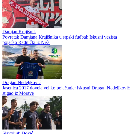
Damjan Krajišnik
Povratak Damjana Krajišnika u srpski fudbal: Iskusni vezista
pojačao Radnički iz Niša
Dragan Nedeljković
Jasenica 2017 dovela veliko pojačanje: Iskusni Dragan Nedeljković
stigao iz Morave
Slavoljub Đokić