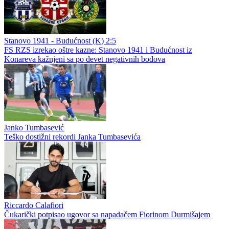
Stanovo 1941 - Budućnost (K) 2:5
FS RZS izrekao oštre kazne: Stanovo 1941 i Budućnost iz
Konareva kažnjeni sa po devet negativnih bodova
Janko Tumbasević
Teško dostižni rekordi Janka Tumbasevića
Riccardo Calafiori
Čukarički potpisao ugovor sa napadačem Fiorinom Durmišajem