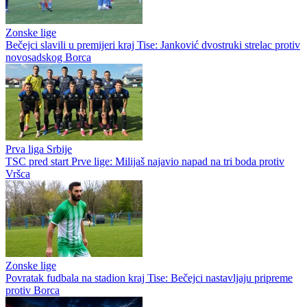
Zonske lige
Bečejci slavili u premijeri kraj Tise: Janković dvostruki strelac protiv
novosadskog Borca
Prva liga Srbije
TSC pred start Prve lige: Milijaš najavio napad na tri boda protiv
Vršca
Zonske lige
Povratak fudbala na stadion kraj Tise: Bečejci nastavljaju pripreme
protiv Borca