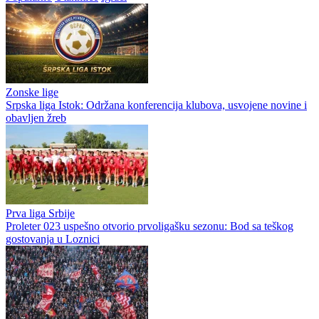
Zonske lige
Srpska liga Istok: Održana konferencija klubova, usvojene novine i
obavljen žreb
Prva liga Srbije
Proleter 023 uspešno otvorio prvoligašku sezonu: Bod sa teškog
gostovanja u Loznici