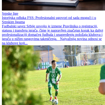
Srpske lige
Istorijska odluka FSS: Profesionalni ugovori od sada mogući i u
Srpskim ligama
Fudbalski savez Srbije usvojio je izmene Pravilnika o registraciji,
statusu i transferu igrača, čime je napravljen značajan korak ka daljoj
profesionalizaciji domaćeg fudbala i unapređenju položaja klubova i
igrača u nižim rangovima takmičenja. Najvažnija novina odnosi se
na klubove koji...