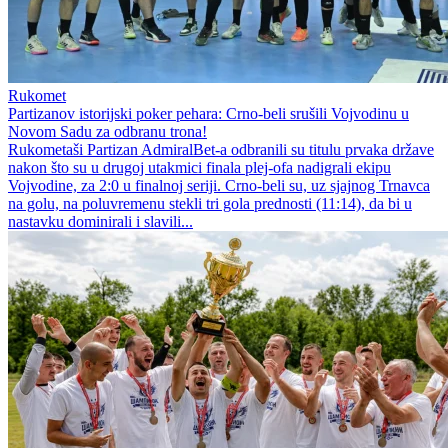
Rukomet
Partizanov istorijski poker pehara: Crno-beli srušili Vojvodinu u
Novom Sadu za odbranu trona!
Rukometaši Partizan AdmiralBet-a odbranili su titulu prvaka države
nakon što su u drugoj utakmici finala plej-ofa nadigrali ekipu
Vojvodine, za 2:0 u finalnoj seriji. Crno-beli su, uz sjajnog Trnavca
na golu, na poluvremenu stekli tri gola prednosti (11:14), da bi u
nastavku dominirali i slavili...