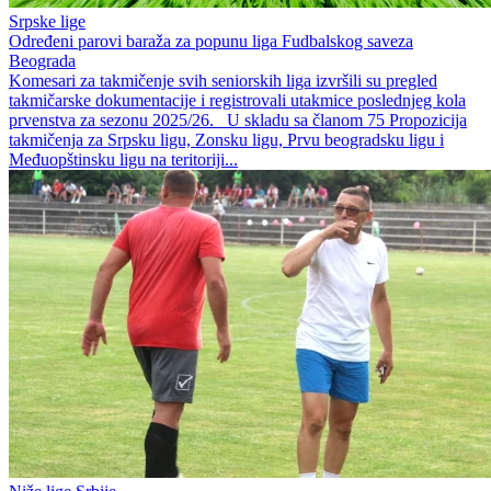
Srpske lige
Određeni parovi baraža za popunu liga Fudbalskog saveza
Beograda
Komesari za takmičenje svih seniorskih liga izvršili su pregled
takmičarske dokumentacije i registrovali utakmice poslednjeg kola
prvenstva za sezonu 2025/26. U skladu sa članom 75 Propozicija
takmičenja za Srpsku ligu, Zonsku ligu, Prvu beogradsku ligu i
Međuopštinsku ligu na teritoriji...