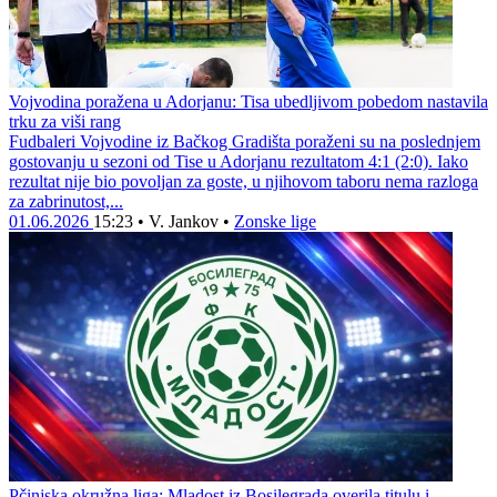
Vojvodina poražena u Adorjanu: Tisa ubedljivom pobedom nastavila
trku za viši rang
Fudbaleri Vojvodine iz Bačkog Gradišta poraženi su na poslednjem
gostovanju u sezoni od Tise u Adorjanu rezultatom 4:1 (2:0). Iako
rezultat nije bio povoljan za goste, u njihovom taboru nema razloga
za zabrinutost,...
01.06.2026
15:23
•
V. Jankov
•
Zonske lige
Pčinjska okružna liga: Mladost iz Bosilegrada overila titulu i