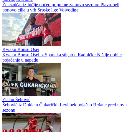
Železničar iz Inđije počeo pripreme za novu sezonu: Plavo-beli
ponovo ciljaju vrh Srpske lige Vojvodina
Kwaku Bonsu Osei
Kwaku Bonsu Osei iz Spartaka stigao u Radnički: Nišlije dobile
pojačanje u napadu
Zlatan Šehović
Šehović iz Dukle u Čukarički: Levi bek pojačao Brđane pred novu
sezonu