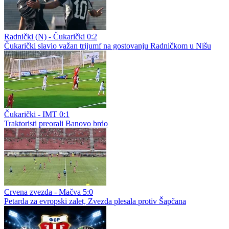
Radnički (N) - Čukarički 0:2
Čukarički slavio važan trijumf na gostovanju Radničkom u Nišu
Čukarički - IMT 0:1
Traktoristi preorali Banovo brdo
Crvena zvezda - Mačva 5:0
Petarda za evropski zalet, Zvezda plesala protiv Šapčana