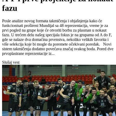
fazu
Posle analize novog formata takmičenja i objašnjenja kako će
funkcionisati prošireni Mundijal sa 48 reprezentacija, vreme je za
prvi pogled na grupe koje će otvoriti borbu za plasman u nokaut
fazu. U trećem delu našeg specijala fokus je na grupama od A do F,
gde se nalaze dva domaćina prvenstva, nekoliko velikih favorita i
više selekcija koje bi mogle da poremete očekivani poredak. Novi
sistem takmičenja dodatno povećava značaj svakog boda. Pored dve
prvoplasirane reprezentacije iz...
Slušaj vest