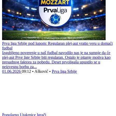
Prva liga Srbije pod lupom: Regularan plej-aut vratio veru u domaći
fudbal
Izgubljeno poverenje u naš fudbal navodilo nas je na sumnje da će
plej-aut Prve lige Srbije biti regularan. Ostalo je pitanje motiva kao
presudnog faktora za pobedu. Deset prvoligaša upustilo se u
neizvesnu borbu za...
01.06.2026
09:12
•
Ašković
•
Prva liga Srbije
Popularno
Utakmice
Igrači