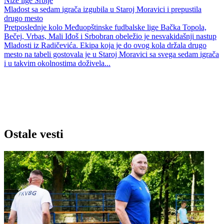
Niže lige Srbije
Mladost sa sedam igrača izgubila u Staroj Moravici i prepustila
drugo mesto
Pretposlednje kolo Međuopštinske fudbalske lige Bačka Topola,
Bečej, Vrbas, Mali Iđoš i Srbobran obeležio je nesvakidašnji nastup
Mladosti iz Radičevića. Ekipa koja je do ovog kola držala drugo
mesto na tabeli gostovala je u Staroj Moravici sa svega sedam igrača
i u takvim okolnostima doživela...
Ostale vesti