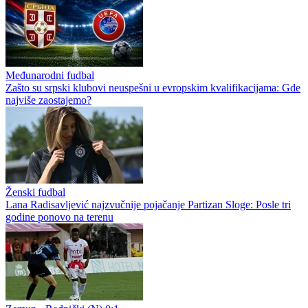
Međunarodni fudbal
Zašto su srpski klubovi neuspešni u evropskim kvalifikacijama: Gde
najviše zaostajemo?
Ženski fudbal
Lana Radisavljević najzvučnije pojačanje Partizan Sloge: Posle tri
godine ponovo na terenu