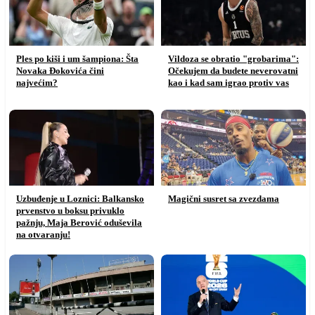
Ples po kiši i um šampiona: Šta
Vildoza se obratio "grobarima":
Novaka Đokovića čini
Očekujem da budete neverovatni
najvećim?
kao i kad sam igrao protiv vas
Uzbuđenje u Loznici: Balkansko
Magični susret sa zvezdama
prvenstvo u boksu privuklo
pažnju, Maja Berović oduševila
na otvaranju!