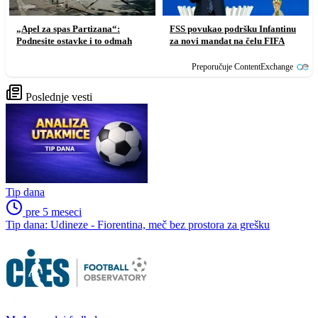
„Apel za spas Partizana“:
FSS povukao podršku Infantinu
Podnesite ostavke i to odmah
za novi mandat na čelu FIFA
Preporučuje ContentExchange
Poslednje vesti
Tip dana
pre 5 meseci
Tip dana: Udineze - Fiorentina, meč bez prostora za grešku