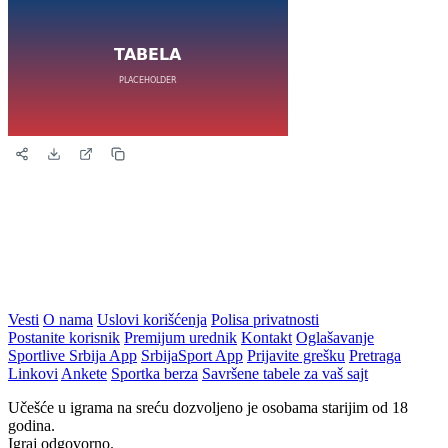
Vesti
O nama
Uslovi korišćenja
Polisa privatnosti
Postanite korisnik
Premijum urednik
Kontakt
Oglašavanje
Sportlive Srbija App
SrbijaSport App
Prijavite grešku
Pretraga
Linkovi
Ankete
Sportka berza
Savršene tabele za vaš sajt
Učešće u igrama na sreću dozvoljeno je osobama starijim od 18
godina.
Igraj odgovorno.