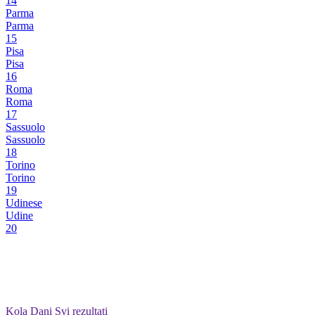
14
Parma
Parma
15
Pisa
Pisa
16
Roma
Roma
17
Sassuolo
Sassuolo
18
Torino
Torino
19
Udinese
Udine
20
Kola
Dani
Svi rezultati