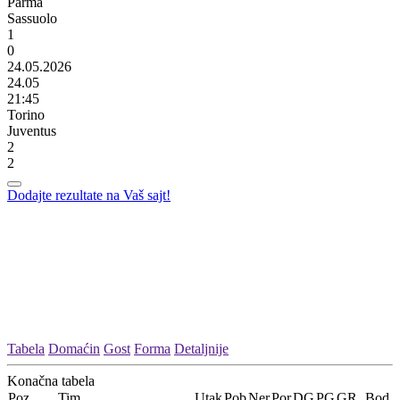
Parma
Sassuolo
1
0
24.05.2026
24.05
21:45
Torino
Juventus
2
2
Dodajte rezultate na Vaš sajt!
Tabela
Domaćin
Gost
Forma
Detaljnije
Konačna tabela
Poz
Tim
Utak
Pob
Ner
Por
DG
PG
GR
Bod