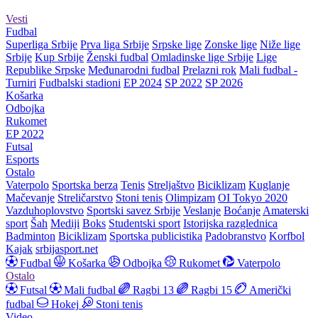
Vesti
Fudbal
Superliga Srbije
Prva liga Srbije
Srpske lige
Zonske lige
Niže lige
Srbije
Kup Srbije
Ženski fudbal
Omladinske lige Srbije
Lige
Republike Srpske
Međunarodni fudbal
Prelazni rok
Mali fudbal -
Turniri
Fudbalski stadioni
EP 2024
SP 2022
SP 2026
Košarka
Odbojka
Rukomet
EP 2022
Futsal
Esports
Ostalo
Vaterpolo
Sportska berza
Tenis
Streljaštvo
Biciklizam
Kuglanje
Mačevanje
Streličarstvo
Stoni tenis
Olimpizam
OI Tokyo 2020
Vazduhoplovstvo
Sportski savez Srbije
Veslanje
Boćanje
Amaterski
sport
Šah
Mediji
Boks
Studentski sport
Istorijska razglednica
Badminton
Biciklizam
Sportska publicistika
Padobranstvo
Korfbol
Kajak
srbijasport.net
Fudbal
Košarka
Odbojka
Rukomet
Vaterpolo
Ostalo
Futsal
Mali fudbal
Ragbi 13
Ragbi 15
Američki
fudbal
Hokej
Stoni tenis
Video