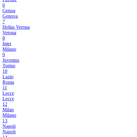
6
Genoa
Genova
7
Hellas Verona
Verona
8
Inter
Milano
9
Juventus
Torino
10
Lazio
Roma
11
Lecce
Lecce
12
Milan
Milano
13
Napoli
Napoli