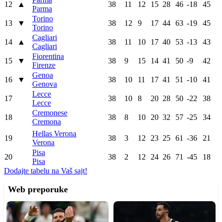
12
▲
38
11
12
15
28
46
-18
45
Parma
Torino
13
▼
38
12
9
17
44
63
-19
45
Torino
Cagliari
14
▲
38
11
10
17
40
53
-13
43
Cagliari
Fiorentina
15
▼
38
9
15
14
41
50
-9
42
Firenze
Genoa
16
▼
38
10
11
17
41
51
-10
41
Genova
Lecce
17
38
10
8
20
28
50
-22
38
Lecce
Cremonese
18
38
8
10
20
32
57
-25
34
Cremona
Hellas Verona
19
38
3
12
23
25
61
-36
21
Verona
Pisa
20
38
2
12
24
26
71
-45
18
Pisa
Dodajte tabelu na Vaš sajt!
Web preporuke