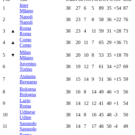
Inter
1
38
27
6
5
89
35
+54
87
Milano
Napoli
2
38
23
7
8
58
36
+22
76
Napoli
Roma
3
▲
38
23
4
11
59
31
+28
73
Roma
Como
4
▲
38
20
11
7
65
29
+36
71
Como
Milan
5
▼
38
20
10
8
53
35
+18
70
Milano
Juventus
6
38
19
12
7
61
34
+27
69
Torino
Atalanta
7
38
15
14
9
51
36
+15
59
Bergamo
Bologna
8
38
16
8
14
49
46
+3
56
Bologna
Lazio
9
38
14
12
12
41
40
+1
54
Roma
Udinese
10
38
14
8
16
45
48
-3
50
Udine
Sassuolo
11
38
14
7
17
46
50
-4
49
Sassuolo
Parma