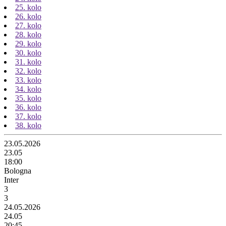
25. kolo
26. kolo
27. kolo
28. kolo
29. kolo
30. kolo
31. kolo
32. kolo
33. kolo
34. kolo
35. kolo
36. kolo
37. kolo
38. kolo
23.05.2026
23.05
18:00
Bologna
Inter
3
3
24.05.2026
24.05
20:45