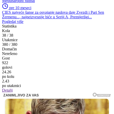
Međunarodni fudbal
pre 10 meseci
CIES najveće šanse za osvajanje naslova daje Zvezdi i Pari Sen
Žermenu..., najneizvesnije biće u Seriji A, Premijerligi...
Pogledaj više
Statistika
Kola
38
/
38
Utakmice
380
/
380
Domaćin
Nerešeno
Gost
922
golovi
24.26
po kolu
2.43
po utakmici
Detalji