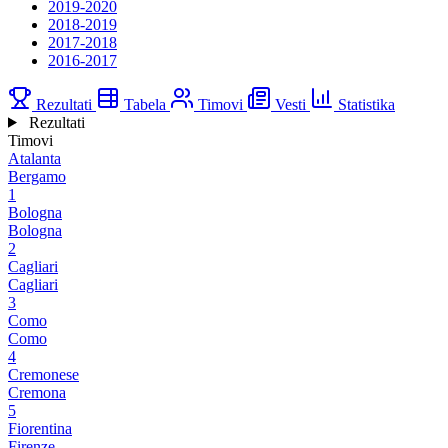
2019-2020
2018-2019
2017-2018
2016-2017
Rezultati
Tabela
Timovi
Vesti
Statistika
Rezultati
Timovi
Atalanta
Bergamo
1
Bologna
Bologna
2
Cagliari
Cagliari
3
Como
Como
4
Cremonese
Cremona
5
Fiorentina
Firenze