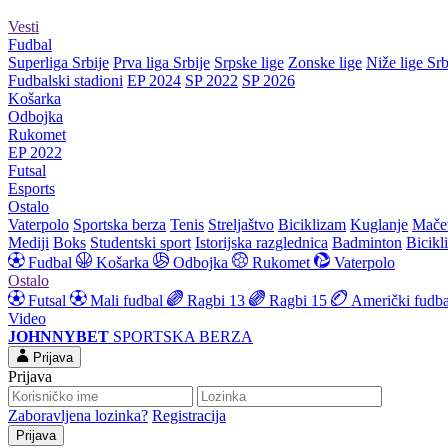
Vesti
Fudbal
Superliga Srbije
Prva liga Srbije
Srpske lige
Zonske lige
Niže lige Srb
Fudbalski stadioni
EP 2024
SP 2022
SP 2026
Košarka
Odbojka
Rukomet
EP 2022
Futsal
Esports
Ostalo
Vaterpolo
Sportska berza
Tenis
Streljaštvo
Biciklizam
Kuglanje
Mače
Mediji
Boks
Studentski sport
Istorijska razglednica
Badminton
Bicikl
Fudbal
Košarka
Odbojka
Rukomet
Vaterpolo
Ostalo
Futsal
Mali fudbal
Ragbi 13
Ragbi 15
Američki fudba
Video
JOHNNYBET
SPORTSKA BERZA
Prijava
Prijava
Zaboravljena lozinka?
Registracija