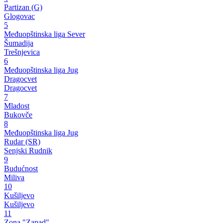
Partizan (G)
Glogovac
5
Međuopštinska liga Sever
Šumadija
Trešnjevica
6
Međuopštinska liga Jug
Dragocvet
Dragocvet
7
Mladost
Bukovče
8
Međuopštinska liga Jug
Rudar (SR)
Senjski Rudnik
9
Budućnost
Miliva
10
Kušiljevo
Kušiljevo
11
Zona "Zapad"