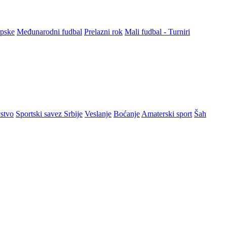
rpske
Međunarodni fudbal
Prelazni rok
Mali fudbal - Turniri
stvo
Sportski savez Srbije
Veslanje
Boćanje
Amaterski sport
Šah