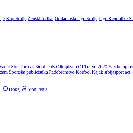
ije
Kup Srbije
Ženski fudbal
Omladinske lige Srbije
Lige Republike S
vanje
Streličarstvo
Stoni tenis
Olimpizam
OI Tokyo 2020
Vazduhoplov
izam
Sportska publicistika
Padobranstvo
Korfbol
Kajak
srbijasport.net
l
Hokej
Stoni tenis