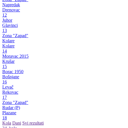
Napredak
Drenovac
12
Juhor
Glavinci
13
Zona "Zapad"
Kolare
Kolare
14
Moravac 2015
Krušar
15
Borac 1950
Bošnjane
16
Levač
Rekovac
17
Zona "Zapad"
Rudar (P)
Plazane
18
Kola
Dani
Svi rezultati