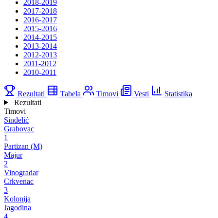
2018-2019
2017-2018
2016-2017
2015-2016
2014-2015
2013-2014
2012-2013
2011-2012
2010-2011
Rezultati
Tabela
Timovi
Vesti
Statistika
Rezultati
Timovi
Sinđelić
Grabovac
1
Partizan (M)
Majur
2
Vinogradar
Crkvenac
3
Kolonija
Jagodina
4