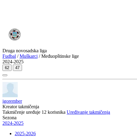
Druga novosadska liga
Fudbal
/
Muškarci
/ Međuopštinske lige
2024-2025
62
47
igorember
Kreator takmičenja
Takmičenje uređuje
12
korisnika
Uređivanje takmičenja
Sezona
2024-2025
2025-2026