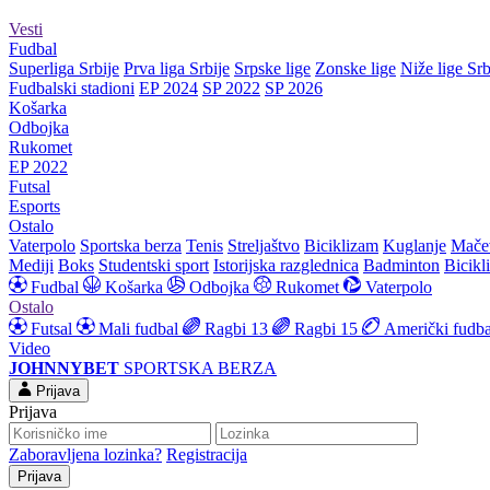
Vesti
Fudbal
Superliga Srbije
Prva liga Srbije
Srpske lige
Zonske lige
Niže lige Srb
Fudbalski stadioni
EP 2024
SP 2022
SP 2026
Košarka
Odbojka
Rukomet
EP 2022
Futsal
Esports
Ostalo
Vaterpolo
Sportska berza
Tenis
Streljaštvo
Biciklizam
Kuglanje
Mače
Mediji
Boks
Studentski sport
Istorijska razglednica
Badminton
Bicikl
Fudbal
Košarka
Odbojka
Rukomet
Vaterpolo
Ostalo
Futsal
Mali fudbal
Ragbi 13
Ragbi 15
Američki fudba
Video
JOHNNYBET
SPORTSKA BERZA
Prijava
Prijava
Zaboravljena lozinka?
Registracija