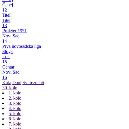
Čenej
12
Titel
Titel
13
Proleter 1951
Novi Sad
14
Prva novosadska liga
Sloga
Lok
15
Centar
Novi Sad
16
Kola
Dani
Svi rezultati
30. kolo
1. kolo
2. kolo
3. kolo
4. kolo
5. kolo
6. kolo
7. kolo