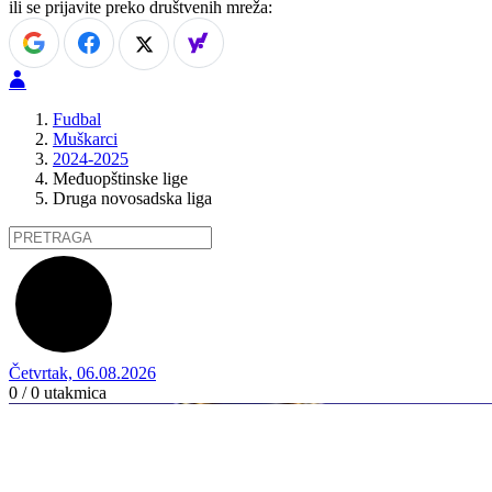
ili se prijavite preko društvenih mreža:
Fudbal
Muškarci
2024-2025
Međuopštinske lige
Druga novosadska liga
Četvrtak, 06.08.2026
0 / 0
utakmica