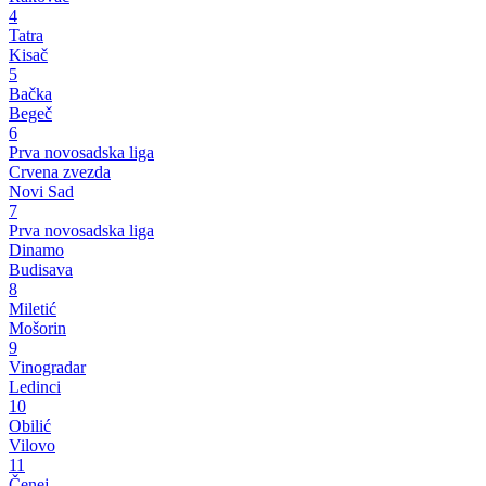
4
Tatra
Kisač
5
Bačka
Begeč
6
Prva novosadska liga
Crvena zvezda
Novi Sad
7
Prva novosadska liga
Dinamo
Budisava
8
Miletić
Mošorin
9
Vinogradar
Ledinci
10
Obilić
Vilovo
11
Čenej