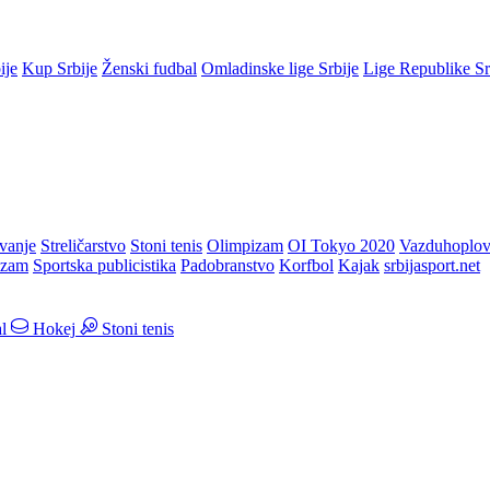
ije
Kup Srbije
Ženski fudbal
Omladinske lige Srbije
Lige Republike S
vanje
Streličarstvo
Stoni tenis
Olimpizam
OI Tokyo 2020
Vazduhoplov
izam
Sportska publicistika
Padobranstvo
Korfbol
Kajak
srbijasport.net
l
Hokej
Stoni tenis