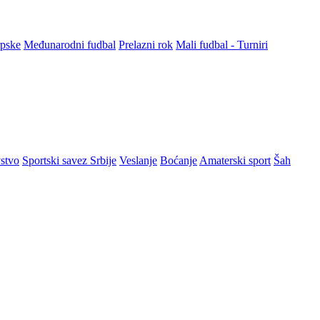
rpske
Međunarodni fudbal
Prelazni rok
Mali fudbal - Turniri
stvo
Sportski savez Srbije
Veslanje
Boćanje
Amaterski sport
Šah