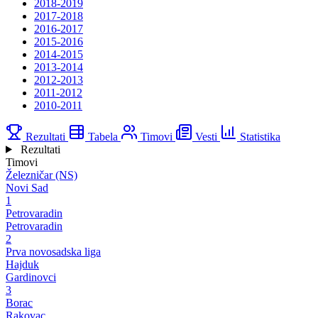
2018-2019
2017-2018
2016-2017
2015-2016
2014-2015
2013-2014
2012-2013
2011-2012
2010-2011
Rezultati
Tabela
Timovi
Vesti
Statistika
Rezultati
Timovi
Železničar (NS)
Novi Sad
1
Petrovaradin
Petrovaradin
2
Prva novosadska liga
Hajduk
Gardinovci
3
Borac
Rakovac