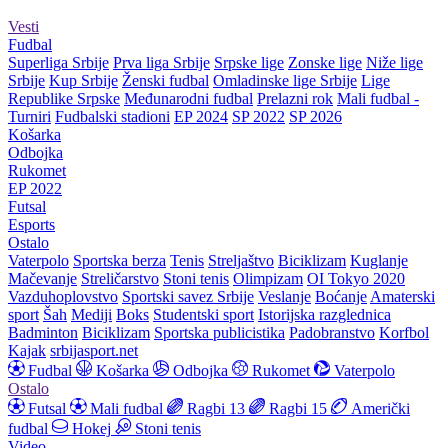
Vesti
Fudbal
Superliga Srbije
Prva liga Srbije
Srpske lige
Zonske lige
Niže lige
Srbije
Kup Srbije
Ženski fudbal
Omladinske lige Srbije
Lige
Republike Srpske
Međunarodni fudbal
Prelazni rok
Mali fudbal -
Turniri
Fudbalski stadioni
EP 2024
SP 2022
SP 2026
Košarka
Odbojka
Rukomet
EP 2022
Futsal
Esports
Ostalo
Vaterpolo
Sportska berza
Tenis
Streljaštvo
Biciklizam
Kuglanje
Mačevanje
Streličarstvo
Stoni tenis
Olimpizam
OI Tokyo 2020
Vazduhoplovstvo
Sportski savez Srbije
Veslanje
Boćanje
Amaterski
sport
Šah
Mediji
Boks
Studentski sport
Istorijska razglednica
Badminton
Biciklizam
Sportska publicistika
Padobranstvo
Korfbol
Kajak
srbijasport.net
Fudbal
Košarka
Odbojka
Rukomet
Vaterpolo
Ostalo
Futsal
Mali fudbal
Ragbi 13
Ragbi 15
Američki
fudbal
Hokej
Stoni tenis
Video