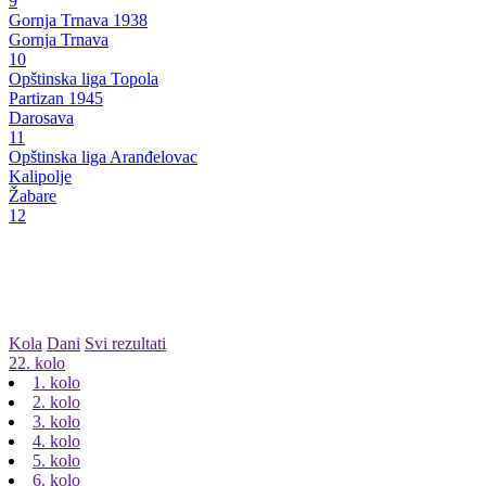
9
Gornja Trnava 1938
Gornja Trnava
10
Opštinska liga Topola
Partizan 1945
Darosava
11
Opštinska liga Aranđelovac
Kalipolje
Žabare
12
Kola
Dani
Svi rezultati
22. kolo
1. kolo
2. kolo
3. kolo
4. kolo
5. kolo
6. kolo