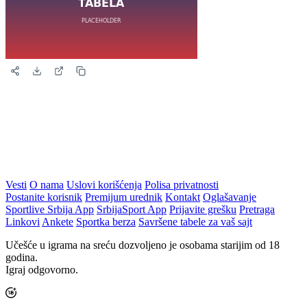
Vesti
O nama
Uslovi korišćenja
Polisa privatnosti
Postanite korisnik
Premijum urednik
Kontakt
Oglašavanje
Sportlive Srbija App
SrbijaSport App
Prijavite grešku
Pretraga
Linkovi
Ankete
Sportka berza
Savršene tabele za vaš sajt
Učešće u igrama na sreću dozvoljeno je osobama starijim od 18
godina.
Igraj odgovorno.