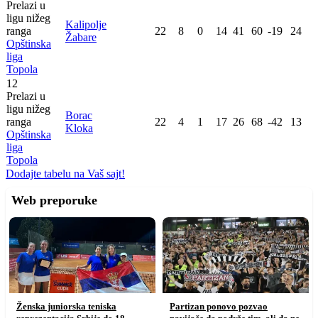
Prelazi u
ligu nižeg
Kalipolje
ranga
22
8
0
14
41
60
-19
24
Žabare
Opštinska
liga
Topola
12
Prelazi u
ligu nižeg
Borac
ranga
22
4
1
17
26
68
-42
13
Kloka
Opštinska
liga
Topola
Dodajte tabelu na Vaš sajt!
Web preporuke
Ženska juniorska teniska
Partizan ponovo pozvao