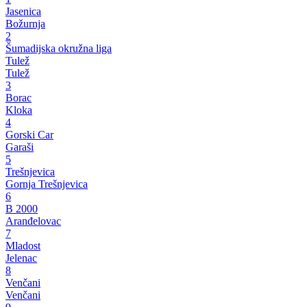
Jasenica
Božurnja
2
Šumadijska okružna liga
Tulež
Tulež
3
Borac
Kloka
4
Gorski Car
Garaši
5
Trešnjevica
Gornja Trešnjevica
6
B 2000
Aranđelovac
7
Mladost
Jelenac
8
Venčani
Venčani