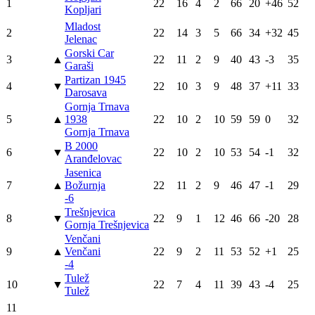
1
22
16
4
2
66
20
+46
52
Kopljari
Mladost
2
22
14
3
5
66
34
+32
45
Jelenac
Gorski Car
3
▲
22
11
2
9
40
43
-3
35
Garaši
Partizan 1945
4
▼
22
10
3
9
48
37
+11
33
Darosava
Gornja Trnava
5
▲
1938
22
10
2
10
59
59
0
32
Gornja Trnava
B 2000
6
▼
22
10
2
10
53
54
-1
32
Aranđelovac
Jasenica
7
▲
Božurnja
22
11
2
9
46
47
-1
29
-6
Trešnjevica
8
▼
22
9
1
12
46
66
-20
28
Gornja Trešnjevica
Venčani
9
▲
Venčani
22
9
2
11
53
52
+1
25
-4
Tulež
10
▼
22
7
4
11
39
43
-4
25
Tulež
11