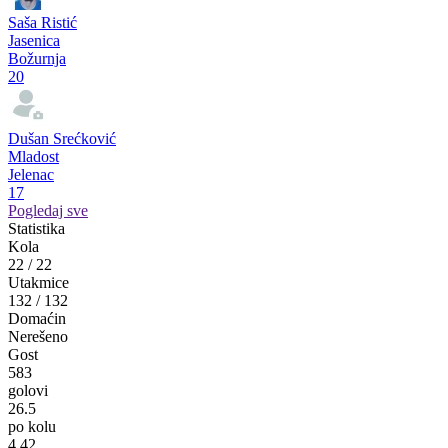
Saša Ristić
Jasenica
Božurnja
20
Dušan Srećković
Mladost
Jelenac
17
Pogledaj sve
Statistika
Kola
22
/
22
Utakmice
132
/
132
Domaćin
Nerešeno
Gost
583
golovi
26.5
po kolu
4.42