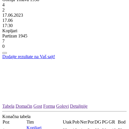
4
2
17.06.2023
17.06
17:30
Kopljari
Partizan 1945
7
0
Dodajte rezultate na Vaš sajt!
Tabela
Domaćin
Gost
Forma
Golovi
Detaljnije
Konačna tabela
Poz
Tim
Utak
Pob
Ner
Por
DG
PG
GR
Bod
Kopljari