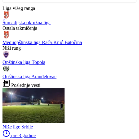
Liga višeg ranga
Šumadijska okružna liga
Ostala takmičenja
Međuopštinska liga Rača-Knić-Batočina
Niži rang
Opštinska liga Topola
Opštinska liga Aranđelovac
Poslednje vesti
Niže lige Srbije
pre 3 godine