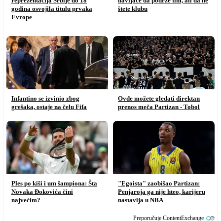
reprezentacija Srbije do 18
navijače da podrže tim, ali da ne
godina osvojila titulu prvaka
štete klubu
Evrope
Infantino se izvinio zbog
Ovde možete gledati direktan
grešaka, ostaje na čelu Fifa
prenos meča Partizan - Tobol
Ples po kiši i um šampiona: Šta
"Egoista" zaobišao Partizan:
Novaka Đokovića čini
Penjaroja ga nije hteo, karijeru
najvećim?
nastavlja u NBA
Preporučuje ContentExchange