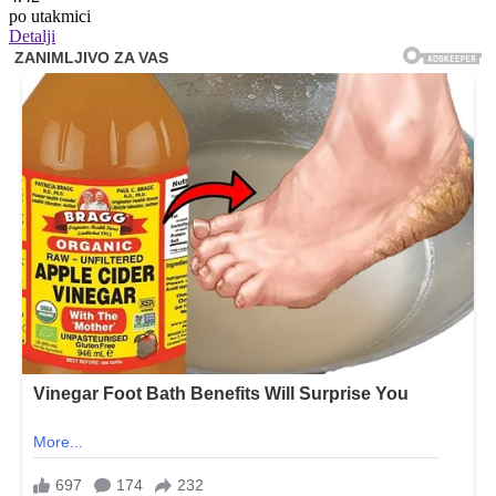
po utakmici
Detalji