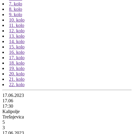
7. kolo
8. kolo
9. kolo
10. kolo
11. kolo
12. kolo
13. kolo
14. kolo
15. kolo
16. kolo
17. kolo
18. kolo
19. kolo
20. kolo
21. kolo
22. kolo
17.06.2023
17.06
17:30
Kalipolje
Trešnjevica
5
3
17.06.2023