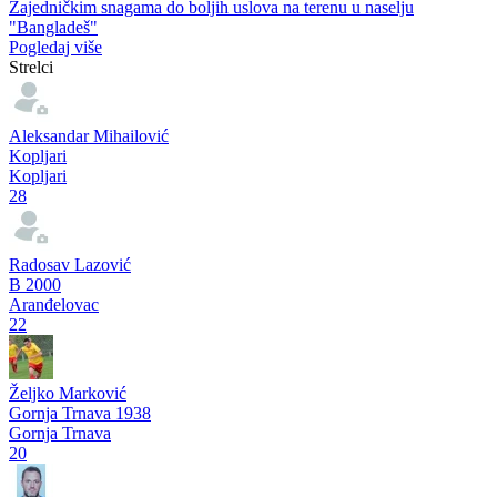
Zajedničkim snagama do boljih uslova na terenu u naselju
"Bangladeš"
Pogledaj više
Strelci
Aleksandar Mihailović
Kopljari
Kopljari
28
Radosav Lazović
B 2000
Aranđelovac
22
Željko Marković
Gornja Trnava 1938
Gornja Trnava
20