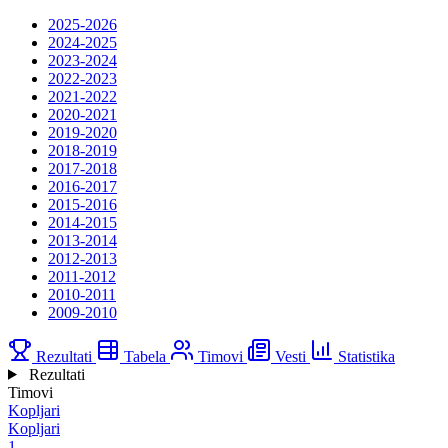
2025-2026
2024-2025
2023-2024
2022-2023
2021-2022
2020-2021
2019-2020
2018-2019
2017-2018
2016-2017
2015-2016
2014-2015
2013-2014
2012-2013
2011-2012
2010-2011
2009-2010
Rezultati
Tabela
Timovi
Vesti
Statistika
Rezultati
Timovi
Kopljari
Kopljari
1