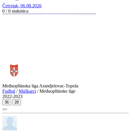
Četvrtak, 06.08.2026
0 / 0
utakmica
Međuopštinska liga Arandjelovac-Topola
Fudbal
/
Muškarci
/ Međuopštinske lige
2022-2023
36
28