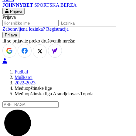
JOHNNYBET
SPORTSKA BERZA
Prijava
Prijava
Zaboravljena lozinka?
Registracija
ili se prijavite preko društvenih mreža:
Fudbal
Muškarci
2022-2023
Međuopštinske lige
Međuopštinska liga Arandjelovac-Topola