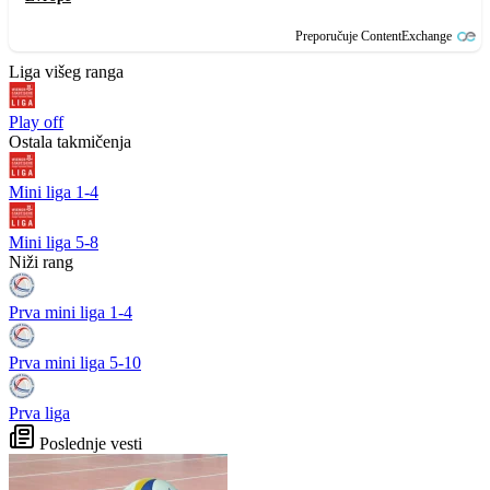
Preporučuje ContentExchange
Liga višeg ranga
Play off
Ostala takmičenja
Mini liga 1-4
Mini liga 5-8
Niži rang
Prva mini liga 1-4
Prva mini liga 5-10
Prva liga
Poslednje vesti