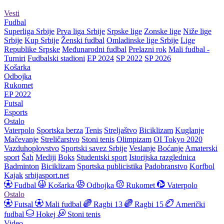
Vesti
Fudbal
Superliga Srbije
Prva liga Srbije
Srpske lige
Zonske lige
Niže lige
Srbije
Kup Srbije
Ženski fudbal
Omladinske lige Srbije
Lige
Republike Srpske
Međunarodni fudbal
Prelazni rok
Mali fudbal -
Turniri
Fudbalski stadioni
EP 2024
SP 2022
SP 2026
Košarka
Odbojka
Rukomet
EP 2022
Futsal
Esports
Ostalo
Vaterpolo
Sportska berza
Tenis
Streljaštvo
Biciklizam
Kuglanje
Mačevanje
Streličarstvo
Stoni tenis
Olimpizam
OI Tokyo 2020
Vazduhoplovstvo
Sportski savez Srbije
Veslanje
Boćanje
Amaterski
sport
Šah
Mediji
Boks
Studentski sport
Istorijska razglednica
Badminton
Biciklizam
Sportska publicistika
Padobranstvo
Korfbol
Kajak
srbijasport.net
Fudbal
Košarka
Odbojka
Rukomet
Vaterpolo
Ostalo
Futsal
Mali fudbal
Ragbi 13
Ragbi 15
Američki
fudbal
Hokej
Stoni tenis
Video