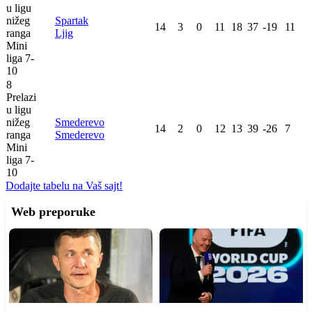
u ligu
nižeg
Spartak
14
3
0
11
18
37
-19
11
ranga
Ljig
Mini
liga 7-
10
8
Prelazi
u ligu
nižeg
Smederevo
14
2
0
12
13
39
-26
7
ranga
Smederevo
Mini
liga 7-
10
Dodajte tabelu na Vaš sajt!
Web preporuke