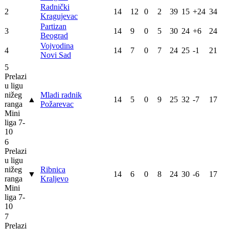
Radnički
2
14
12
0
2
39
15
+24
34
Kragujevac
Partizan
3
14
9
0
5
30
24
+6
24
Beograd
Vojvodina
4
14
7
0
7
24
25
-1
21
Novi Sad
5
Prelazi
u ligu
nižeg
Mladi radnik
▲
14
5
0
9
25
32
-7
17
ranga
Požarevac
Mini
liga 7-
10
6
Prelazi
u ligu
nižeg
Ribnica
▼
14
6
0
8
24
30
-6
17
ranga
Kraljevo
Mini
liga 7-
10
7
Prelazi