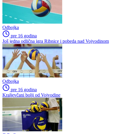
Odbojka
pre 16 godina
Još jedna odlična igra Ribnice i pobeda nad Vojvodinom
Odbojka
pre 16 godina
Kraljevčani bolji od Vojvodine