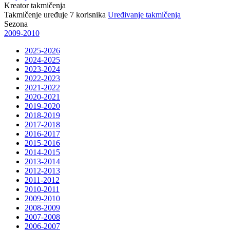
Kreator takmičenja
Takmičenje uređuje
7
korisnika
Uređivanje takmičenja
Sezona
2009-2010
2025-2026
2024-2025
2023-2024
2022-2023
2021-2022
2020-2021
2019-2020
2018-2019
2017-2018
2016-2017
2015-2016
2014-2015
2013-2014
2012-2013
2011-2012
2010-2011
2009-2010
2008-2009
2007-2008
2006-2007