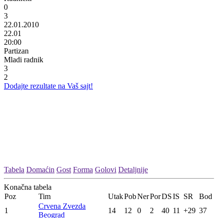
0
3
22.01.2010
22.01
20:00
Partizan
Mladi radnik
3
2
Dodajte rezultate na Vaš sajt!
Tabela
Domaćin
Gost
Forma
Golovi
Detaljnije
Konačna tabela
Poz
Tim
Utak
Pob
Ner
Por
DS
IS
SR
Bod
Crvena Zvezda
1
14
12
0
2
40
11
+29
37
Beograd