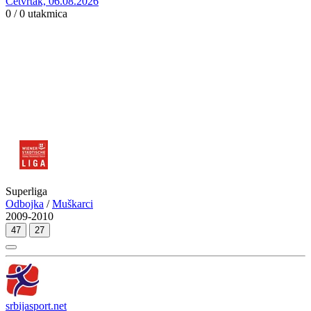
Četvrtak, 06.08.2026
0 / 0
utakmica
Superliga
Odbojka
/
Muškarci
2009-2010
47
27
srbijasport.net