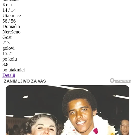
Kola
14
/
14
Utakmice
56
/
56
Domaćin
Nerešeno
Gost
213
golovi
15.21
po kolu
3.8
po utakmici
Detalji