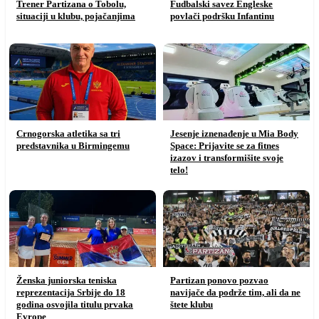
Trener Partizana o Tobolu,
Fudbalski savez Engleske
situaciji u klubu, pojačanjima
povlači podršku Infantinu
Crnogorska atletika sa tri
Jesenje iznenađenje u Mia Body
predstavnika u Birmingemu
Space: Prijavite se za fitnes
izazov i transformišite svoje
telo!
Ženska juniorska teniska
Partizan ponovo pozvao
reprezentacija Srbije do 18
navijače da podrže tim, ali da ne
godina osvojila titulu prvaka
štete klubu
Evrope