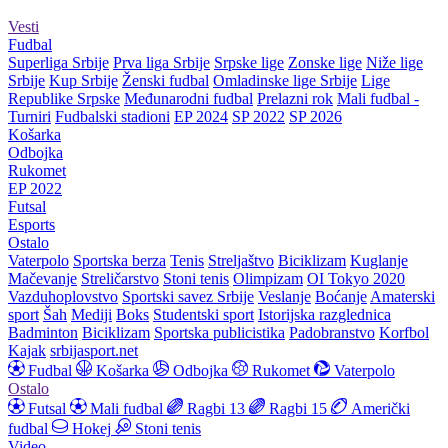
Vesti
Fudbal
Superliga Srbije
Prva liga Srbije
Srpske lige
Zonske lige
Niže lige
Srbije
Kup Srbije
Ženski fudbal
Omladinske lige Srbije
Lige
Republike Srpske
Međunarodni fudbal
Prelazni rok
Mali fudbal -
Turniri
Fudbalski stadioni
EP 2024
SP 2022
SP 2026
Košarka
Odbojka
Rukomet
EP 2022
Futsal
Esports
Ostalo
Vaterpolo
Sportska berza
Tenis
Streljaštvo
Biciklizam
Kuglanje
Mačevanje
Streličarstvo
Stoni tenis
Olimpizam
OI Tokyo 2020
Vazduhoplovstvo
Sportski savez Srbije
Veslanje
Boćanje
Amaterski
sport
Šah
Mediji
Boks
Studentski sport
Istorijska razglednica
Badminton
Biciklizam
Sportska publicistika
Padobranstvo
Korfbol
Kajak
srbijasport.net
Fudbal
Košarka
Odbojka
Rukomet
Vaterpolo
Ostalo
Futsal
Mali fudbal
Ragbi 13
Ragbi 15
Američki
fudbal
Hokej
Stoni tenis
Video