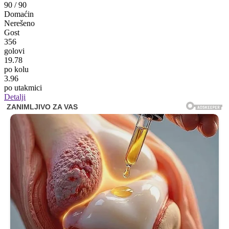
90
/
90
Domaćin
Nerešeno
Gost
356
golovi
19.78
po kolu
3.96
po utakmici
Detalji