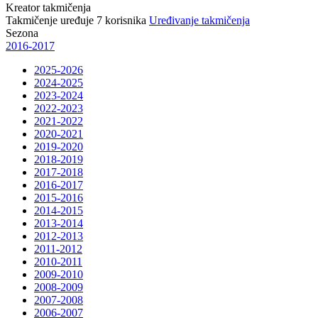
Kreator takmičenja
Takmičenje uređuje
7
korisnika
Uređivanje takmičenja
Sezona
2016-2017
2025-2026
2024-2025
2023-2024
2022-2023
2021-2022
2020-2021
2019-2020
2018-2019
2017-2018
2016-2017
2015-2016
2014-2015
2013-2014
2012-2013
2011-2012
2010-2011
2009-2010
2008-2009
2007-2008
2006-2007