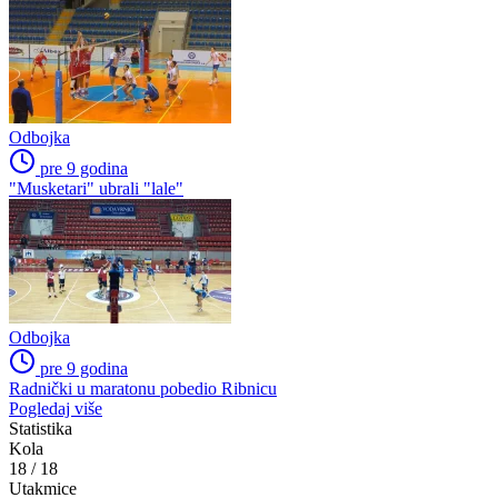
Odbojka
pre 9 godina
"Musketari" ubrali "lale"
Odbojka
pre 9 godina
Radnički u maratonu pobedio Ribnicu
Pogledaj više
Statistika
Kola
18
/
18
Utakmice