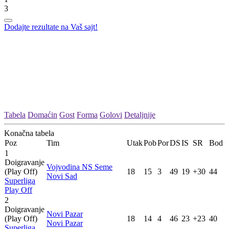
3
Dodajte rezultate na Vaš sajt!
Tabela
Domaćin
Gost
Forma
Golovi
Detaljnije
Konačna tabela
Poz
Tim
Utak
Pob
Por
DS
IS
SR
Bod
1
Doigravanje
Vojvodina NS Seme
(Play Off)
18
15
3
49
19
+30
44
Novi Sad
Superliga
Play Off
2
Doigravanje
Novi Pazar
(Play Off)
18
14
4
46
23
+23
40
Novi Pazar
Superliga