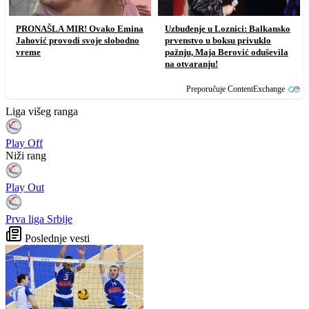
PRONAŠLA MIR! Ovako Emina
Uzbuđenje u Loznici: Balkansko
Jahović provodi svoje slobodno
prvenstvo u boksu privuklo
vreme
pažnju, Maja Berović oduševila
na otvaranju!
Preporučuje ContentExchange
Liga višeg ranga
Play Off
Niži rang
Play Out
Prva liga Srbije
Poslednje vesti