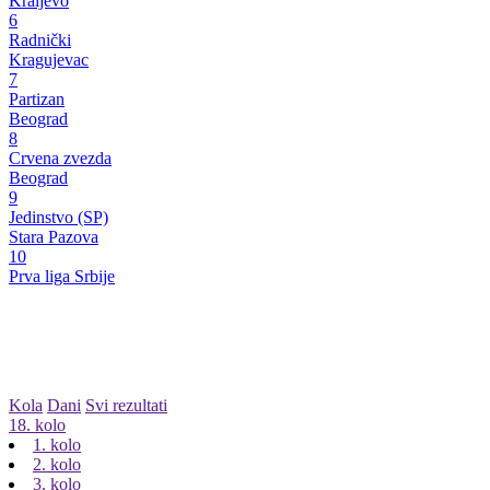
Kraljevo
6
Radnički
Kragujevac
7
Partizan
Beograd
8
Crvena zvezda
Beograd
9
Jedinstvo (SP)
Stara Pazova
10
Prva liga Srbije
Kola
Dani
Svi rezultati
18. kolo
1. kolo
2. kolo
3. kolo