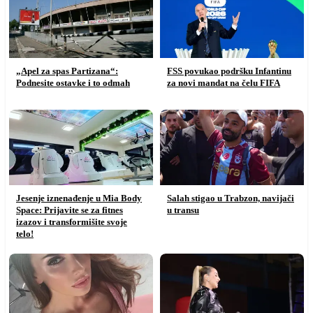
„Apel za spas Partizana“:
FSS povukao podršku Infantinu
Podnesite ostavke i to odmah
za novi mandat na čelu FIFA
Jesenje iznenađenje u Mia Body
Salah stigao u Trabzon, navijači
Space: Prijavite se za fitnes
u transu
izazov i transformišite svoje
telo!