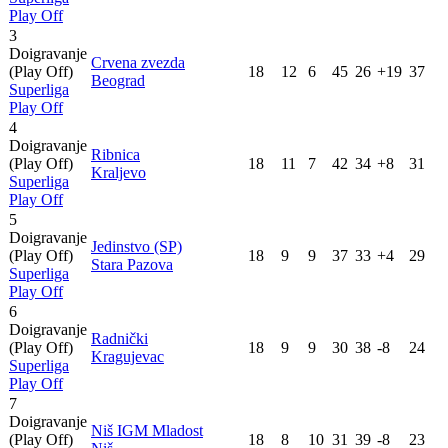
Play Off
3
Doigravanje
Crvena zvezda
(Play Off)
18
12
6
45
26
+19
37
Beograd
Superliga
Play Off
4
Doigravanje
Ribnica
(Play Off)
18
11
7
42
34
+8
31
Kraljevo
Superliga
Play Off
5
Doigravanje
Jedinstvo (SP)
(Play Off)
18
9
9
37
33
+4
29
Stara Pazova
Superliga
Play Off
6
Doigravanje
Radnički
(Play Off)
18
9
9
30
38
-8
24
Kragujevac
Superliga
Play Off
7
Doigravanje
Niš IGM Mladost
(Play Off)
18
8
10
31
39
-8
23