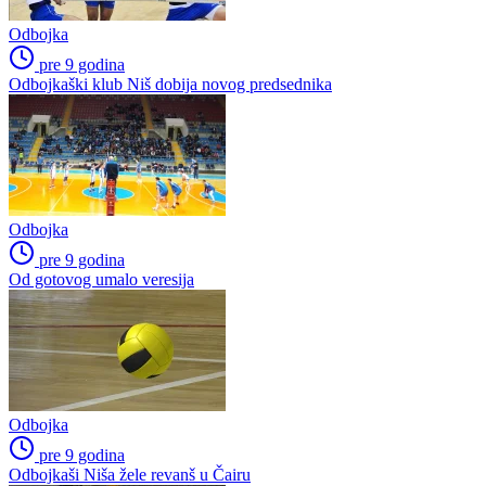
Odbojka
pre 9 godina
Odbojkaški klub Niš dobija novog predsednika
Odbojka
pre 9 godina
Od gotovog umalo veresija
Odbojka
pre 9 godina
Odbojkaši Niša žele revanš u Čairu