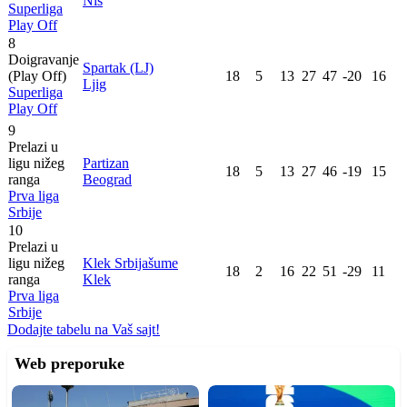
Niš
Superliga
Play Off
8
Doigravanje
Spartak (LJ)
(Play Off)
18
5
13
27
47
-20
16
Ljig
Superliga
Play Off
9
Prelazi u
ligu nižeg
Partizan
18
5
13
27
46
-19
15
ranga
Beograd
Prva liga
Srbije
10
Prelazi u
ligu nižeg
Klek Srbijašume
18
2
16
22
51
-29
11
ranga
Klek
Prva liga
Srbije
Dodajte tabelu na Vaš sajt!
Web preporuke