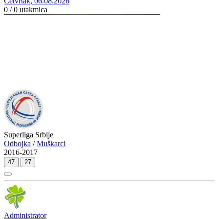
Četvrtak, 06.08.2026
0 / 0
utakmica
Superliga Srbije
Odbojka
/
Muškarci
2016-2017
47
27
Administrator