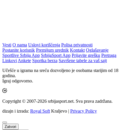
Vesti
O nama
Uslovi korišćenja
Polisa privatnosti
Postanite korisnik
Premijum urednik
Kontakt
Oglašavanje
Sportlive Srbija App
SrbijaSport App
Prijavite grešku
Pretraga
Linkovi
Ankete
Sportka berza
Savršene tabele za vaš sajt
Učešće u igrama na sreću dozvoljeno je osobama starijim od 18
godina.
Igraj odgovorno.
Copyright © 2007-2026 srbijasport.net. Sva prava zadržana.
dizajn i izrada:
Royal Soft
Kraljevo |
Privacy Policy
Zatvori