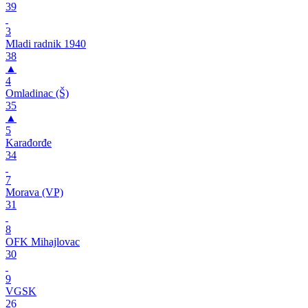
39
3
Mladi radnik 1940
38
▲
4
Omladinac (Š)
35
▲
5
Karađorđe
34
7
Morava (VP)
31
8
OFK Mihajlovac
30
9
VGSK
26