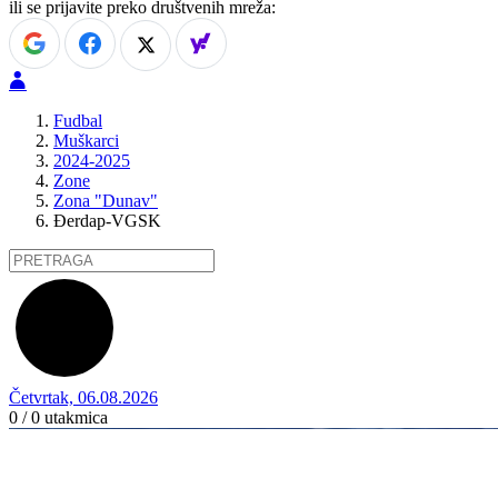
ili se prijavite preko društvenih mreža:
Fudbal
Muškarci
2024-2025
Zone
Zona "Dunav"
Đerdap-VGSK
Četvrtak, 06.08.2026
0 / 0
utakmica