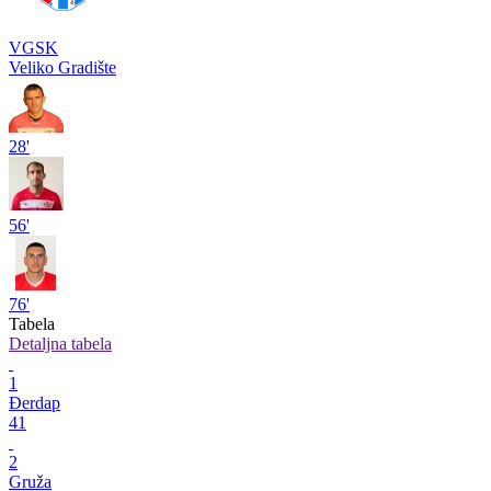
VGSK
Veliko Gradište
28'
56'
76'
Tabela
Detaljna tabela
1
Đerdap
41
2
Gruža