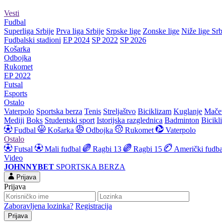
Vesti
Fudbal
Superliga Srbije
Prva liga Srbije
Srpske lige
Zonske lige
Niže lige Srb
Fudbalski stadioni
EP 2024
SP 2022
SP 2026
Košarka
Odbojka
Rukomet
EP 2022
Futsal
Esports
Ostalo
Vaterpolo
Sportska berza
Tenis
Streljaštvo
Biciklizam
Kuglanje
Mače
Mediji
Boks
Studentski sport
Istorijska razglednica
Badminton
Bicikl
Fudbal
Košarka
Odbojka
Rukomet
Vaterpolo
Ostalo
Futsal
Mali fudbal
Ragbi 13
Ragbi 15
Američki fudba
Video
JOHNNYBET
SPORTSKA BERZA
Prijava
Prijava
Zaboravljena lozinka?
Registracija