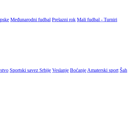
rpske
Međunarodni fudbal
Prelazni rok
Mali fudbal - Turniri
stvo
Sportski savez Srbije
Veslanje
Boćanje
Amaterski sport
Šah