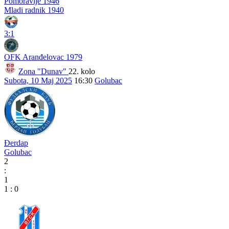
Pomoravlje 1946
Mladi radnik 1940
3:1
OFK Aranđelovac 1979
Zona "Dunav"
22. kolo
Subota, 10 Maj 2025
16:30
Golubac
Đerdap
Golubac
2
:
1
1
:
0