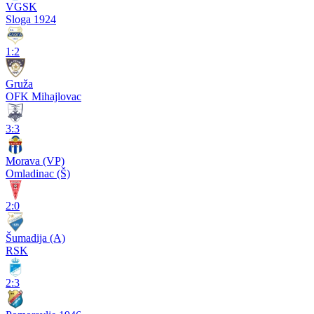
VGSK
Sloga 1924
1:2
Gruža
OFK Mihajlovac
3:3
Morava (VP)
Omladinac (Š)
2:0
Šumadija (A)
RSK
2:3