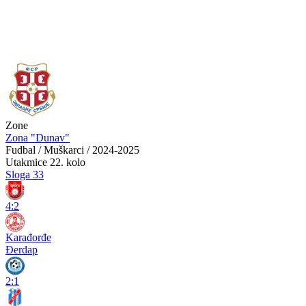
Zone
Zona "Dunav"
Fudbal / Muškarci / 2024-2025
Utakmice
22. kolo
Sloga 33
4:2
Karađorđe
Đerdap
2:1