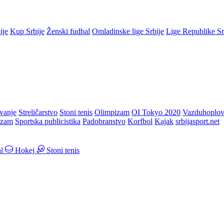
ije
Kup Srbije
Ženski fudbal
Omladinske lige Srbije
Lige Republike S
vanje
Streličarstvo
Stoni tenis
Olimpizam
OI Tokyo 2020
Vazduhoplov
izam
Sportska publicistika
Padobranstvo
Korfbol
Kajak
srbijasport.net
l
Hokej
Stoni tenis