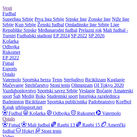
Vesti
Fudbal
Superliga Srbije
Prva liga Srbije
Srpske lige
Zonske lige
Niže lige
Srbije
Kup Srbije
Ženski fudbal
Omladinske lige Srbije
Lige
Republike Srpske
Međunarodni fudbal
Prelazni rok
Mali fudbal -
Turniri
Fudbalski stadioni
EP 2024
SP 2022
SP 2026
Košarka
Odbojka
Rukomet
EP 2022
Futsal
Esports
Ostalo
Vaterpolo
Sportska berza
Tenis
Streljaštvo
Biciklizam
Kuglanje
Mačevanje
Streličarstvo
Stoni tenis
Olimpizam
OI Tokyo 2020
Vazduhoplovstvo
Sportski savez Srbije
Veslanje
Boćanje
Amaterski
sport
Šah
Mediji
Boks
Studentski sport
Istorijska razglednica
Badminton
Biciklizam
Sportska publicistika
Padobranstvo
Korfbol
Kajak
srbijasport.net
Fudbal
Košarka
Odbojka
Rukomet
Vaterpolo
Ostalo
Futsal
Mali fudbal
Ragbi 13
Ragbi 15
Američki
fudbal
Hokej
Stoni tenis
Video