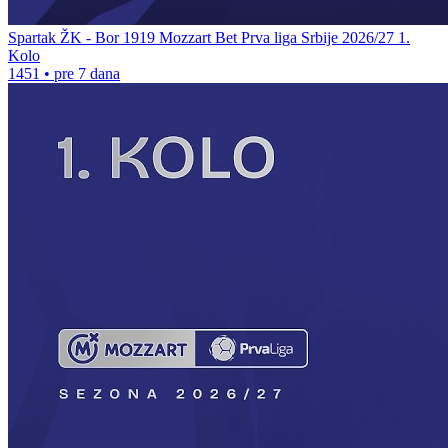
Spartak ŽK - Bor 1919 Mozzart Bet Prva liga Srbije 2026/27 1.
Kolo
1451
•
pre 7 dana