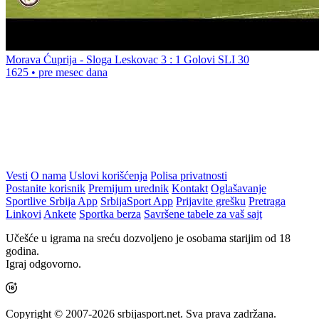
Morava Ćuprija - Sloga Leskovac 3 : 1 Golovi SLI 30
1625
•
pre mesec dana
Vesti
O nama
Uslovi korišćenja
Polisa privatnosti
Postanite korisnik
Premijum urednik
Kontakt
Oglašavanje
Sportlive Srbija App
SrbijaSport App
Prijavite grešku
Pretraga
Linkovi
Ankete
Sportka berza
Savršene tabele za vaš sajt
Učešće u igrama na sreću dozvoljeno je osobama starijim od 18
godina.
Igraj odgovorno.
Copyright © 2007-2026 srbijasport.net. Sva prava zadržana.