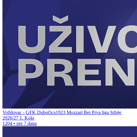
Voždovac - GFK Dubočica1923 Mozzart Bet Prva liga Srbije
2026/27 1. Kolo
1204
•
pre 7 dana