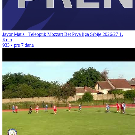
Javor Matis - Teleoptik Mozzart Bet Prva liga Srbije 2026/27 1.
Kolo
933
•
pre 7 dana