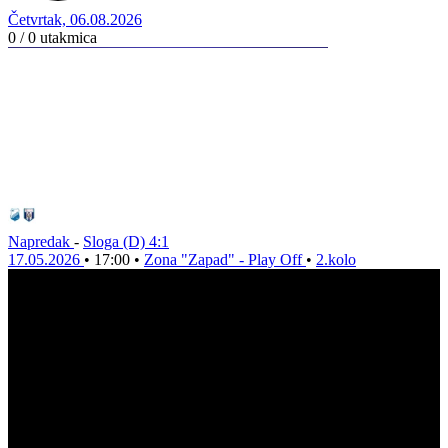
Četvrtak, 06.08.2026
0 / 0
utakmica
Napredak
-
Sloga (D)
4:1
17.05.2026
•
17:00
•
Zona "Zapad" - Play Off
•
2.kolo