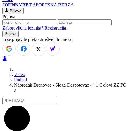
JOHNNYBET
SPORTSKA BERZA
Prijava
Prijava
Zaboravljena lozinka?
Registracija
ili se prijavite preko društvenih mreža:
Video
Fudbal
Napredak Drenovac - Sloga Despotovac 4 : 1 Golovi ZZ PO
2