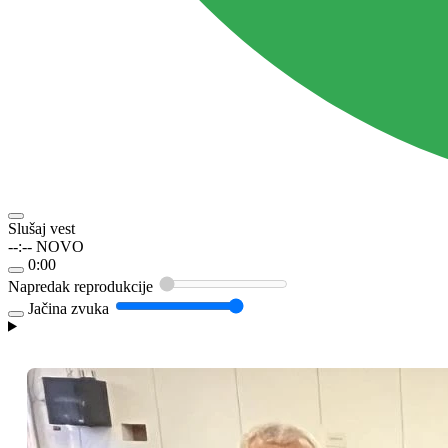
Slušaj vest
--:--
NOVO
0:00
Napredak reprodukcije
Jačina zvuka