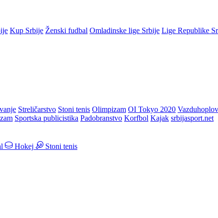
ije
Kup Srbije
Ženski fudbal
Omladinske lige Srbije
Lige Republike S
vanje
Streličarstvo
Stoni tenis
Olimpizam
OI Tokyo 2020
Vazduhoplov
izam
Sportska publicistika
Padobranstvo
Korfbol
Kajak
srbijasport.net
l
Hokej
Stoni tenis