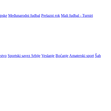
rpske
Međunarodni fudbal
Prelazni rok
Mali fudbal - Turniri
stvo
Sportski savez Srbije
Veslanje
Boćanje
Amaterski sport
Šah