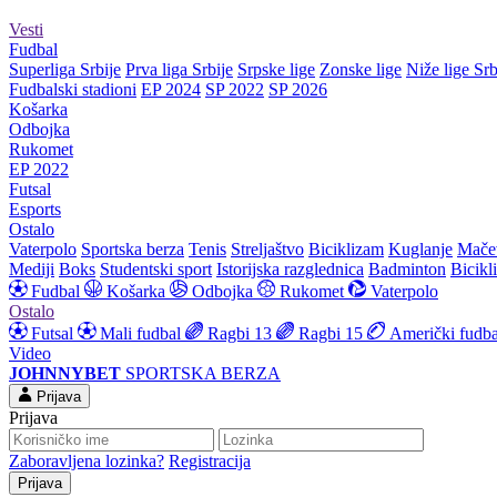
Vesti
Fudbal
Superliga Srbije
Prva liga Srbije
Srpske lige
Zonske lige
Niže lige Srb
Fudbalski stadioni
EP 2024
SP 2022
SP 2026
Košarka
Odbojka
Rukomet
EP 2022
Futsal
Esports
Ostalo
Vaterpolo
Sportska berza
Tenis
Streljaštvo
Biciklizam
Kuglanje
Mače
Mediji
Boks
Studentski sport
Istorijska razglednica
Badminton
Bicikl
Fudbal
Košarka
Odbojka
Rukomet
Vaterpolo
Ostalo
Futsal
Mali fudbal
Ragbi 13
Ragbi 15
Američki fudba
Video
JOHNNYBET
SPORTSKA BERZA
Prijava
Prijava
Zaboravljena lozinka?
Registracija