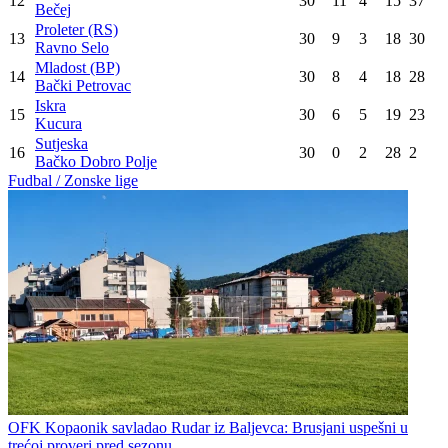
12
30
11
4
15
37
Bečej
Proleter (RS)
13
30
9
3
18
30
Ravno Selo
Mladost (BP)
14
30
8
4
18
28
Bački Petrovac
Iskra
15
30
6
5
19
23
Kucura
Sutjeska
16
30
0
2
28
2
Bačko Dobro Polje
Fudbal / Zonske lige
OFK Kopaonik savladao Rudar iz Baljevca: Brusjani uspešni u
trećoj proveri pred sezonu