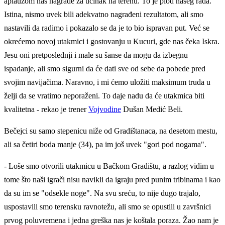
aplauzom nas nagrade za učinak na terenu. To je plod našeg rada.
Istina, nismo uvek bili adekvatno nagrađeni rezultatom, ali smo
nastavili da radimo i pokazalo se da je to bio ispravan put. Već se
okrećemo novoj utakmici i gostovanju u Kucuri, gde nas čeka Iskra.
Jesu oni pretposlednji i male su šanse da mogu da izbegnu
ispadanje, ali smo sigurni da će dati sve od sebe da pobede pred
svojim navijačima. Naravno, i mi ćemo uložiti maksimum truda u
želji da se vratimo neporaženi. To daje nadu da će utakmica biti
kvalitetna - rekao je trener
Vojvodine
Dušan Medić Beli.
Bečejci su samo stepenicu niže od Gradištanaca, na desetom mestu,
ali sa četiri boda manje (34), pa im još uvek "gori pod nogama".
- Loše smo otvorili utakmicu u Bačkom Gradištu, a razlog vidim u
tome što naši igrači nisu navikli da igraju pred punim tribinama i kao
da su im se "odsekle noge". Na svu sreću, to nije dugo trajalo,
uspostavili smo terensku ravnotežu, ali smo se opustili u završnici
prvog poluvremena i jedna greška nas je koštala poraza. Žao nam je