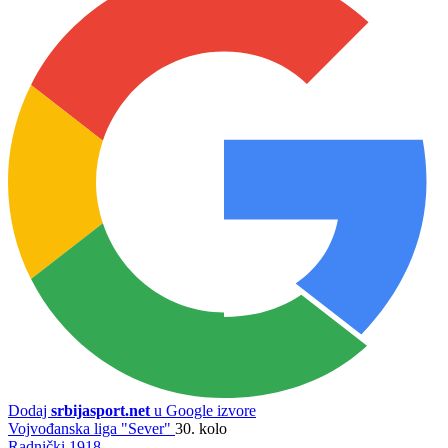
Dodaj
srbijasport.net
u Google izvore
Vojvođanska liga "Sever"
30. kolo
Radnički 1918