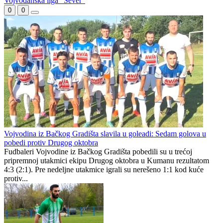
Vojvođanska liga "Sever"
0
0
Vojvodina iz Bačkog Gradišta slavila u goleadi: Sedam golova u
pobedi protiv Drugog oktobra
Fudbaleri Vojvodine iz Bačkog Gradišta pobedili su u trećoj
pripremnoj utakmici ekipu Drugog oktobra u Kumanu rezultatom
4:3 (2:1). Pre nedeljne utakmice igrali su nerešeno 1:1 kod kuće
protiv...