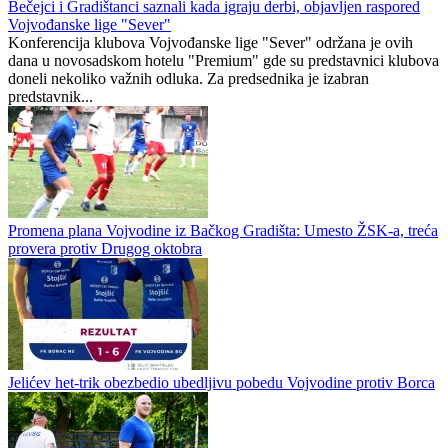
Bečejci i Gradištanci saznali kada igraju derbi, objavljen raspored
Vojvođanske lige "Sever"
Konferencija klubova Vojvođanske lige "Sever" održana je ovih
dana u novosadskom hotelu "Premium" gde su predstavnici klubova
doneli nekoliko važnih odluka. Za predsednika je izabran
predstavnik...
Promena plana Vojvodine iz Bačkog Gradišta: Umesto ŽSK-a, treća
provera protiv Drugog oktobra
Jelićev het-trik obezbedio ubedljivu pobedu Vojvodine protiv Borca