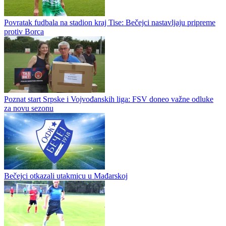
Povratak fudbala na stadion kraj Tise: Bečejci nastavljaju pripreme
protiv Borca
Poznat start Srpske i Vojvođanskih liga: FSV doneo važne odluke
za novu sezonu
Bečejci otkazali utakmicu u Mađarskoj