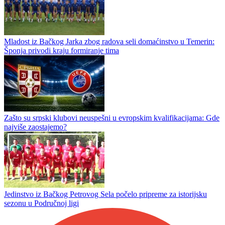
Mladost iz Bačkog Jarka zbog radova seli domaćinstvo u Temerin:
Šponja privodi kraju formiranje tima
Zašto su srpski klubovi neuspešni u evropskim kvalifikacijama: Gde
najviše zaostajemo?
Jedinstvo iz Bačkog Petrovog Sela počelo pripreme za istorijsku
sezonu u Područnoj ligi