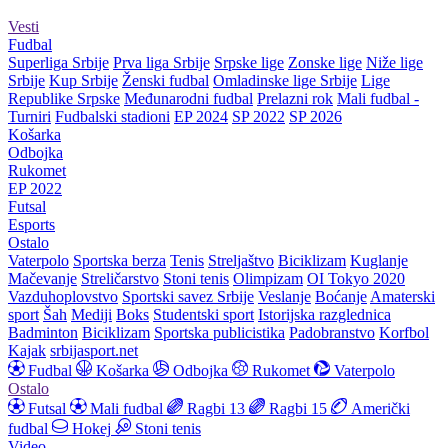
Vesti
Fudbal
Superliga Srbije
Prva liga Srbije
Srpske lige
Zonske lige
Niže lige
Srbije
Kup Srbije
Ženski fudbal
Omladinske lige Srbije
Lige
Republike Srpske
Međunarodni fudbal
Prelazni rok
Mali fudbal -
Turniri
Fudbalski stadioni
EP 2024
SP 2022
SP 2026
Košarka
Odbojka
Rukomet
EP 2022
Futsal
Esports
Ostalo
Vaterpolo
Sportska berza
Tenis
Streljaštvo
Biciklizam
Kuglanje
Mačevanje
Streličarstvo
Stoni tenis
Olimpizam
OI Tokyo 2020
Vazduhoplovstvo
Sportski savez Srbije
Veslanje
Boćanje
Amaterski
sport
Šah
Mediji
Boks
Studentski sport
Istorijska razglednica
Badminton
Biciklizam
Sportska publicistika
Padobranstvo
Korfbol
Kajak
srbijasport.net
Fudbal
Košarka
Odbojka
Rukomet
Vaterpolo
Ostalo
Futsal
Mali fudbal
Ragbi 13
Ragbi 15
Američki
fudbal
Hokej
Stoni tenis
Video