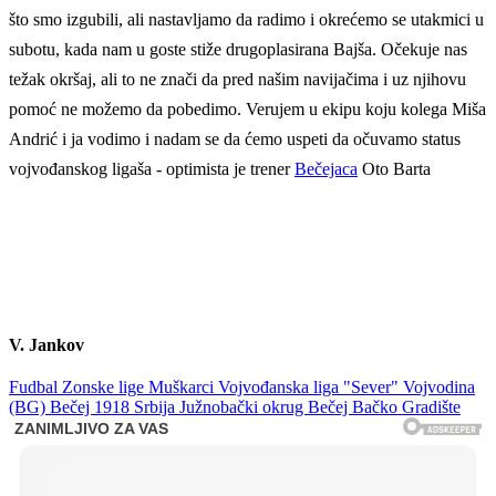
što smo izgubili, ali nastavljamo da radimo i okrećemo se utakmici u
subotu, kada nam u goste stiže drugoplasirana Bajša. Očekuje nas
težak okršaj, ali to ne znači da pred našim navijačima i uz njihovu
pomoć ne možemo da pobedimo. Verujem u ekipu koju kolega Miša
Andrić i ja vodimo i nadam se da ćemo uspeti da očuvamo status
vojvođanskog ligaša - optimista je trener
Bečejaca
Oto Barta
V. Jankov
Fudbal
Zonske lige
Muškarci
Vojvođanska liga "Sever"
Vojvodina
(BG)
Bečej 1918
Srbija
Južnobački okrug
Bečej
Bačko Gradište