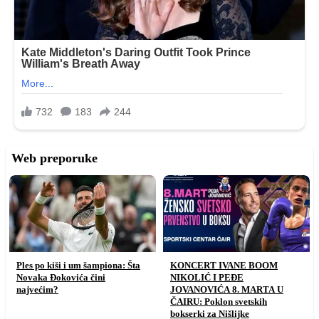
Web preporuke
Ples po kiši i um šampiona: Šta
KONCERT IVANE BOOM
Novaka Đokovića čini
NIKOLIĆ I PEĐE
najvećim?
JOVANOVIĆA 8. MARTA U
ČAIRU: Poklon svetskih
bokserki za Nišlijke