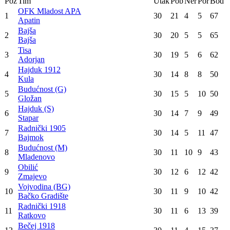
Poz
Tim
Utak
Pob
Ner
Por
Bod
OFK Mladost APA
1
30
21
4
5
67
Apatin
Bajša
2
30
20
5
5
65
Bajša
Tisa
3
30
19
5
6
62
Adorjan
Hajduk 1912
4
30
14
8
8
50
Kula
Budućnost (G)
5
30
15
5
10
50
Gložan
Hajduk (S)
6
30
14
7
9
49
Stapar
Radnički 1905
7
30
14
5
11
47
Bajmok
Budućnost (M)
8
30
11
10
9
43
Mladenovo
Obilić
9
30
12
6
12
42
Zmajevo
Vojvodina (BG)
10
30
11
9
10
42
Bačko Gradište
Radnički 1918
11
30
11
6
13
39
Ratkovo
Bečej 1918