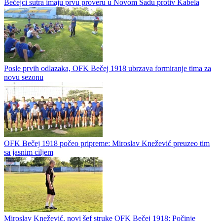
Bečejci sutra imaju prvu proveru u Novom Sadu protiv Kabela
Posle prvih odlazaka, OFK Bečej 1918 ubrzava formiranje tima za
novu sezonu
OFK Bečej 1918 počeo pripreme: Miroslav Knežević preuzeo tim
sa jasnim ciljem
Miroslav Knežević, novi šef struke OFK Bečej 1918: Počinje