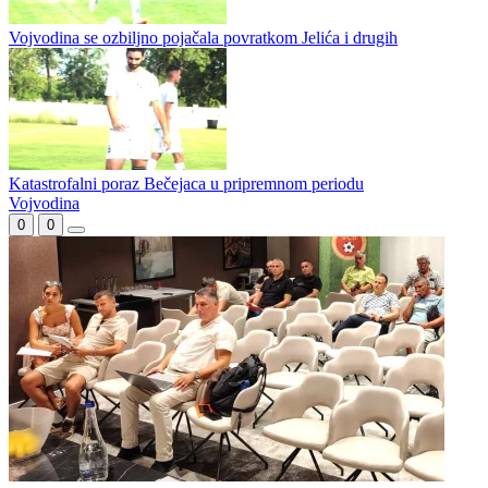
Vojvodina se ozbiljno pojačala povratkom Jelića i drugih
Katastrofalni poraz Bečejaca u pripremnom periodu
Vojvodina
0
0