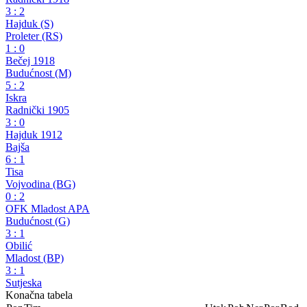
3
:
2
Hajduk (S)
Proleter (RS)
1
:
0
Bečej 1918
Budućnost (M)
5
:
2
Iskra
Radnički 1905
3
:
0
Hajduk 1912
Bajša
6
:
1
Tisa
Vojvodina (BG)
0
:
2
OFK Mladost APA
Budućnost (G)
3
:
1
Obilić
Mladost (BP)
3
:
1
Sutjeska
Konačna tabela