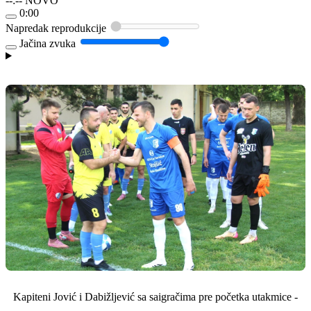
--:--
NOVO
0:00
Napredak reprodukcije
Jačina zvuka
Kapiteni Jović i Dabižljević sa saigračima pre početka utakmice -