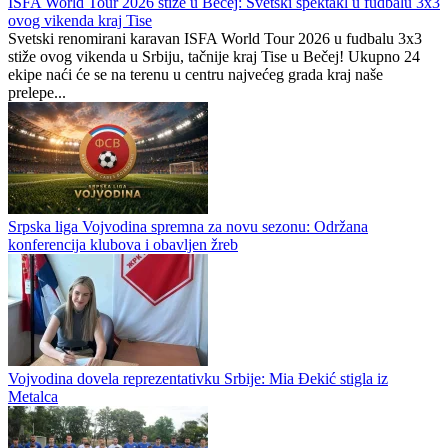
ISFA World Tour 2026 stiže u Bečej: Svetski spektakl u fudbalu 3x3
ovog vikenda kraj Tise
Svetski renomirani karavan ISFA World Tour 2026 u fudbalu 3x3
stiže ovog vikenda u Srbiju, tačnije kraj Tise u Bečej! Ukupno 24
ekipe naći će se na terenu u centru najvećeg grada kraj naše
prelepe...
Srpska liga Vojvodina spremna za novu sezonu: Održana
konferencija klubova i obavljen žreb
Vojvodina dovela reprezentativku Srbije: Mia Đekić stigla iz
Metalca