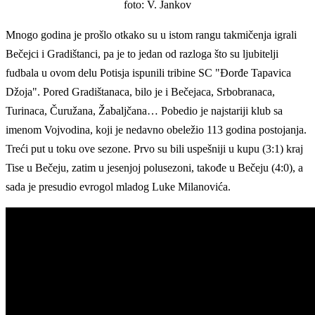
foto: V. Jankov
Mnogo godina je prošlo otkako su u istom rangu takmičenja igrali
Bečejci i Gradištanci, pa je to jedan od razloga što su ljubitelji
fudbala u ovom delu Potisja ispunili tribine SC "Đorđe Tapavica
Džoja". Pored Gradištanaca, bilo je i Bečejaca, Srbobranaca,
Turinaca, Čuružana, Žabaljčana… Pobedio je najstariji klub sa
imenom Vojvodina, koji je nedavno obeležio 113 godina postojanja.
Treći put u toku ove sezone. Prvo su bili uspešniji u kupu (3:1) kraj
Tise u Bečeju, zatim u jesenjoj polusezoni, takođe u Bečeju (4:0), a
sada je presudio evrogol mladog Luke Milanovića.