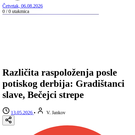
Četvrtak, 06.08.2026
0 / 0
utakmica
Različita raspoloženja posle
potiskog derbija: Gradištanci
slave, Bečejci strepe
13.05.2026
•
V. Jankov