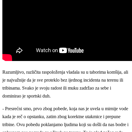
Razumljivo, različita raspoloženja vladala su u taborima komšija, ali
je najvažnije da je sve proteklo bez ijednog incidenta na terenu ili
tribinama. Svako je svoju radost ili muku zadržao za sebe i
dominirao je sportski duh.
- Presrećni smo, prvo zbog pobede, koja nas je uvela u mirnije vode
kada je reč o opstanku, zatim zbog korektne utakmice i prepune
tribine. Ovu pobedu poklanjamo ljudima koji su došli da nas bodre i