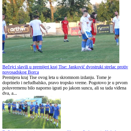
Bečejci slavili u premijeri kraj Tise: Janković dvostruki strelac protiv
novosadskog Borca
Premijera kraj Tise ovog leta u skromnom izdanju. Tome je
doprinelo i nefudbalsko, pravo tropsko vreme. Pogotovo je u prvom
poluvremenu bilo naporno igrati po jakom suncu, ali su tada viđena
dva, a...