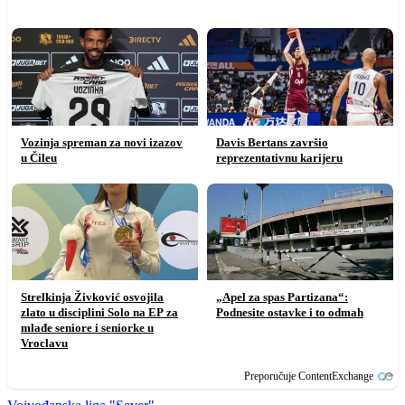
Vozinja spreman za novi izazov
Davis Bertans završio
u Čileu
reprezentativnu karijeru
Strelkinja Živković osvojila
„Apel za spas Partizana“:
zlato u disciplini Solo na EP za
Podnesite ostavke i to odmah
mlađe seniore i seniorke u
Vroclavu
Preporučuje ContentExchange