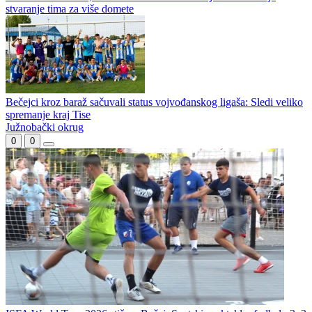
stvaranje tima za više domete
Bečejci kroz baraž sačuvali status vojvođanskog ligaša: Sledi veliko
spremanje kraj Tise
Južnobački okrug
0
0