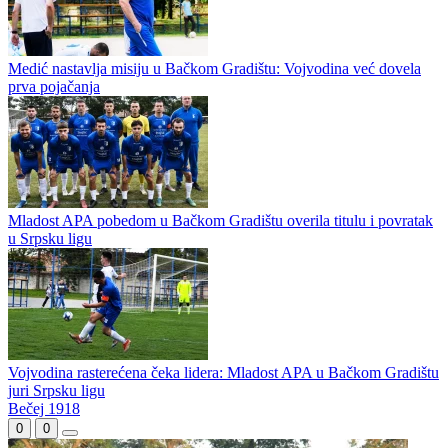
Medić nastavlja misiju u Bačkom Gradištu: Vojvodina već dovela
prva pojačanja
Mladost APA pobedom u Bačkom Gradištu overila titulu i povratak
u Srpsku ligu
Vojvodina rasterećena čeka lidera: Mladost APA u Bačkom Gradištu
juri Srpsku ligu
Bečej 1918
0
0