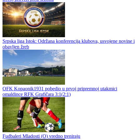
Srpska liga Istok: Održana konferencija klubova, usvojene novine i
obavljen žreb
OFK Kopaonik1931 pobedio u prvoj pripremnoj utakmici
omaldince RFK Grafičara 3:1(2:1)
Fudbaleri Mladosti (O) vredno treniraju