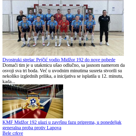
Dvostruki strelac Pejčić vodio Midžor 192 do nove pobede
Domaći tim je u utakmicu ušao odlučno, sa jasnom namerom da
osvoji sva tri boda. Već u uvodnim minutima susreta stvorili su
nekoliko izglednih prilika, a inicijativa se isplatila u 12. minutu,
kada...
KMF Midžor 192 ulazi u završnu fazu priprema, u ponedeljak
generalna proba protiv Lapova
Bele crkve