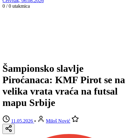
Četvrtak, 06.08.2026
0 / 0
utakmica
Šampionsko slavlje
Piroćanaca: KMF Pirot se na
velika vrata vraća na futsal
mapu Srbije
11.05.2026
•
Miloš Nović