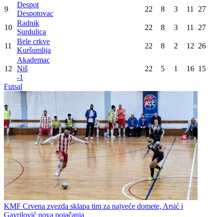
Despot
9
22
8
3
11
27
Despotovac
Radnik
10
22
8
3
11
27
Surdulica
Bele crkve
11
22
8
2
12
26
Kuršumlija
Akademac
12
Niš
22
5
1
16
15
-1
Futsal
KMF Crvena zvezda sklapa tim za najveće domete, Arsić i
Gavrilović nova pojačanja