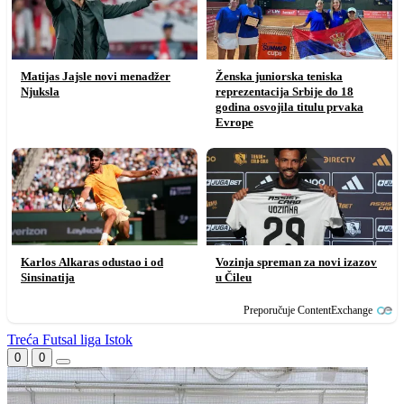
Matijas Jajsle novi menadžer
Ženska juniorska teniska
Njuksla
reprezentacija Srbije do 18
godina osvojila titulu prvaka
Evrope
Karlos Alkaras odustao i od
Vozinja spreman za novi izazov
Sinsinatija
u Čileu
Preporučuje ContentExchange
Treća Futsal liga Istok
0
0