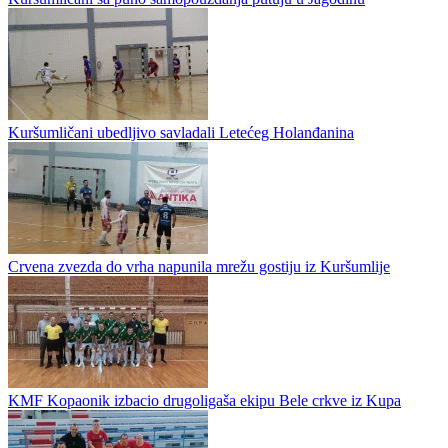
Kuršumličani ubedljivo savladali Letećeg Holanđanina
Crvena zvezda do vrha napunila mrežu gostiju iz Kuršumlije
KMF Kopaonik izbacio drugoligaša ekipu Bele crkve iz Kupa