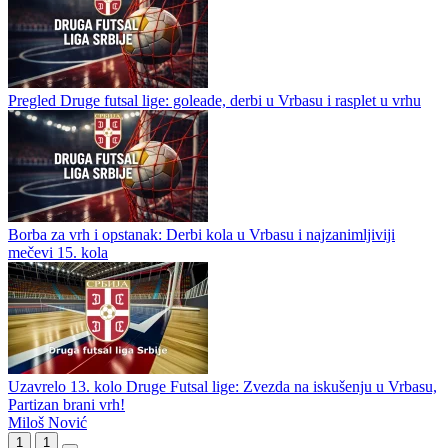
Pregled Druge futsal lige: goleade, derbi u Vrbasu i rasplet u vrhu
Borba za vrh i opstanak: Derbi kola u Vrbasu i najzanimljiviji
mečevi 15. kola
Uzavrelo 13. kolo Druge Futsal lige: Zvezda na iskušenju u Vrbasu,
Partizan brani vrh!
Miloš Nović
1
1