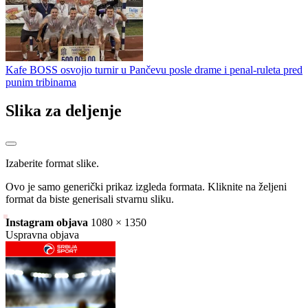
Kafe BOSS osvojio turnir u Pančevu posle drame i penal-ruleta pred
punim tribinama
Slika za deljenje
Izaberite format slike.
Ovo je samo generički prikaz izgleda formata. Kliknite na željeni
format da biste generisali stvarnu sliku.
Instagram objava
1080 × 1350
Uspravna objava