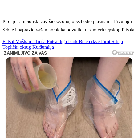
Pirot je šampionski završio sezonu, obezbedio plasman u Prvu ligu
Srbije i napravio važan korak ka povratku u sam vrh srpskog futsala.
Futsal
Muškarci
Treća Futsal liga Istok
Bele crkve
Pirot
Srbija
Toplički okrug
Kuršumlija