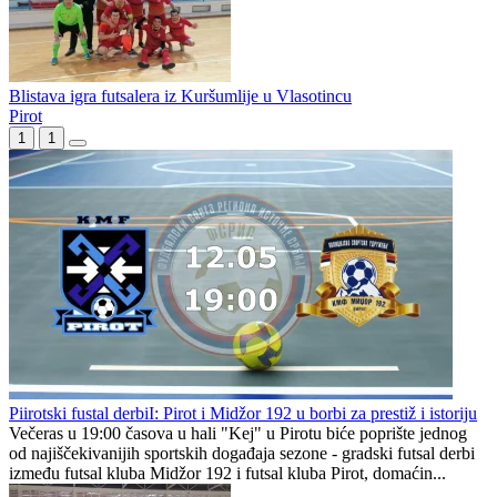
Blistava igra futsalera iz Kuršumlije u Vlasotincu
Pirot
1
1
Piirotski fustal derbiI: Pirot i Midžor 192 u borbi za prestiž i istoriju
Večeras u 19:00 časova u hali "Kej" u Pirotu biće poprište jednog
od najiščekivanijih sportskih događaja sezone - gradski futsal derbi
između futsal kluba Midžor 192 i futsal kluba Pirot, domaćin...