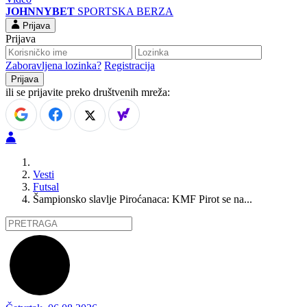
JOHNNYBET
SPORTSKA BERZA
Prijava
Prijava
Zaboravljena lozinka?
Registracija
ili se prijavite preko društvenih mreža:
Vesti
Futsal
Šampionsko slavlje Piroćanaca: KMF Pirot se na...