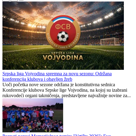
Srpska liga Vojvodina spremna za novu sezonu: Održana
konferencija klubova i obavljen žreb
Uoči početka nove sezone održana je konstitutivna sednica
Konferencije klubova Srpske lige Vojvodina, na kojoj su izabrani
rukovodeći organi takmičenja, predstavljene najvažnije novine za...