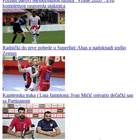
Poznati parovi Memorijalnog turnira "Vrtište 2026": Evo
kompletnog rasporeda utakmica
Radnički do prve pobede u Superligi: Abas u nadoknadi srušio
Zemun
Kapitenska traka i Liga šampiona: Ivan Mićić ostvario dečački san
sa Partizanom