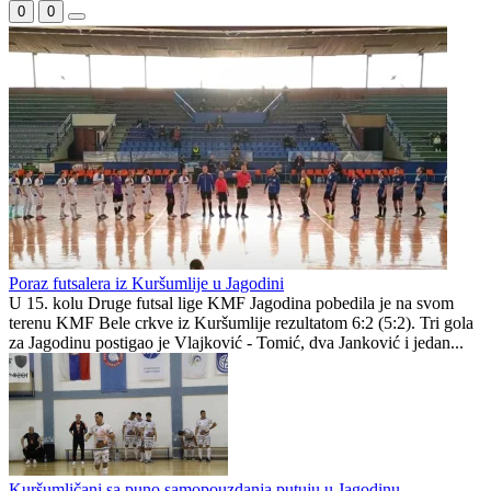
0
0
Poraz futsalera iz Kuršumlije u Jagodini
U 15. kolu Druge futsal lige KMF Jagodina pobedila je na svom
terenu KMF Bele crkve iz Kuršumlije rezultatom 6:2 (5:2). Tri gola
za Jagodinu postigao je Vlajković - Tomić, dva Janković i jedan...
Kuršumličani sa puno samopouzdanja putuju u Jagodinu