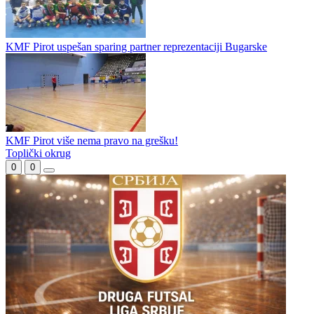
KMF Pirot uspešan sparing partner reprezentaciji Bugarske
KMF Pirot više nema pravo na grešku!
Toplički okrug
0
0