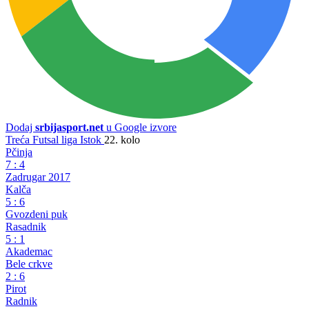
Dodaj
srbijasport.net
u Google izvore
Treća Futsal liga Istok
22. kolo
Pčinja
7
:
4
Zadrugar 2017
Kalča
5
:
6
Gvozdeni puk
Rasadnik
5
:
1
Akademac
Bele crkve
2
:
6
Pirot
Radnik