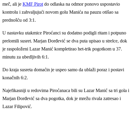
meč, ali je
KMF Pirot
do odlaska na odmor ponovo uspostavio
kontrolu i zahvaljujući novom golu Manića na pauzu otišao sa
prednošću od 3:1.
U nastavku utakmice Piroćanci su dodatno podigli ritam i potpuno
prelomili susret. Marjan Đorđević se dva puta upisao u strelce, dok
je raspoloženi Lazar Manić kompletirao het-trik pogotkom u 37.
minutu za ubedljivih 6:1.
Do kraja susreta domaćin je uspeo samo da ublaži poraz i postavi
konačnih 6:2.
Najefikasniji u redovima Piroćanaca bili su Lazar Manić sa tri gola i
Marjan Đorđević sa dva pogotka, dok je mrežu rivala zatresao i
Lazar Filipović.