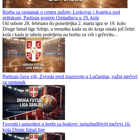
Borba za opstanak u centru pažnje: Leskovac i Ivanjica pod
pritiskom, Partizan gostuje Omladincu u 19. kolu
Od subote 28. februara do ponedeljka 2. marta igra se 19. kolo
Druge futsal lige Srbije, u trenutku kada su do kraja ostala još četiri
kola i kada je tabela podeljena na borbu za vrh i grčevitu...
Partizan čuva vrh, Zvezda pred izazovom u Lučanima, važni mečevi
za opstanak
Favoriti i autsajderi u borbi za bodove: najuzbudljiviji mečevi 16.
kola Druge futsal lige