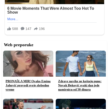
Web preporuke
PRONAŠLA MIR! Ovako Emina
Zdrave navike ne koštaju puno:
Jahović provodi svoje slobodno
Novak Đoković svaki dan jede
vreme
namirnicu od 50 dinara