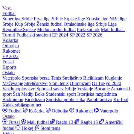
Vesti
Fudbal
Superliga Srbije
Prva liga Srbije
Srpske lige
Zonske lige
Niže lige
Srbije
Kup Srbije
Ženski fudbal
Omladinske lige Srbije
Lige
Republike Srpske
Međunarodni fudbal
Prelazni rok
Mali fudbal -
Turniri
Fudbalski stadioni
EP 2024
SP 2022
SP 2026
Košarka
Odbojka
Rukomet
EP 2022
Futsal
Esports
Ostalo
Vaterpolo
Sportska berza
Tenis
Streljaštvo
Biciklizam
Kuglanje
Mačevanje
Streličarstvo
Stoni tenis
Olimpizam
OI Tokyo 2020
Vazduhoplovstvo
Sportski savez Srbije
Veslanje
Boćanje
Amaterski
sport
Šah
Mediji
Boks
Studentski sport
Istorijska razglednica
Badminton
Biciklizam
Sportska publicistika
Padobranstvo
Korfbol
Kajak
srbijasport.net
Fudbal
Košarka
Odbojka
Rukomet
Vaterpolo
Ostalo
Futsal
Mali fudbal
Ragbi 13
Ragbi 15
Američki
fudbal
Hokej
Stoni tenis
Video