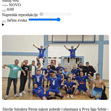
Slušaj vest
--:--
NOVO
0:00
Napredak reprodukcije
Jačina zvuka
Slavlje futsalera Pirota nakon pobede i plasmana u Prvu ligu Srbije -