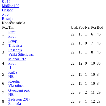
8
:
12
Midžor 192
Despot
5
:
0
Rosulja
Konačna tabela
Poz
Tim
Utak
Pob
Ner
Por
Bod
Pirot
1
22
15
1
6
46
Pirot
Pčinja
2
22
15
0
7
45
Trgovište
Rasadnik
3
22
13
1
8
40
Veliki Šiljegovac
Midžor 192
4
Pirot
22
12
0
10
35
-1
Kalča
5
22
11
1
10
34
Niš
Rosulja
6
22
11
1
10
34
Vlasotince
Gvozdeni puk
7
22
9
2
11
29
Niš
Zadrugar 2017
8
22
9
1
12
28
Žitorađa