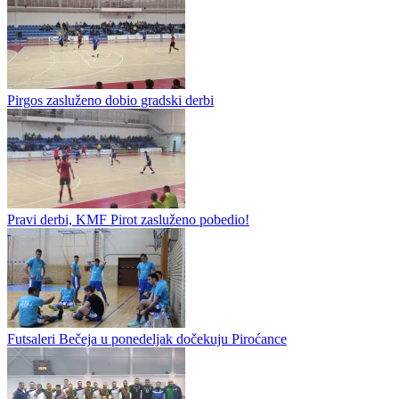
Pirgos zasluženo dobio gradski derbi
Pravi derbi, KMF Pirot zasluženo pobedio!
Futsaleri Bečeja u ponedeljak dočekuju Piroćance