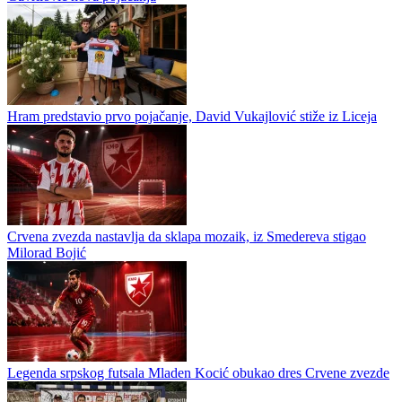
Hram predstavio prvo pojačanje, David Vukajlović stiže iz Liceja
Crvena zvezda nastavlja da sklapa mozaik, iz Smedereva stigao
Milorad Bojić
Legenda srpskog futsala Mladen Kocić obukao dres Crvene zvezde