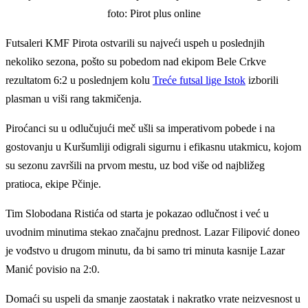
foto: Pirot plus online
Futsaleri KMF Pirota ostvarili su najveći uspeh u poslednjih
nekoliko sezona, pošto su pobedom nad ekipom Bele Crkve
rezultatom 6:2 u poslednjem kolu
Treće futsal lige Istok
izborili
plasman u viši rang takmičenja.
Piroćanci su u odlučujući meč ušli sa imperativom pobede i na
gostovanju u Kuršumliji odigrali sigurnu i efikasnu utakmicu, kojom
su sezonu završili na prvom mestu, uz bod više od najbližeg
pratioca, ekipe Pčinje.
Tim Slobodana Ristića od starta je pokazao odlučnost i već u
uvodnim minutima stekao značajnu prednost. Lazar Filipović doneo
je vođstvo u drugom minutu, da bi samo tri minuta kasnije Lazar
Manić povisio na 2:0.
Domaći su uspeli da smanje zaostatak i nakratko vrate neizvesnost u