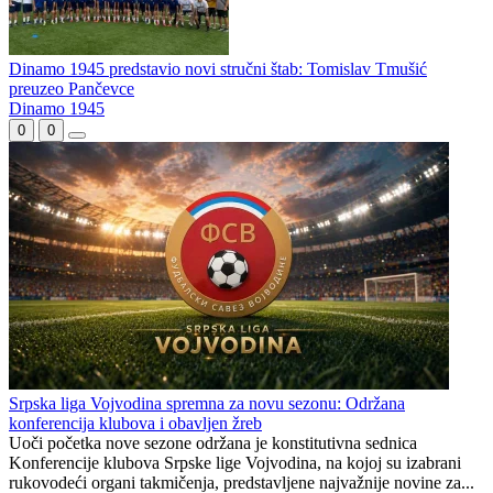
Dinamo 1945 predstavio novi stručni štab: Tomislav Tmušić
preuzeo Pančevce
Dinamo 1945
0
0
Srpska liga Vojvodina spremna za novu sezonu: Održana
konferencija klubova i obavljen žreb
Uoči početka nove sezone održana je konstitutivna sednica
Konferencije klubova Srpske lige Vojvodina, na kojoj su izabrani
rukovodeći organi takmičenja, predstavljene najvažnije novine za...