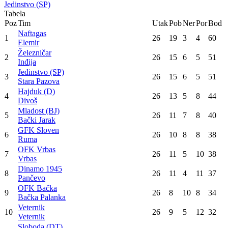
Jedinstvo (SP)
Tabela
Poz
Tim
Utak
Pob
Ner
Por
Bod
Naftagas
1
26
19
3
4
60
Elemir
Železničar
2
26
15
6
5
51
Inđija
Jedinstvo (SP)
3
26
15
6
5
51
Stara Pazova
Hajduk (D)
4
26
13
5
8
44
Divoš
Mladost (BJ)
5
26
11
7
8
40
Bački Jarak
GFK Sloven
6
26
10
8
8
38
Ruma
OFK Vrbas
7
26
11
5
10
38
Vrbas
Dinamo 1945
8
26
11
4
11
37
Pančevo
OFK Bačka
9
26
8
10
8
34
Bačka Palanka
Veternik
10
26
9
5
12
32
Veternik
Sloboda (DT)