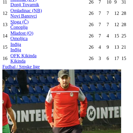
11
26
7
10
9
31
Donji Tovarnik
Omladinac (NB)
12
26
7
7
12
28
Novi Banovci
Sloga (Č)
13
26
7
7
12
28
Čonoplja
Mladost (O)
14
26
7
4
15
25
Omoljica
Inđija
15
26
4
9
13
21
Inđija
OFK Kikinda
16
26
3
6
17
15
Kikinda
Fudbal / Srpske lige