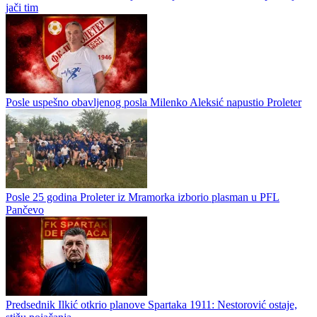
jači tim
Posle uspešno obavljenog posla Milenko Aleksić napustio Proleter
Posle 25 godina Proleter iz Mramorka izborio plasman u PFL
Pančevo
Predsednik Ilkić otkrio planove Spartaka 1911: Nestorović ostaje,