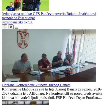
Jednoglasna odluka: GFS Pančevo poverio Bojanu Jevtiću novi
mandat na čelu sudija!
Južnobanatski okrug
0
0
Održane Konferencije klubova Južnog Banata
Konferencije klubova za sve tri lige Južnog Banata za sezonu 2026-
2027 održana je u Alibunaru. Na konferenciji su pored predstavnika
klubova bili vodeći ljudi predsednik FSP Pančeva Dejan Potočan,...