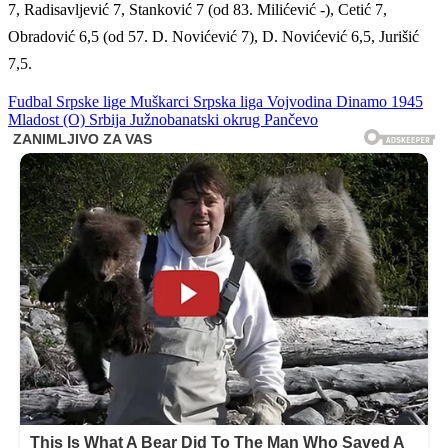
7, Radisavljević 7, Stanković 7 (od 83. Milićević -), Cetić 7,
Obradović 6,5 (od 57. D. Novićević 7), D. Novićević 6,5, Jurišić
7,5.
Fudbal
Srpske lige
Muškarci
Srpska liga Vojvodina
Dinamo 1945
Mladost (O)
Srbija
Južnobanatski okrug
Pančevo