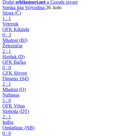
Dodaj
srbijasport.net
u Google izvore
Srpska liga Vojvodina
26. kolo
Sloga (Č)
1
:
1
Veternik
OFK Kikinda
0
:
3
Mladost (BJ)
Železničar
2
:
1
Hajduk (D)
OFK Bačka
0
:
0
GFK Sloven
Dinamo 1945
2
:
1
Mladost (O)
Naftagas
5
:
0
OFK Vrbas
Sloboda (DT)
2
:
1
Inđija
Omladinac (NB)
0
:
0