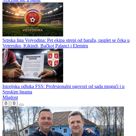
Srpska liga Vojvodina: Pet ekipa strepi od baraža, rasplet se čeka u
Veterniku, Kikindi, Bačkoj Palanci i Elemiru
Istorijska odluka FSS: Profesionalni ugovori od sada mogući i u
Srpskim ligama
Mladost
0
0