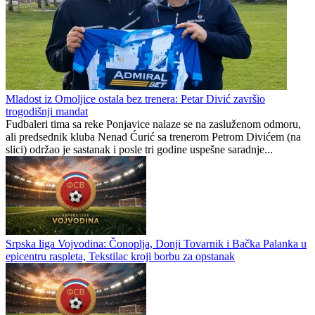
Mladost iz Omoljice ostala bez trenera: Petar Divić završio
trogodišnji mandat
Fudbaleri tima sa reke Ponjavice nalaze se na zasluženom odmoru,
ali predsednik kluba Nenad Ćurić sa trenerom Petrom Divićem (na
slici) održao je sastanak i posle tri godine uspešne saradnje...
Srpska liga Vojvodina: Čonoplja, Donji Tovarnik i Bačka Palanka u
epicentru raspleta, Tekstilac kroji borbu za opstanak