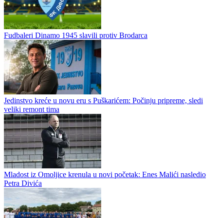
Fudbaleri Dinamo 1945 slavili protiv Brodarca
Jedinstvo kreće u novu eru s Puškarićem: Počinju pripreme, sledi
veliki remont tima
Mladost iz Omoljice krenula u novi početak: Enes Malići nasledio
Petra Divića