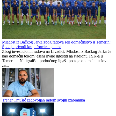
Mladost iz Bačkog Jarka zbog radova seli domaćinstvo u Temerin:
Šponja privodi kraju formiranje tima
Zbog investicionih radova na Livadici, Mladost iz Bačkog Jarka će
kao domaćin tokom jeseni rivale ugostiti na stadionu TSK-a u
Temerinu. Na igralištu područnog ligaša postoje optimalni uslovi
za...
Trener Tmušić zadovoljan radom svojih izabranika