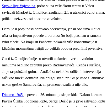
Srpske lige Vojvodina
, pošto su na veštačkom terenu u Vršcu
savladali Mladost iz Omoljice rezultatom 2:1 u utakmici punoj ritma,
prilika i neizvesnosti do same završnice.
Derbi je u potpunosti opravdao očekivanja, jer su oba tima u duel
ušla sa imperativom pobede u borbi za što bolji plasman u samom
vrhu tabele. Na kraju su Pančevci pokazali više koncentracije u
ključnim momentima i stigli do velikih bodova pred finiš prvenstva.
Gosti iz Omoljice bolje su otvorili utakmicu i već u uvodnim
minutima ozbiljno zapretili preko Radisavljevića, Cetića i Jurišića,
ali je raspoloženi golman Andžić sa nekoliko odličnih intervencija
sačuvao mrežu domaćih. Na drugoj strani priliku je imao i Jankulov
nakon greške Samurovića, ali promene rezultata nije bilo.
Dinamo 1945
je poveo u 36. minutu posle prekida. Nakon kornera
Pavela Čižika i odbijene lopte, Sergej Đošić je iz prve zahvatio loptu