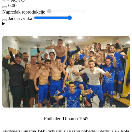
--:--
NOVO
0:00
Napredak reprodukcije
Jačina zvuka
Fudbaleri Dinamo 1945
Fudbaleri Dinama 1945 ostvarili su važnu pobedu u derbiju 26. kola