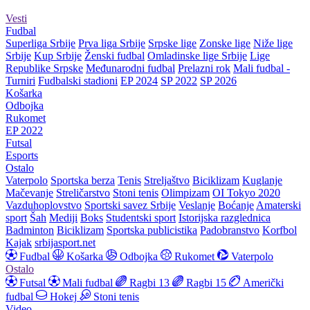
Vesti
Fudbal
Superliga Srbije
Prva liga Srbije
Srpske lige
Zonske lige
Niže lige
Srbije
Kup Srbije
Ženski fudbal
Omladinske lige Srbije
Lige
Republike Srpske
Međunarodni fudbal
Prelazni rok
Mali fudbal -
Turniri
Fudbalski stadioni
EP 2024
SP 2022
SP 2026
Košarka
Odbojka
Rukomet
EP 2022
Futsal
Esports
Ostalo
Vaterpolo
Sportska berza
Tenis
Streljaštvo
Biciklizam
Kuglanje
Mačevanje
Streličarstvo
Stoni tenis
Olimpizam
OI Tokyo 2020
Vazduhoplovstvo
Sportski savez Srbije
Veslanje
Boćanje
Amaterski
sport
Šah
Mediji
Boks
Studentski sport
Istorijska razglednica
Badminton
Biciklizam
Sportska publicistika
Padobranstvo
Korfbol
Kajak
srbijasport.net
Fudbal
Košarka
Odbojka
Rukomet
Vaterpolo
Ostalo
Futsal
Mali fudbal
Ragbi 13
Ragbi 15
Američki
fudbal
Hokej
Stoni tenis
Video