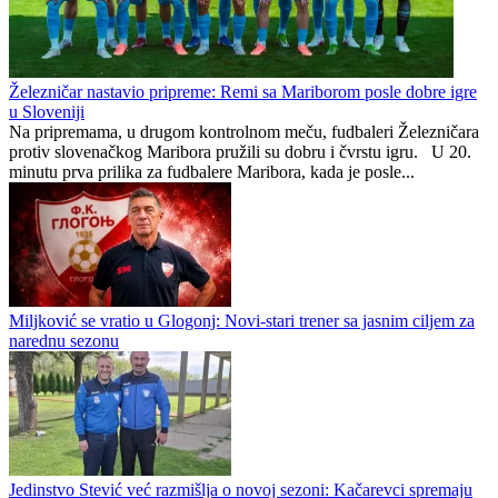
Železničar nastavio pripreme: Remi sa Mariborom posle dobre igre
u Sloveniji
Na pripremama, u drugom kontrolnom meču, fudbaleri Železničara
protiv slovenačkog Maribora pružili su dobru i čvrstu igru. U 20.
minutu prva prilika za fudbalere Maribora, kada je posle...
Miljković se vratio u Glogonj: Novi-stari trener sa jasnim ciljem za
narednu sezonu
Jedinstvo Stević već razmišlja o novoj sezoni: Kačarevci spremaju