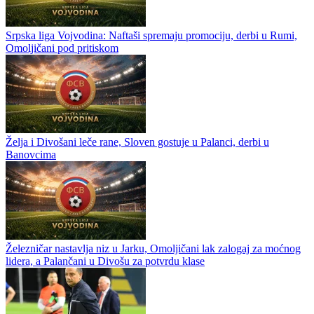
Srpska liga Vojvodina: Naftaši spremaju promociju, derbi u Rumi,
Omoljičani pod pritiskom
Želja i Divošani leče rane, Sloven gostuje u Palanci, derbi u
Banovcima
Železničar nastavlja niz u Jarku, Omoljičani lak zalogaj za moćnog
lidera, a Palančani u Divošu za potvrdu klase