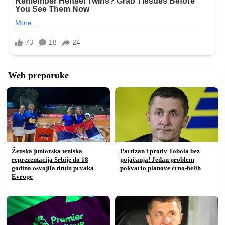
Web preporuke
Ženska juniorska teniska
Partizan i protiv Tobola bez
reprezentacija Srbije do 18
pojačanja! Jedan problem
godina osvojila titulu prvaka
pokvario planove crno-belih
Evrope