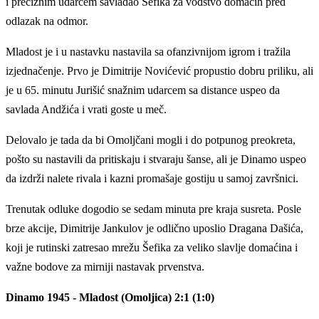
i preciznim udarcem savladao Šefika za vođstvo domaćih pred
odlazak na odmor.
Mladost je i u nastavku nastavila sa ofanzivnijom igrom i tražila
izjednačenje. Prvo je Dimitrije Novićević propustio dobru priliku, ali
je u 65. minutu Jurišić snažnim udarcem sa distance uspeo da
savlada Andžića i vrati goste u meč.
Delovalo je tada da bi Omoljčani mogli i do potpunog preokreta,
pošto su nastavili da pritiskaju i stvaraju šanse, ali je Dinamo uspeo
da izdrži nalete rivala i kazni promašaje gostiju u samoj završnici.
Trenutak odluke dogodio se sedam minuta pre kraja susreta. Posle
brze akcije, Dimitrije Jankulov je odlično uposlio Dragana Dašića,
koji je rutinski zatresao mrežu Šefika za veliko slavlje domaćina i
važne bodove za mirniji nastavak prvenstva.
Dinamo 1945 - Mladost (Omoljica) 2:1 (1:0)