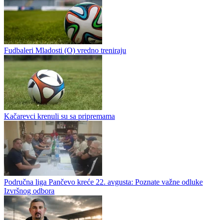
Fudbaleri Mladosti (O) vredno treniraju
Kačarevci krenuli su sa pripremama
Područna liga Pančevo kreće 22. avgusta: Poznate važne odluke
Izvršnog odbora