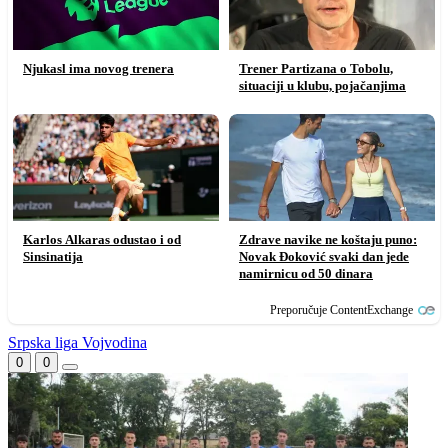
Njukasl ima novog trenera
Trener Partizana o Tobolu,
situaciji u klubu, pojačanjima
Karlos Alkaras odustao i od
Zdrave navike ne koštaju puno:
Sinsinatija
Novak Đoković svaki dan jede
namirnicu od 50 dinara
Preporučuje ContentExchange
Srpska liga Vojvodina
0
0