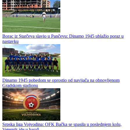
Borac iz Starčeva slavio u Pančevu: Dinamo 1945 ublažio poraz u
nastavku
Dinamo 1945 pobedom se oprostio od navijača na obnovljenom
Gradskom stadionu
Srpska liga Vojvodina: OFK Bačka se spasila u poslednjem kolu,
Veternik ide u baraž