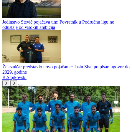
Jedinstvo Stević pojačava tim: Povratnik u Područnu ligu ne
odustaje od visokih ambicija
Železničar predstavio novo pojačanje: Jasin Sbai potpisao ugovor do
2029. godine
B.Stojkovski
0
0