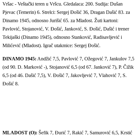
Vršac - Veštački teren u Vršcu. Gledalaca: 200. Sudija: Dušan
Pjevac (Temerin) 6. Strelci: Sergej Đošić 36, Dragan Dašić 83. za
Dinamo 1945, odnosno Jurišić 65. za Mladost. Žuti kartoni:
Pavlović, Stojanović, V. Đošić, Janković, S. Đošić, Dašić i trener
Tekijaški (Dinamo 1945), odnosno Stanković, Radisavljević i
Milićević (Mladost). Igrač utakmice: Sergej Đošić.
DINAMO 1945:
Andžić 7,5, Pavlović 7, Ožegović 7, Jankulov 7,5
(od 90. D. Marković -), Stojanović 6,5 (od 67. Janković 7), P. Čižik
6,5 (od 46. Dašić 7,5), V. Đošić 7, Jakovljević 7, Vlahović 7, S.
Đošić 8.
MLADOST (O):
Šefik 7, Đurić 7, Rakić 7, Samurović 6,5, Krstić