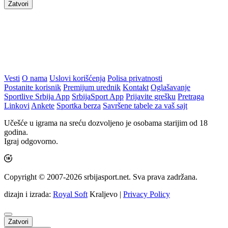
Zatvori
Vesti
O nama
Uslovi korišćenja
Polisa privatnosti
Postanite korisnik
Premijum urednik
Kontakt
Oglašavanje
Sportlive Srbija App
SrbijaSport App
Prijavite grešku
Pretraga
Linkovi
Ankete
Sportka berza
Savršene tabele za vaš sajt
Učešće u igrama na sreću dozvoljeno je osobama starijim od 18
godina.
Igraj odgovorno.
Copyright © 2007-2026 srbijasport.net. Sva prava zadržana.
dizajn i izrada:
Royal Soft
Kraljevo |
Privacy Policy
Zatvori