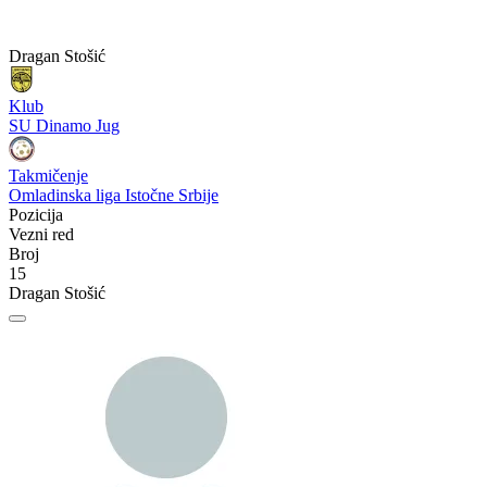
Dragan Stošić
Klub
SU Dinamo Jug
Takmičenje
Omladinska liga Istočne Srbije
Pozicija
Vezni red
Broj
15
Dragan Stošić