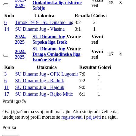
Omladinska liga Istočne
15
3
2026
red
Srbije
Kolo
Utakmica
Rezultat
Golovi
6
Timok 1919 - SU Dinamo Jug
3:2
2
14
SU Dinamo Jug - Vlasina
3:1
1
2024-
SU Dinamo Jug
Vranje
Vezni
2025
Srpska liga Istok
red
SU Dinamo Jug
Vranje
2024-
Vezni
Druga Omladinska liga
17
4
2025
red
Istočne Srbije
Kolo
Utakmica
Rezultat
Golovi
3
SU Dinamo Jug - OFK Lugomir
7:0
1
6
SU Dinamo Jug - Radnik
7:2
1
11
SU Dinamo Jug - Hajduk
9:0
1
17
SU Dinamo Jug - Rajko Mitić
6:1
1
Profil igrača
Ovaj igrač nema svoj profil na sajtu. Ako ste igrač i želite da
uređujete svoj profil morate se
registrovati
i
prijaviti
na sajtu.
Poruka