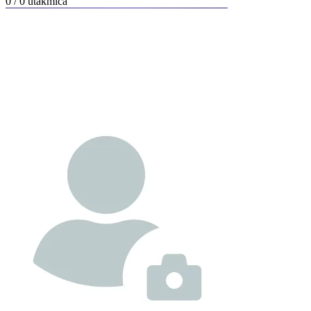
0 / 0
utakmica