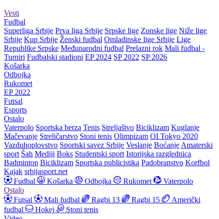
Vesti
Fudbal
Superliga Srbije
Prva liga Srbije
Srpske lige
Zonske lige
Niže lige
Srbije
Kup Srbije
Ženski fudbal
Omladinske lige Srbije
Lige
Republike Srpske
Međunarodni fudbal
Prelazni rok
Mali fudbal -
Turniri
Fudbalski stadioni
EP 2024
SP 2022
SP 2026
Košarka
Odbojka
Rukomet
EP 2022
Futsal
Esports
Ostalo
Vaterpolo
Sportska berza
Tenis
Streljaštvo
Biciklizam
Kuglanje
Mačevanje
Streličarstvo
Stoni tenis
Olimpizam
OI Tokyo 2020
Vazduhoplovstvo
Sportski savez Srbije
Veslanje
Boćanje
Amaterski
sport
Šah
Mediji
Boks
Studentski sport
Istorijska razglednica
Badminton
Biciklizam
Sportska publicistika
Padobranstvo
Korfbol
Kajak
srbijasport.net
Fudbal
Košarka
Odbojka
Rukomet
Vaterpolo
Ostalo
Futsal
Mali fudbal
Ragbi 13
Ragbi 15
Američki
fudbal
Hokej
Stoni tenis
Video