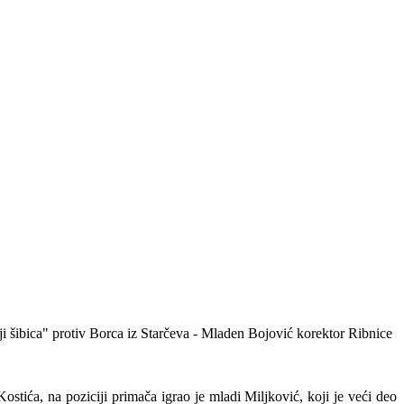
iji šibica" protiv Borca iz Starčeva - Mladen Bojović korektor Ribnice
ostića, na poziciji primača igrao je mladi Miljković, koji je veći deo