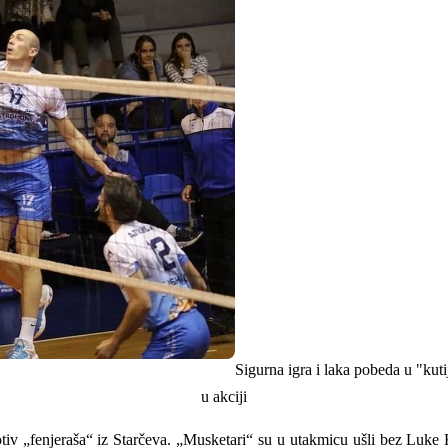
Sigurna igra i laka pobeda u "kut
u akciji
otiv „fenjeraša“ iz Starčeva. „Musketari“ su u utakmicu ušli bez Luke K