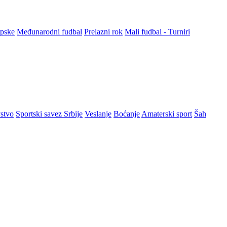
rpske
Međunarodni fudbal
Prelazni rok
Mali fudbal - Turniri
stvo
Sportski savez Srbije
Veslanje
Boćanje
Amaterski sport
Šah