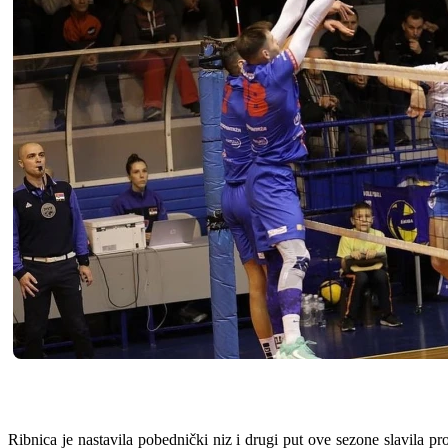
Ribnica je nastavila pobednički niz i drugi put ove sezone slavila pr