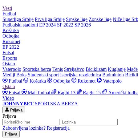
Vesti
Fudbal
Superliga Srbije
Prva liga Srbije
Srpske lige
Zonske lige
Niže lige Srb
Fudbalski stadioni
EP 2024
SP 2022
SP 2026
Košarka
Odbojka
Rukomet
EP 2022
Futsal
Esports
Ostalo
Vaterpolo
Sportska berza
Tenis
Streljaštvo
Biciklizam
Kuglanje
Mače
Mediji
Boks
Studentski sport
Istorijska razglednica
Badminton
Bicikl
Fudbal
Košarka
Odbojka
Rukomet
Vaterpolo
Ostalo
Futsal
Mali fudbal
Ragbi 13
Ragbi 15
Američki fudba
Video
JOHNNYBET
SPORTSKA BERZA
Prijava
Prijava
Zaboravljena lozinka?
Registracija