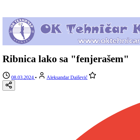
Ribnica lako sa "fenjerašem"
08.03.2024
•
Aleksandar Daišević