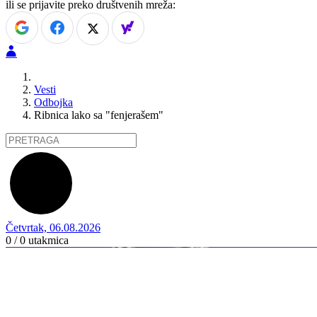
ili se prijavite preko društvenih mreža:
Vesti
Odbojka
Ribnica lako sa "fenjerašem"
Četvrtak, 06.08.2026
0 / 0
utakmica