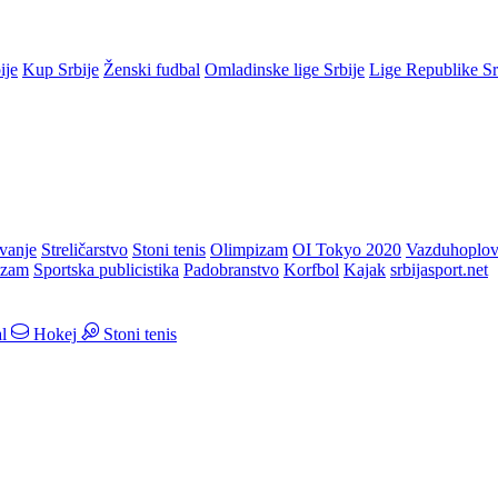
ije
Kup Srbije
Ženski fudbal
Omladinske lige Srbije
Lige Republike S
vanje
Streličarstvo
Stoni tenis
Olimpizam
OI Tokyo 2020
Vazduhoplov
izam
Sportska publicistika
Padobranstvo
Korfbol
Kajak
srbijasport.net
l
Hokej
Stoni tenis