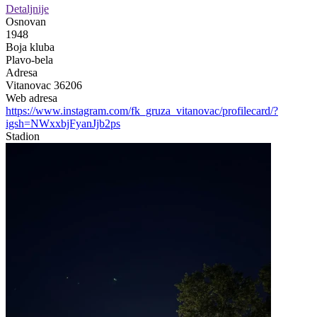
Detaljnije
Osnovan
1948
Boja kluba
Plavo-bela
Adresa
Vitanovac 36206
Web adresa
https://www.instagram.com/fk_gruza_vitanovac/profilecard/?
igsh=NWxxbjFyanJjb2ps
Stadion