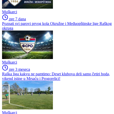
Muškarci
pre 7 dana
Poznati svi parovi prvog kola Okružne i Međuopštinske lige Raškog
okruga
Muškarci
pre 3 meseca
Raška liga kakvu ne pamtimo: Deset klubova deli samo četiri boda,
vikend istine u Mrsaću i Progorelici!
Muškarci