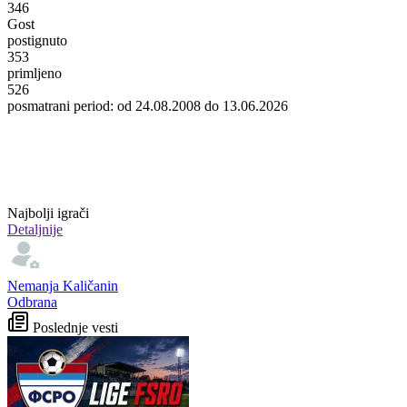
346
Gost
postignuto
353
primljeno
526
posmatrani period: od 24.08.2008 do 13.06.2026
Najbolji igrači
Detaljnije
Nemanja Kaličanin
Odbrana
Poslednje vesti