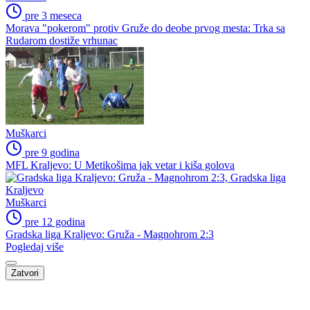
pre 3 meseca
Morava "pokerom" protiv Gruže do deobe prvog mesta: Trka sa
Rudarom dostiže vrhunac
Muškarci
pre 9 godina
MFL Kraljevo: U Metikošima jak vetar i kiša golova
Muškarci
pre 12 godina
Gradska liga Kraljevo: Gruža - Magnohrom 2:3
Pogledaj više
Zatvori