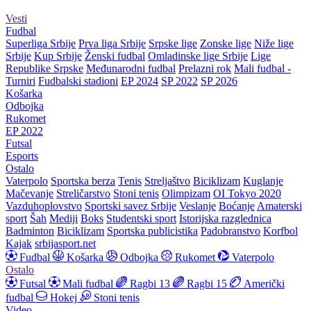
Vesti
Fudbal
Superliga Srbije
Prva liga Srbije
Srpske lige
Zonske lige
Niže lige
Srbije
Kup Srbije
Ženski fudbal
Omladinske lige Srbije
Lige
Republike Srpske
Međunarodni fudbal
Prelazni rok
Mali fudbal -
Turniri
Fudbalski stadioni
EP 2024
SP 2022
SP 2026
Košarka
Odbojka
Rukomet
EP 2022
Futsal
Esports
Ostalo
Vaterpolo
Sportska berza
Tenis
Streljaštvo
Biciklizam
Kuglanje
Mačevanje
Streličarstvo
Stoni tenis
Olimpizam
OI Tokyo 2020
Vazduhoplovstvo
Sportski savez Srbije
Veslanje
Boćanje
Amaterski
sport
Šah
Mediji
Boks
Studentski sport
Istorijska razglednica
Badminton
Biciklizam
Sportska publicistika
Padobranstvo
Korfbol
Kajak
srbijasport.net
Fudbal
Košarka
Odbojka
Rukomet
Vaterpolo
Ostalo
Futsal
Mali fudbal
Ragbi 13
Ragbi 15
Američki
fudbal
Hokej
Stoni tenis
Video