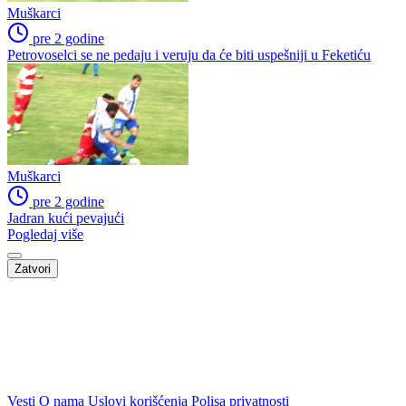
Muškarci
pre 2 godine
Petrovoselci se ne pedaju i veruju da će biti uspešniji u Feketiću
Muškarci
pre 2 godine
Jadran kući pevajući
Pogledaj više
Zatvori
Vesti
O nama
Uslovi korišćenja
Polisa privatnosti