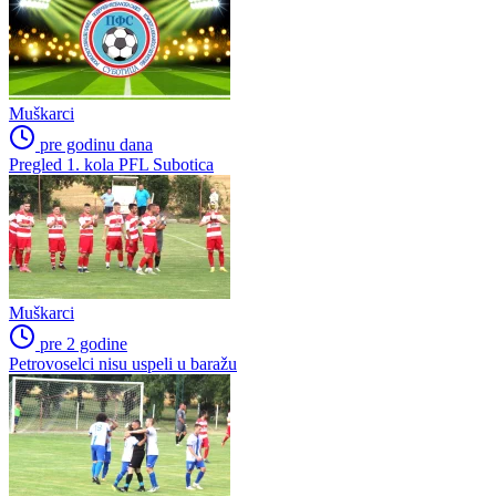
Muškarci
pre godinu dana
Pregled 1. kola PFL Subotica
Muškarci
pre 2 godine
Petrovoselci nisu uspeli u baražu