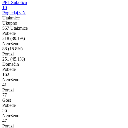
PFL Subotica
10
Pogledaj više
Utakmice
Ukupno
557 Utakmice
Pobede
218
(39.1%)
Nerešeno
88
(15.8%)
Porazi
251
(45.1%)
Domaćin
Pobede
162
Nerešeno
41
Porazi
77
Gost
Pobede
56
Nerešeno
47
Porazi