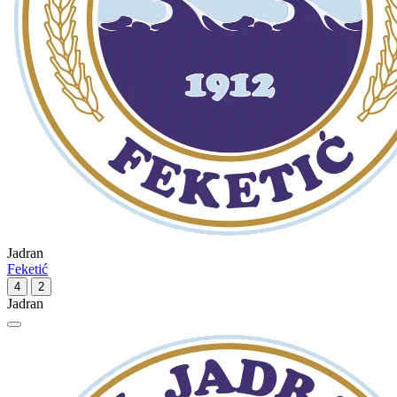
Jadran
Feketić
4
2
Jadran