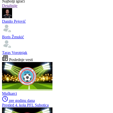
Najbolji igrači
Detaljnije
Danilo Pejović
Boris Žmukić
Taras Vorotnjak
Poslednje vesti
Muškarci
pre godinu dana
Pregled 4. kola PFL Subotica