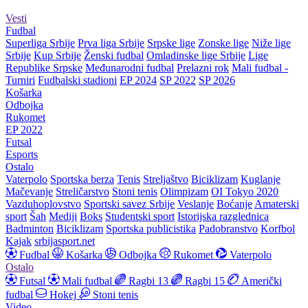
Vesti
Fudbal
Superliga Srbije
Prva liga Srbije
Srpske lige
Zonske lige
Niže lige
Srbije
Kup Srbije
Ženski fudbal
Omladinske lige Srbije
Lige
Republike Srpske
Međunarodni fudbal
Prelazni rok
Mali fudbal -
Turniri
Fudbalski stadioni
EP 2024
SP 2022
SP 2026
Košarka
Odbojka
Rukomet
EP 2022
Futsal
Esports
Ostalo
Vaterpolo
Sportska berza
Tenis
Streljaštvo
Biciklizam
Kuglanje
Mačevanje
Streličarstvo
Stoni tenis
Olimpizam
OI Tokyo 2020
Vazduhoplovstvo
Sportski savez Srbije
Veslanje
Boćanje
Amaterski
sport
Šah
Mediji
Boks
Studentski sport
Istorijska razglednica
Badminton
Biciklizam
Sportska publicistika
Padobranstvo
Korfbol
Kajak
srbijasport.net
Fudbal
Košarka
Odbojka
Rukomet
Vaterpolo
Ostalo
Futsal
Mali fudbal
Ragbi 13
Ragbi 15
Američki
fudbal
Hokej
Stoni tenis
Video