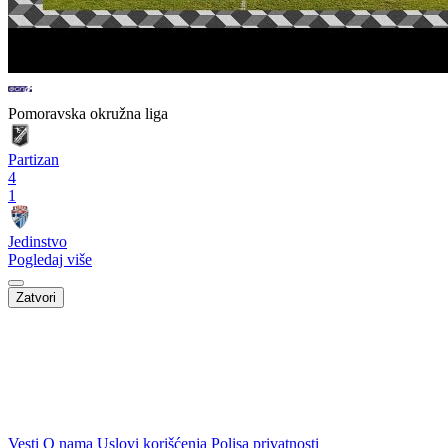
Pomoravska okružna liga
Partizan
4
1
Jedinstvo
Pogledaj više
Zatvori
Vesti
O nama
Uslovi korišćenja
Polisa privatnosti