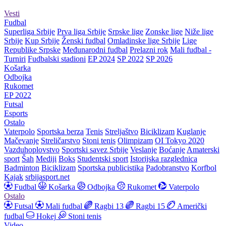
Vesti
Fudbal
Superliga Srbije
Prva liga Srbije
Srpske lige
Zonske lige
Niže lige
Srbije
Kup Srbije
Ženski fudbal
Omladinske lige Srbije
Lige
Republike Srpske
Međunarodni fudbal
Prelazni rok
Mali fudbal -
Turniri
Fudbalski stadioni
EP 2024
SP 2022
SP 2026
Košarka
Odbojka
Rukomet
EP 2022
Futsal
Esports
Ostalo
Vaterpolo
Sportska berza
Tenis
Streljaštvo
Biciklizam
Kuglanje
Mačevanje
Streličarstvo
Stoni tenis
Olimpizam
OI Tokyo 2020
Vazduhoplovstvo
Sportski savez Srbije
Veslanje
Boćanje
Amaterski
sport
Šah
Mediji
Boks
Studentski sport
Istorijska razglednica
Badminton
Biciklizam
Sportska publicistika
Padobranstvo
Korfbol
Kajak
srbijasport.net
Fudbal
Košarka
Odbojka
Rukomet
Vaterpolo
Ostalo
Futsal
Mali fudbal
Ragbi 13
Ragbi 15
Američki
fudbal
Hokej
Stoni tenis
Video