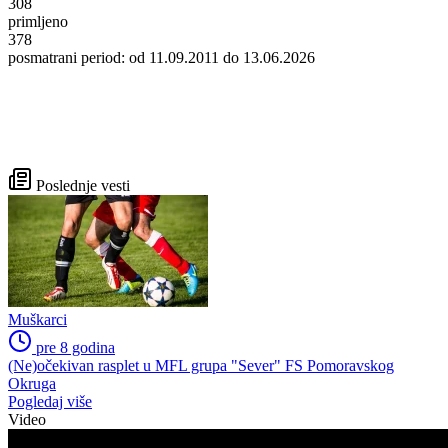
308
primljeno
378
posmatrani period: od 11.09.2011 do 13.06.2026
Poslednje vesti
Muškarci
pre 8 godina
(Ne)očekivan rasplet u MFL grupa "Sever" FS Pomoravskog
Okruga
Pogledaj više
Video