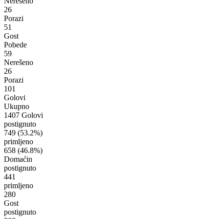
Nerešeno
26
Porazi
51
Gost
Pobede
59
Nerešeno
26
Porazi
101
Golovi
Ukupno
1407 Golovi
postignuto
749
(53.2%)
primljeno
658
(46.8%)
Domaćin
postignuto
441
primljeno
280
Gost
postignuto