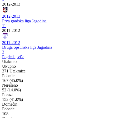
2012-2013
2012-2013
Prva gradska liga Jagodina
11
2011-2012
2011-2012
Druga opštinska liga Jagodina
2
Pogledaj više
Utakmice
Ukupno
371 Utakmice
Pobede
167
(45.0%)
Nerešeno
52
(14.0%)
Porazi
152
(41.0%)
Domaćin
Pobede
108