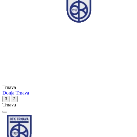
Trnava
Donja Trnava
3
2
Trnava