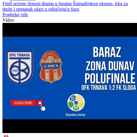
Finiš sezone donosi dramu u ligama Šumadijskog okruga, trka za
titulu i opstanak ulazi u odlučujuću fazu
Pogledaj više
Video