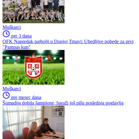
Muškarci
pre 3 dana
OFK Napredak najbolji u Donjoj Trnavi: Ubedljive pobede za prvi
"Pampas kup"
Muškarci
pre mesec dana
Šumadija dobila šampione, baraži još pišu poslednja poglavlja