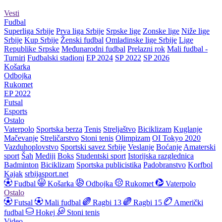
Vesti
Fudbal
Superliga Srbije
Prva liga Srbije
Srpske lige
Zonske lige
Niže lige
Srbije
Kup Srbije
Ženski fudbal
Omladinske lige Srbije
Lige
Republike Srpske
Međunarodni fudbal
Prelazni rok
Mali fudbal -
Turniri
Fudbalski stadioni
EP 2024
SP 2022
SP 2026
Košarka
Odbojka
Rukomet
EP 2022
Futsal
Esports
Ostalo
Vaterpolo
Sportska berza
Tenis
Streljaštvo
Biciklizam
Kuglanje
Mačevanje
Streličarstvo
Stoni tenis
Olimpizam
OI Tokyo 2020
Vazduhoplovstvo
Sportski savez Srbije
Veslanje
Boćanje
Amaterski
sport
Šah
Mediji
Boks
Studentski sport
Istorijska razglednica
Badminton
Biciklizam
Sportska publicistika
Padobranstvo
Korfbol
Kajak
srbijasport.net
Fudbal
Košarka
Odbojka
Rukomet
Vaterpolo
Ostalo
Futsal
Mali fudbal
Ragbi 13
Ragbi 15
Američki
fudbal
Hokej
Stoni tenis
Video