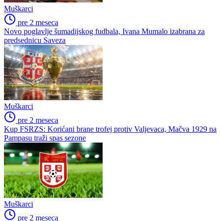
Muškarci
pre 2 meseca
Novo poglavlje šumadijskog fudbala, Ivana Mumalo izabrana za
predsednicu Saveza
Muškarci
pre 2 meseca
Kup FSRZS: Korićani brane trofej protiv Valjevaca, Mačva 1929 na
Pampasu traži spas sezone
Muškarci
pre 2 meseca