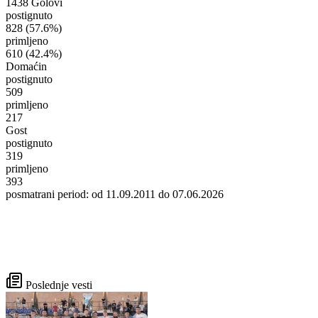
1438 Golovi
postignuto
828
(57.6%)
primljeno
610
(42.4%)
Domaćin
postignuto
509
primljeno
217
Gost
postignuto
319
primljeno
393
posmatrani period: od 11.09.2011 do 07.06.2026
Poslednje vesti