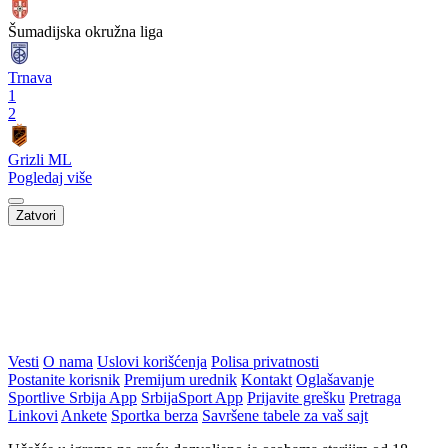
Šumadijska okružna liga
Trnava
1
2
Grizli ML
Pogledaj više
Zatvori
Vesti
O nama
Uslovi korišćenja
Polisa privatnosti
Postanite korisnik
Premijum urednik
Kontakt
Oglašavanje
Sportlive Srbija App
SrbijaSport App
Prijavite grešku
Pretraga
Linkovi
Ankete
Sportka berza
Savršene tabele za vaš sajt