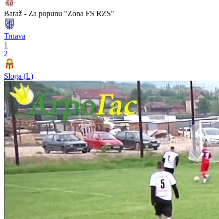
Baraž - Za popunu "Zona FS RZS"
Trnava
1
2
Sloga (L)