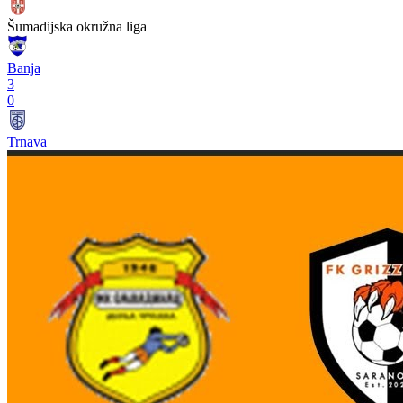
Šumadijska okružna liga
Banja
3
0
Trnava