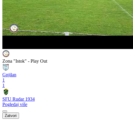
Zona "Istok" - Play Out
Gnjilan
1
1
SFU Rudar 1934
Pogledaj više
Zatvori