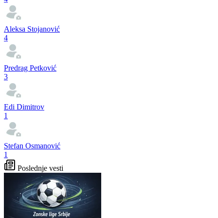
Aleksa Stojanović
4
Predrag Petković
3
Edi Dimitrov
1
Stefan Osmanović
1
Poslednje vesti