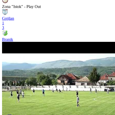
Zona "Istok" - Play Out
Gnjilan
1
3
Branik