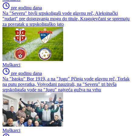
pre godinu dana
Na "Severu" bivši srpskoligaši vode glavnu reč, Aleksinački
"rudari" pre doigravanja mogu do titule, Kragujevčani se spremaju
za povratak u srpskoligaško jato
Muškarci
pre godinu dana
Na "Istoku" Bor 1919, a na "Jugu" Pčinja vode glavnu reč, Torlak
na putu povratka, Vojvođani pauzirali, na "Severu" tri bivša
srpskoligaša vode na "Jugu" najveća gužva na vrhu
Muškarci