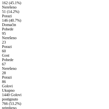
162
(45.1%)
Nerešeno
51
(14.2%)
Porazi
146
(40.7%)
Domaćin
Pobede
95
Nerešeno
23
Porazi
60
Gost
Pobede
67
Nerešeno
28
Porazi
86
Golovi
Ukupno
1440 Golovi
postignuto
766
(53.2%)
primljeno