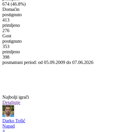
674
(46.8%)
Domaćin
postignuto
413
primljeno
276
Gost
postignuto
353
primljeno
398
posmatrani period: od 05.09.2009 do 07.06.2026
Najbolji igrači
Detaljnije
Darko Tošić
Napad
4