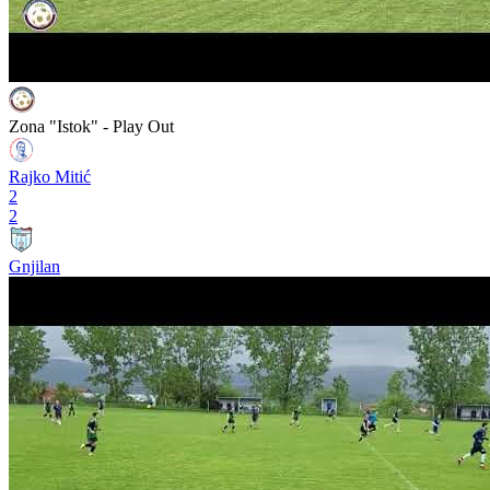
Zona "Istok" - Play Out
Rajko Mitić
2
2
Gnjilan