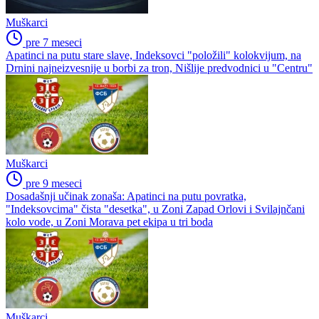
Muškarci
pre 7 meseci
Apatinci na putu stare slave, Indeksovci "položili" kolokvijum, na
Drnini najneizvesnije u borbi za tron, Nišlije predvodnici u "Centru"
Muškarci
pre 9 meseci
Dosadašnji učinak zonaša: Apatinci na putu povratka,
"Indeksovcima" čista "desetka", u Zoni Zapad Orlovi i Svilajnčani
kolo vode, u Zoni Morava pet ekipa u tri boda
Muškarci