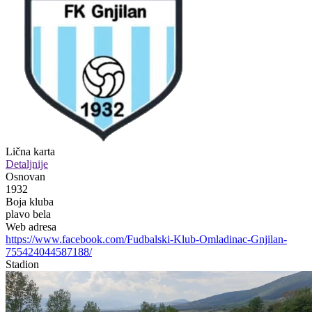
Lična karta
Detaljnije
Osnovan
1932
Boja kluba
plavo bela
Web adresa
https://www.facebook.com/Fudbalski-Klub-Omladinac-Gnjilan-
755424044587188/
Stadion