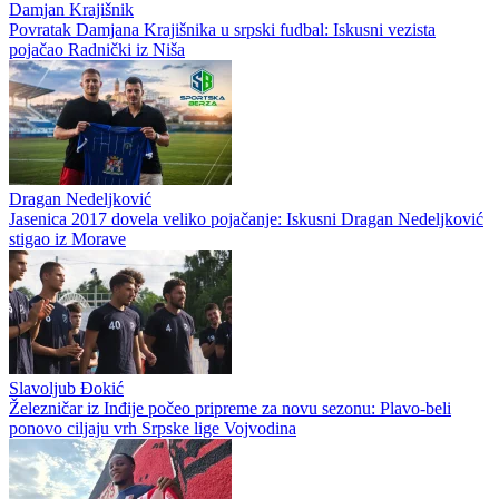
Damjan Krajišnik
Povratak Damjana Krajišnika u srpski fudbal: Iskusni vezista
pojačao Radnički iz Niša
Dragan Nedeljković
Jasenica 2017 dovela veliko pojačanje: Iskusni Dragan Nedeljković
stigao iz Morave
Slavoljub Đokić
Železničar iz Inđije počeo pripreme za novu sezonu: Plavo-beli
ponovo ciljaju vrh Srpske lige Vojvodina