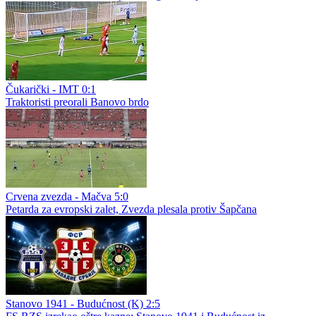
Čukarički - IMT 0:1
Traktoristi preorali Banovo brdo
Crvena zvezda - Mačva 5:0
Petarda za evropski zalet, Zvezda plesala protiv Šapčana
Stanovo 1941 - Budućnost (K) 2:5