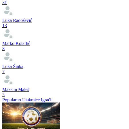
31
Luka Radošević
13
Marko Kotarlić
8
Luka Šinka
7
Maksim Maleš
5
Popularno
Utakmice
Igrači