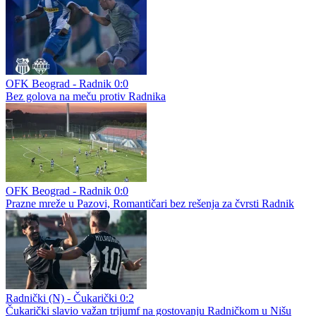
OFK Beograd - Radnik 0:0
Bez golova na meču protiv Radnika
OFK Beograd - Radnik 0:0
Prazne mreže u Pazovi, Romantičari bez rešenja za čvrsti Radnik
Radnički (N) - Čukarički 0:2
Čukarički slavio važan trijumf na gostovanju Radničkom u Nišu