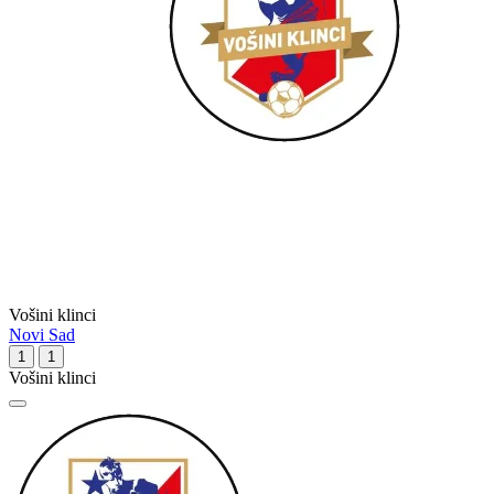
Vošini klinci
Novi Sad
1
1
Vošini klinci