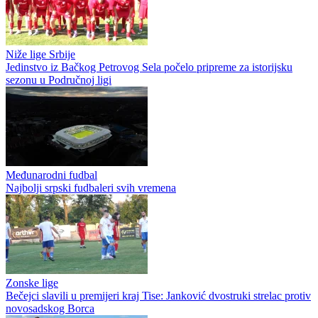
Niže lige Srbije
Jedinstvo iz Bačkog Petrovog Sela počelo pripreme za istorijsku
sezonu u Područnoj ligi
Međunarodni fudbal
Najbolji srpski fudbaleri svih vremena
Zonske lige
Bečejci slavili u premijeri kraj Tise: Janković dvostruki strelac protiv
novosadskog Borca