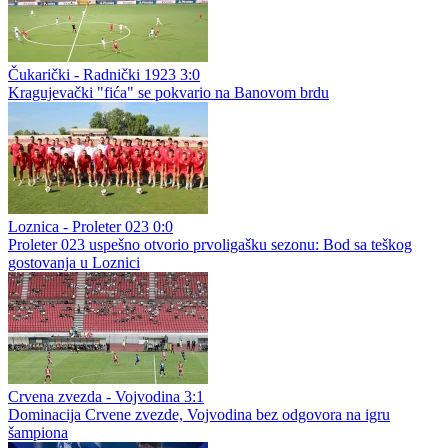
Čukarički - Radnički 1923 3:0
Kragujevački "fića" se pokvario na Banovom brdu
Loznica - Proleter 023 0:0
Proleter 023 uspešno otvorio prvoligašku sezonu: Bod sa teškog
gostovanja u Loznici
Crvena zvezda - Vojvodina 3:1
Dominacija Crvene zvezde, Vojvodina bez odgovora na igru
šampiona