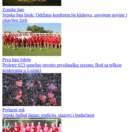
Zonske lige
Srpska liga Istok: Održana konferencija klubova, usvojene novine i
obavljen žreb
Prva liga Srbije
Proleter 023 uspešno otvorio prvoligašku sezonu: Bod sa teškog
gostovanja u Loznici
Prelazni rok
Srpski fudbal danas: tradicija, izazovi i budućnost