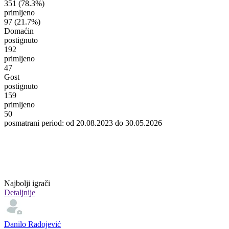
351
(78.3%)
primljeno
97
(21.7%)
Domaćin
postignuto
192
primljeno
47
Gost
postignuto
159
primljeno
50
posmatrani period: od 20.08.2023 do 30.05.2026
Najbolji igrači
Detaljnije
Danilo Radojević