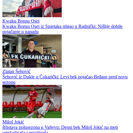
Kwaku Bonsu Osei
Kwaku Bonsu Osei iz Spartaka stigao u Radnički: Nišlije dobile
pojačanje u napadu
Zlatan Šehović
Šehović iz Dukle u Čukarički: Levi bek pojačao Brđane pred novu
sezonu
Miloš Jokić
Blistava polusezona u Valjevu: Desni bek Miloš Jokić na meti
srpskoligaša i prvoligaša