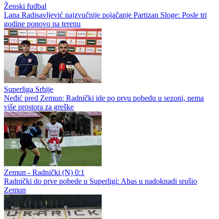
Ženski fudbal
Lana Radisavljević najzvučnije pojačanje Partizan Sloge: Posle tri
godine ponovo na terenu
Superliga Srbije
Neđić pred Zemun: Radnički ide po prvu pobedu u sezoni, nema
više prostora za greške
Zemun - Radnički (N) 0:1
Radnički do prve pobede u Superligi: Abas u nadoknadi srušio
Zemun