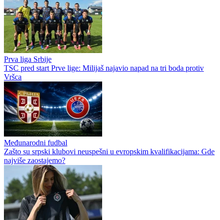
Prva liga Srbije
TSC pred start Prve lige: Milijaš najavio napad na tri boda protiv
Vršca
Međunarodni fudbal
Zašto su srpski klubovi neuspešni u evropskim kvalifikacijama: Gde
najviše zaostajemo?