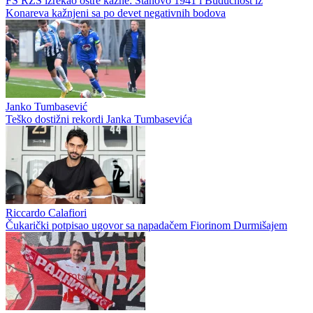
FS RZS izrekao oštre kazne: Stanovo 1941 i Budućnost iz
Konareva kažnjeni sa po devet negativnih bodova
Janko Tumbasević
Teško dostižni rekordi Janka Tumbasevića
Riccardo Calafiori
Čukarički potpisao ugovor sa napadačem Fiorinom Durmišajem