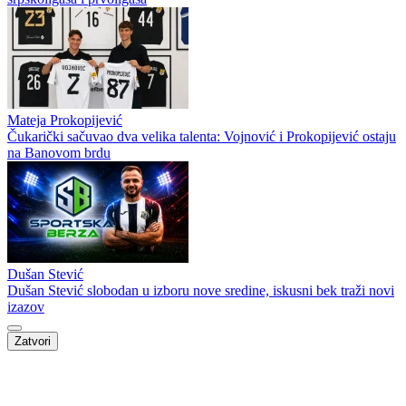
Mateja Prokopijević
Čukarički sačuvao dva velika talenta: Vojnović i Prokopijević ostaju
na Banovom brdu
Dušan Stević
Dušan Stević slobodan u izboru nove sredine, iskusni bek traži novi
izazov
Zatvori