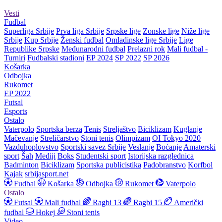
Vesti
Fudbal
Superliga Srbije
Prva liga Srbije
Srpske lige
Zonske lige
Niže lige
Srbije
Kup Srbije
Ženski fudbal
Omladinske lige Srbije
Lige
Republike Srpske
Međunarodni fudbal
Prelazni rok
Mali fudbal -
Turniri
Fudbalski stadioni
EP 2024
SP 2022
SP 2026
Košarka
Odbojka
Rukomet
EP 2022
Futsal
Esports
Ostalo
Vaterpolo
Sportska berza
Tenis
Streljaštvo
Biciklizam
Kuglanje
Mačevanje
Streličarstvo
Stoni tenis
Olimpizam
OI Tokyo 2020
Vazduhoplovstvo
Sportski savez Srbije
Veslanje
Boćanje
Amaterski
sport
Šah
Mediji
Boks
Studentski sport
Istorijska razglednica
Badminton
Biciklizam
Sportska publicistika
Padobranstvo
Korfbol
Kajak
srbijasport.net
Fudbal
Košarka
Odbojka
Rukomet
Vaterpolo
Ostalo
Futsal
Mali fudbal
Ragbi 13
Ragbi 15
Američki
fudbal
Hokej
Stoni tenis
Video